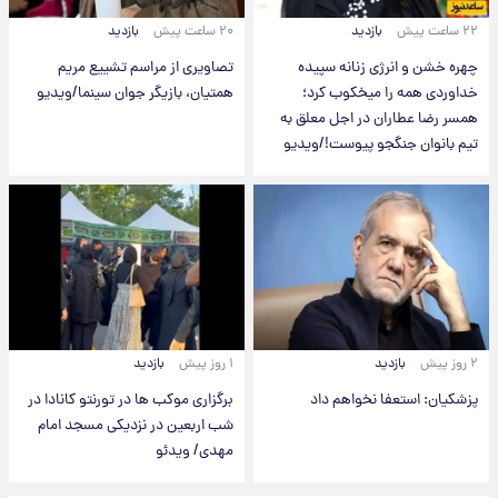
۲۲ ساعت پیش
بازدید
۲۰ ساعت پیش
بازدید
چهره خشن و انرژی زنانه سپیده
تصاویری از مراسم تشییع مریم
خداوردی همه را میخکوب کرد؛
همتیان، بازیگر جوان سینما/ویدیو
همسر رضا عطاران در اجل معلق به
تیم بانوان جنگجو پیوست!/ویدیو
۲ روز پیش
بازدید
۱ روز پیش
بازدید
پزشکیان: استعفا نخواهم داد
برگزاری موکب ها در تورنتو کانادا در
شب اربعین در نزدیکی مسجد امام
مهدی/ ویدئو