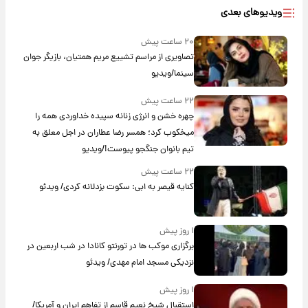
ویدیوهای بعدی
۲۰ ساعت پیش
تصاویری از مراسم تشییع مریم همتیان، بازیگر جوان
سینما/ویدیو
۲۲ ساعت پیش
چهره خشن و انرژی زنانه سپیده خداوردی همه را
میخکوب کرد؛ همسر رضا عطاران در اجل معلق به
تیم بانوان جنگجو پیوست!/ویدیو
۲۲ ساعت پیش
کنایه قیصر به ابی: سکوت بزدلانه کردی/ ویدئو
۱ روز پیش
برگزاری موکب ها در تورنتو کانادا در شب اربعین در
نزدیکی مسجد امام مهدی/ ویدئو
۱ روز پیش
استقبال شیخ نعیم قاسم از تفاهم ایران و آمریکا/