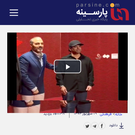
Play
Video
حجم ویدیو: 6.38M
|
مدت زمان ویدیو: 00:00:19
>
فرهنگی
۱۹ شهریور ۱۴۰۴
۱۱:۴۸
خانه
78 بازدید
دانلود