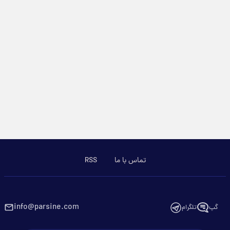
تماس با ما
RSS
info@parsine.com
گپ
تلگرام