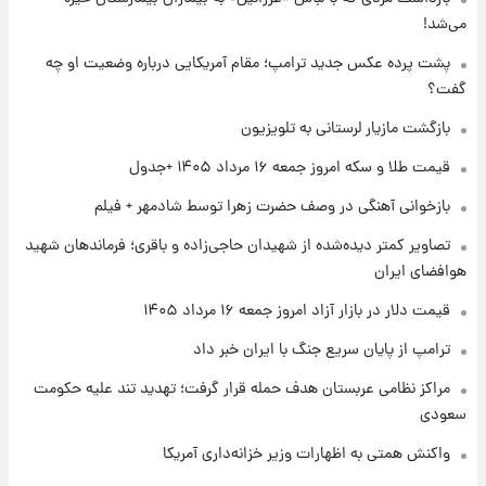
می‌شد!
۱ روز پیش
جزئیات فعال‌سازی «کیف پول ایران» اعلام
پشت پرده عکس جدید ترامپ؛ مقام آمریکایی درباره وضعیت او چه
شد+فیلم
گفت؟
بازگشت مازیار لرستانی به تلویزیون
۱ روز پیش
تغییر تند قیمت محصولات ایران‌خودرو و سایپا
قیمت طلا و سکه امروز جمعه ۱۶ مرداد ۱۴۰۵ +جدول
امروز پنجشنبه ۱۵ مرداد ۱۴۰۵ +جدول
بازخوانی آهنگی در وصف حضرت زهرا توسط شادمهر + فیلم
۱ روز پیش
تصاویر کمتر دیده‌شده از شهیدان حاجی‌زاده و باقری؛ فرماندهان شهید
قیمت طلا و سکه امروز پنجشنبه ۱۵ مرداد ۱۴۰۵
هوافضای ایران
قیمت دلار در بازار آزاد امروز جمعه ۱۶ مرداد ۱۴۰۵
ترامپ از پایان سریع جنگ با ایران خبر داد
مراکز نظامی عربستان هدف حمله قرار گرفت؛ تهدید تند علیه حکومت
سعودی
واکنش همتی به اظهارات وزیر خزانه‌داری آمریکا