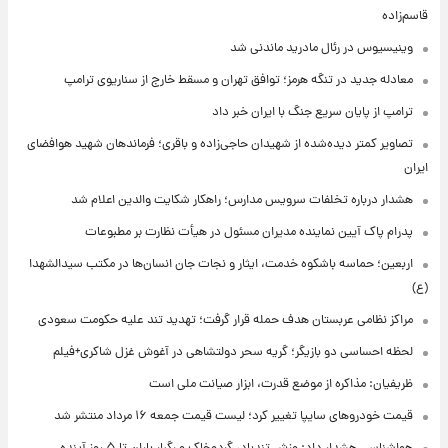
قاسم‌زاده
وینیسیوس در رئال مادرید ماندنی شد
معادله جدید در تنگه هرمز؛ توافق تهران و مسقط خارج از سناریوی ترامپ
ترامپ از پایان سریع جنگ با ایران خبر داد
تصاویر کمتر دیده‌شده از شهیدان حاجی‌زاده و باقری؛ فرماندهان شهید هوافضای
ایران
هشدار درباره تخلفات سرویس مدارس؛ راهکار شکایت والدین اعلام شد
پدرام پاک آیین نماینده مدیران مسئول در هیأت نظارت بر مطبوعات
اربعین؛ حماسه باشکوه خدمت، ایثار و نجات جان انسان‌ها در مکتب سیدالشهدا
(ع)
مراکز نظامی عربستان هدف حمله قرار گرفت؛ تهدید تند علیه حکومت سعودی
لحظه احساسی دو بازیگر؛ گریه سحر دولتشاهی در آغوش غزل شاکری+فیلم
ظریفیان: مذاکره از موضع قدرت، ابزار صیانت ملی است
قیمت خودروهای سایپا تغییر کرد؛ لیست قیمت جمعه ۱۶ مرداد منتشر شد