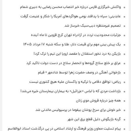
واکنش خبرگزاری فارس درباره خبر انتصاب محسن رضایی به دبیری شعام
عابدینی: سپاه با پدافند بومی هواگردهای آمریکا را شکار و غنیمت گرفت
تصمیم غیرمنتظره دیپ‌سیک خبرساز شد
جزئیات محدودیت تردد در آزادراه تهران کرج قزوین تا ماه آینده
یک پیش ‌بینی مهم برای قیمت دلار، طلا و سکه شنبه ۱۷ مرداد ۱۴۰۵
بازیکن به درد نخور استقلال با مقصد اروپا این تیم را ترک کرد!
عراق بر خلع سلاح گروه‌ها و انحصار سلاح در دست دولت تاکید کرد
بازخوانی آهنگی در وصف حضرت زهرا توسط شادمهر + فیلم
ریاض: توافق دفاعی با ترکیه و پاکستان علیه هیچ کشوری نیست
بازداشت مردی که با لباس «عزرائیل» به بیماران بیمارستان خیره می‌شد!
همه چیز درباره فروش موی زنان
خبر خوش برای سرخ پوشان بیفوما در پرسپولیس ماندنی شد
گربه بازیگوش دلیل قطع برق این شهر
پیام تسلیت معاون وزیر فرهنگ و ارشاد اسلامی در پی درگذشت استاد ابوالقاسم