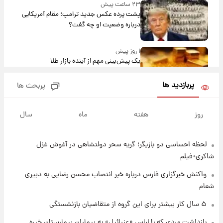
۲۳ ساعت پیش
پشت پرده عکس جدید ترامپ؛ مقام آمریکایی
درباره وضعیت او چه گفت؟
۱ روز پیش
یک پیش‌بینی مهم از آینده بازار طلا
پربازدید ها
پربحث ها
۱ روز پیش
گران‌ترین خرید تاریخ رئال مادرید رونمایی شد
روز
هفته
ماه
سال
لحظه احساسی دو بازیگر؛ گریه سحر دولتشاهی در آغوش غزل
۱ روز پیش
پیش‌بینی بارش‌های گسترده با ورود ال‌نینو؛ کدام
شاکری+فیلم
روزها پربارش‌تر خواهند بود؟
واکنش خبرگزاری فارس درباره خبر انتصاب محسن رضایی به دبیری
شعام
۱ روز پیش
شماره پیراهن خریدهای جدید پرسپولیس اعلام
۵ سال کار بیشتر برای این گروه از متقاضیان بازنشستگی
شد؛ تیکدری، محبی و سرگیف با اعداد ویژه
بازداشت مردی که با لباس «عزرائیل» به بیماران بیمارستان خیره