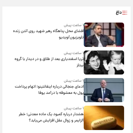
داغ
۱ ساعت پیش
افشای محل پناهگاه‌ رهبر شهید روی آنتن زنده
تلویزیون/ویدیو
۱ ساعت پیش
ثریا اسفندیاری بعد از طلاق و در دیدار با گروه
بیتلز
۱ ساعت پیش
ادعای جنجالی درباره اینفانتینو؛ اتهام پرداخت
پول به معشوقه با درآمد یوفا
۱ ساعت پیش
هشدار درباره کمبود یک ماده معدنی؛ خطر
آلزایمر و زوال عقل افزایش می‌یابد؟