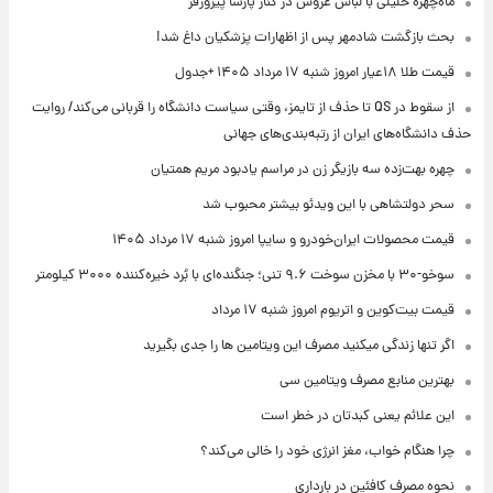
ماه‌چهره خلیلی با لباس عروس در کنار پارسا پیروزفر
بحث بازگشت شادمهر پس از اظهارات پزشکیان داغ شد!
قیمت طلا ۱۸عیار امروز شنبه ۱۷ مرداد ۱۴۰۵ +جدول
از سقوط در QS تا حذف از تایمز، وقتی سیاست دانشگاه را قربانی می‌کند/ روایت
حذف دانشگاه‌های ایران از رتبه‌بندی‌های جهانی
چهره بهت‌زده سه بازیگر زن در مراسم یادبود مریم همتیان
سحر دولتشاهی با این ویدئو بیشتر محبوب شد
قیمت محصولات ایران‌خودرو و سایپا امروز شنبه ۱۷ مرداد ۱۴۰۵
سوخو-۳۰ با مخزن سوخت ۹.۶ تنی؛ جنگنده‌ای با بُرد خیره‌کننده ۳۰۰۰ کیلومتر
قیمت بیت‌کوین و اتریوم امروز شنبه ۱۷ مرداد
اگر تنها زندگی میکنید مصرف این ویتامین ها را جدی بگیرید
بهترین منابع مصرف ویتامین سی
این علائم یعنی کبدتان در خطر است
چرا هنگام خواب، مغز انرژی خود را خالی می‌کند؟
نحوه مصرف کافئین در بارداری