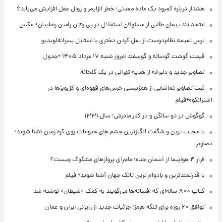
هشدار درباره کمبود یک ماده معدنی؛ خطر آلزایمر و زوال عقل افزایش می‌یابد؟
انتقاد تند پیمان طالبی از مسئولان استقلال در پی رفتن رامین رضاییان+ عکس
ترس نعیمه نظام‌دوست از بغل کردن دختری با استایل پسرانه/ویدیو
قیمت گوشت گوساله و گوسفند امروز شنبه ۱۷ مرداد ۱۴۰۵ +جدول
تصاویر جدید و دلبرانه از هدیه تهرانی در یک گلخانه
ثبت تصاویر تماشایی از همزیستی خرس‌های قهوه‌ای و کل‌وبزها در
اشترانکوه+فیلم
گوگوش در دو سالگی و در کنار مادرش؛ سال ۱۳۳۱
با عجیب ترین و شگفت انگیزترین چشم های حیوانات روی کره زمین آشنا شوید+
تصاویر
فرار ۴ هواپیما از آسمان جده؛ ماجرای پروازهای مشکوک چیست؟
با قدرتمندترین و بادوام ترین تانک جهان آشنا شوید+ فیلم
کتاب ۸۰۰ ساله‌ای که افسانه‌ها می‌گویند به کمک «شیطان» نوشته شد
توافق ۶۰ روزه برای تنگه هرمز؛ جزئیات جدید از رایزنی ایران و عمان