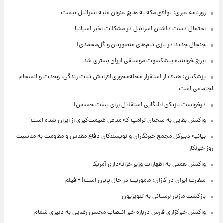
روزنامه عبری: توافق مکه به هیچ عنوان علیه اسرائیل نیست
احتمال دست داشتن اسرائیل در مشکلات اخیر اسپانیا
جنجال جدید در بازی تیم‌های منصوریان و گل‌محمدی!
ایرج خواننده پیشکسوت موسیقی ایران بستری شد
پزشکیان: هدف از استقرار محله‌محوری افزایش ثبات زندگی، وحدت و انسجام
اجتماعی است
درخواست بازیکن لالیگایی استقلال برای پست حساس!
واکنش بقایی به سخنان ترامپ که مدعی غنیمت‌گیری از ایران شده است
بیانیه دبیرکل مجمع خبرنگاران و نویسندگان دفاع مقدس و مقاومت به مناسبت
روز خبرنگار
واکنش همتی به اظهارات وزیر خزانه‌داری آمریکا
سفارت ایران در کازان: ماموریت در حال پایان است! + فیلم
بازگشت مازیار لرستانی به تلویزیون
واکنش خبرگزاری فارس درباره خبر انتصاب محسن رضایی به دبیری شعام