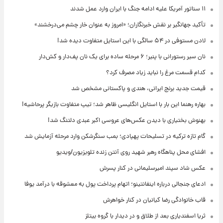
۱۱ سناتور آمریکا علیه ادامه جنگ با ایران وارد عمل شدند
تأکید جهانگیر بر نقش خبرنگاران؛ «امروز به عنوان خار چشم می‌درخشند»
لادن مستوفی در ۵۴ سالگی با این استایل متفاوت دیده شد!
نان سیر رستورانی با پنیر؛ ۶ مرحله ساده برای یک نان پف‌دار و کش‌دار
کدام قسمت مرغ را نباید زیاد مصرف کرد؟
قیمت جدید برنج ایرانی، هندی و پاکستانی مشخص شد
بهاره رهنما این بار با استایل انگلیسی ظاهر شد؛ تیپ متفاوت بازیگر پرحاشیه!
بهنوش بختیاری با دیدن عکس‌های عروسی اکبر عبدی دلتنگ شد!
گام تازه ترکیه در تسلیحات پهپادی؛ بمب سنگرشکن وارد مرحله آزمایش شد
افشای محل پناهگاه‌ رهبر شهید روی آنتن زنده تلویزیون/ویدیو
عکس شاد سپند امیرسلیمانی در کنار پسرش
ادعای جنجالی درباره اینفانتینو؛ اتهام پرداخت پول به معشوقه با درآمد یوفا
قاب خانوادگی رضا کیانیان در کنار خواهرش
ثریا اسفندیاری بعد از طلاق و در دیدار با گروه بیتلز