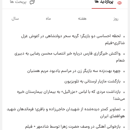
پربازدید ها
پربحث ها
۱۷ ساعت پیش
یک پیش ‌بینی مهم برای قیمت دلار، طلا و سکه
روز
هفته
ماه
سال
شنبه ۱۷ مرداد ۱۴۰۵
لحظه احساسی دو بازیگر؛ گریه سحر دولتشاهی در آغوش غزل
۱۸ ساعت پیش
بازیکن به درد نخور استقلال با مقصد اروپا این
شاکری+فیلم
تیم را ترک کرد!
واکنش خبرگزاری فارس درباره خبر انتصاب محسن رضایی به دبیری
شعام
۲۲ ساعت پیش
تصاویر کمتر دیده‌شده از شهیدان حاجی‌زاده و
چهره بهت‌زده سه بازیگر زن در مراسم یادبود مریم همتیان
باقری؛ فرماندهان شهید هوافضای ایران
بازگشت مازیار لرستانی به تلویزیون
۱ روز پیش
بازداشت مردی که با لباس «عزرائیل» به بیماران بیمارستان خیره
قیمت خودروهای سایپا تغییر کرد؛ لیست قیمت
می‌شد!
جمعه ۱۶ مرداد منتشر شد
تصاویر کمتر دیده‌شده از شهیدان حاجی‌زاده و باقری؛ فرماندهان شهید
هوافضای ایران
۱ روز پیش
جدول قیمت ایران‌خودرو امروز جمعه ۱۶ مرداد؛
بازخوانی آهنگی در وصف حضرت زهرا توسط شادمهر + فیلم
قیمت‌ها تغییر کرد