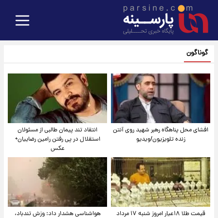
گوناگون
افشای محل پناهگاه‌ رهبر شهید روی آنتن
انتقاد تند پیمان طالبی از مسئولان
زنده تلویزیون/ویدیو
استقلال در پی رفتن رامین رضاییان+
عکس
قیمت طلا ۱۸عیار امروز شنبه ۱۷ مرداد
هواشناسی هشدار داد: وزش تندباد،