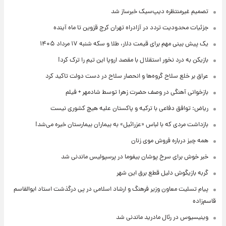
تصمیم غیرمنتظره دیپ‌سیک خبرساز شد
جزئیات محدودیت تردد در آزادراه تهران کرج قزوین تا ماه آینده
یک پیش ‌بینی مهم برای قیمت دلار، طلا و سکه شنبه ۱۷ مرداد ۱۴۰۵
بازیکن به درد نخور استقلال با مقصد اروپا این تیم را ترک کرد!
عراق بر خلع سلاح گروه‌ها و انحصار سلاح در دست دولت تاکید کرد
بازخوانی آهنگی در وصف حضرت زهرا توسط شادمهر + فیلم
ریاض: توافق دفاعی با ترکیه و پاکستان علیه هیچ کشوری نیست
بازداشت مردی که با لباس «عزرائیل» به بیماران بیمارستان خیره می‌شد!
همه چیز درباره فروش موی زنان
خبر خوش برای سرخ پوشان بیفوما در پرسپولیس ماندنی شد
گربه بازیگوش دلیل قطع برق این شهر
پیام تسلیت معاون وزیر فرهنگ و ارشاد اسلامی در پی درگذشت استاد ابوالقاسم
قاسم‌زاده
وینیسیوس در رئال مادرید ماندنی شد