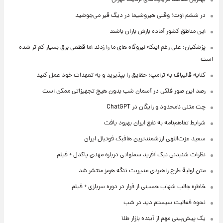
در ششم اوت؛ وقتی هیروشیما در دیگ قیر می‌جوشید
این مناطق کشور آماده بارش باران باشند
پزشکیان: علی رغم اینکه نیروگاه های ما را زدند اما قطعی برق بسیار کم تر شده
است
کنایه قالیباف به ترامپ: حقایق را بپذیرید و به تعهدات خود عمل کنید
رصد این صور فلکی در آسمان شب بدون هیچ تجهیزاتی ممکن است
چت متنی نامحدود و رایگان در ChatGPT
شرایط تفاهم‌نامه به نفع ایران بهبود یافت
سعید عزت‌اللهی ارزشمندترین هافبک فوتبال ایران
نظرات شنیدنی نیک آفرید سماواتی درباره مهدی پاکدل + فیلم
متن اولیۀ طرح راهبردی مدیریت تنگه هرمز منتشر شد
خاطره جالب شهاب حسینی از فرار در دوره سربازی + فیلم
نحوه فعالیت سیستم دید در شب
یک پیش‌بینی مهم از آینده بازار طلا