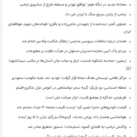
معادله جدید در تنگه هرمز؛ توافق تهران و مسقط خارج از سناریوی ترامپ
ترامپ از پایان سریع جنگ با ایران خبر داد
تصاویر کمتر دیده‌شده از شهیدان حاجی‌زاده و باقری؛ فرماندهان شهید هوافضای
ایران
هشدار درباره تخلفات سرویس مدارس؛ راهکار شکایت والدین اعلام شد
پدرام پاک آیین نماینده مدیران مسئول در هیأت نظارت بر مطبوعات
اربعین؛ حماسه باشکوه خدمت، ایثار و نجات جان انسان‌ها در مکتب سیدالشهدا
(ع)
مراکز نظامی عربستان هدف حمله قرار گرفت؛ تهدید تند علیه حکومت سعودی
لحظه احساسی دو بازیگر؛ گریه سحر دولتشاهی در آغوش غزل شاکری+فیلم
ظریفیان: مذاکره از موضع قدرت، ابزار صیانت ملی است
قیمت خودروهای سایپا تغییر کرد؛ لیست قیمت جمعه ۱۶ مرداد منتشر شد
هواشناسی هشدار داد: وزش تندباد، گردوخاک و رگبار باران تا ۵ روز آینده
واکنش ترامپ به افشای کمبود تسلیحات؛ دستور تحقیق صادر شد
۵ سال کار بیشتر برای این گروه از متقاضیان بازنشستگی