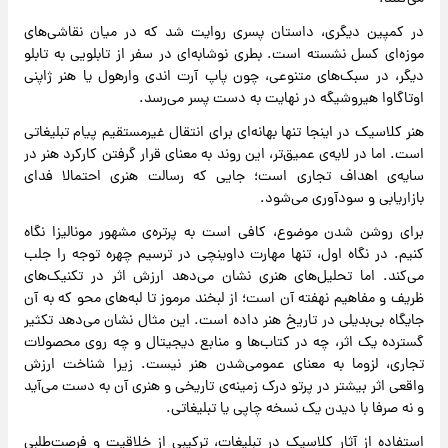
در کمپین دیگری، داستان پسری روایت شد که در میان نقاشی‌های
موزه‌ای کسل نشسته است. بطری نوشابه‌ای در سفر از تابلویی به تابلو
دیگر، در سبک‌های متنوعی، چون پاپ آرت اندی وارهول یا هنر ژاپنی
اوتاگاوا هیروشیگه در نهایت به دست پسر می‌رسد.
هنر کلاسیک در اینجا تنها بهانه‌ای برای انتقال غیرمستقیم پیام تبلیغاتی
است. اما در لایه‌ی عمیق‌تر، این روند به معنای قرار گرفتن کارکرد هنر در
سایه‌ی اهداف تجاری است؛ جایی که رسالت هنری احتمالا فدای
بازاریابی و سودآوری می‌شود.
برای روشن شدن موضوع، کافی است به پرتره‌ی مشهور مونالیزا نگاه
کنیم. در نگاه اول، تنها مهارت داوینچی در ترسیم چهره توجه را جلب
می‌کند. اما تحلیل‌های هنری نشان می‌دهد ارزش اثر در تکنیک‌های
ظریف و مفاهیم نهفته آن است؛ از لبخند مرموز تا لبه‌های محو که به آن
جایگاه بی‌بدیلی در تاریخ هنر داده است. این مثال نشان می‌دهد تکثیر
گسترده یک اثر، چه در کتاب‌ها و منابع دیجیتال و چه روی محصولات
تجاری، لزوما به معنای عمومی‌شدن هنر نیست. زیرا شناخت ارزش
واقعی اثر بیشتر در پرتو درک زمینه‌ی تاریخی و هنری آن به دست می‌آید
و نه صرفا با دیدن یک نسخه چاپی یا تبلیغاتی.
استفاده از آثار کلاسیک در تبلیغات، ترکیبی از خلاقیت و فرصت‌طلبی