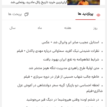
گران‌ترین خرید تاریخ رئال مادرید رونمایی شد
پربازدید ها
پربحث ها
۱ روز پیش
پیش‌بینی بارش‌های گسترده با ورود ال‌نینو؛ کدام
روز
هفته
ماه
سال
روزها پربارش‌تر خواهند بود؟
استایل عجیب صابر ابر وایرال شد + عکس
۱ روز پیش
شماره پیراهن خریدهای جدید پرسپولیس اعلام
نظرات شنیدنی نیک آفرید سماواتی درباره مهدی پاکدل + فیلم
شد؛ تیکدری، محبی و سرگیف با اعداد ویژه
شرایط تفاهم‌نامه به نفع ایران بهبود یافت
۱ روز پیش
متن اولیۀ طرح راهبردی مدیریت تنگه هرمز منتشر شد
جزئیات فعال‌سازی «کیف پول ایران» اعلام
شد+فیلم
خاطره جالب شهاب حسینی از فرار در دوره سربازی + فیلم
لحظه احساسی دو بازیگر؛ گریه سحر دولتشاهی در آغوش غزل
۱ روز پیش
شاکری+فیلم
تغییر تند قیمت محصولات ایران‌خودرو و سایپا
امروز پنجشنبه ۱۵ مرداد ۱۴۰۵ +جدول
در ششم اوت؛ وقتی هیروشیما در دیگ قیر می‌جوشید