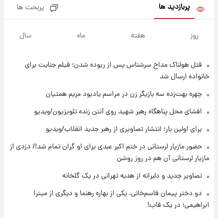
پربازدید ها
پربحث ها
۱۱ ساعت پیش
هشدار درباره کمبود یک ماده معدنی؛ خطر
روز
هفته
ماه
سال
آلزایمر و زوال عقل افزایش می‌یابد؟
قتل هولناک مداح سرشناس پس از ربوده شدن؛ فیلم جنایت برای
۱۱ ساعت پیش
انتقاد تند پیمان طالبی از مسئولان استقلال در
خانواده ارسال شد
پی رفتن رامین رضاییان+ عکس
چهره بهت‌زده سه بازیگر زن در مراسم یادبود مریم همتیان
۱۱ ساعت پیش
افشای محل پناهگاه‌ رهبر شهید روی آنتن زنده تلویزیون/ویدیو
قیمت گوشت گوساله و گوسفند امروز شنبه ۱۷
برای اولین بار؛ انتشار تصاویری از رهبر جدید انقلاب/ویدیو
مرداد ۱۴۰۵ +جدول
حضور مازیار لرستانی در ختم اکبر عبدی برای او گران تمام شد!/ دزدی از
۱۲ ساعت پیش
مازیار لرستانی آن هم در روز روشن
با قدرتمندترین و بادوام ترین تانک جهان آشنا
شوید+ فیلم
تصاویر جدید و دلبرانه از هدیه تهرانی در یک گلخانه
دو دختر پیمان قاسم‌خانی، یکی از بهاره رهنما و دیگری از میترا
۱۳ ساعت پیش
ابراهیمی؛ در یک قاب!
قیمت طلا ۱۸عیار امروز شنبه ۱۷ مرداد ۱۴۰۵