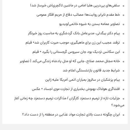
سلفی‌های پی‌درپی هلیا امامی در ماشین لاکچری‌اش خبرساز شد!
خط مقدم نابرابر روایت‌ها؛ مصائب دفاع از حریم افکار عمومی
تصاویر عمامه بستن به شیوه خاتمی/ویدیو
پیام دکتر بیگدلی، مدیرعامل بانک گردشگری به مناسبت روز خبرنگار
ترفند عجیب این زن برای ماهیگیری، موجب حیرت کاربران شد+ فیلم
این سکانس نزدیک بود جان سیروس گرجستانی را بگیرد + فیلم
خانه مجلل محمد صلاح، جایی که او مثل پادشاه زندگی می‌کند | تصاویر
شرایط جدید قانون بازنشستگی اعلام شد
پیام پزشکیان در سالروز بمباران اتمی آمریکا علیه ژاپن
افشاگری هولناک بهنوش بختیاری از تجارت موی اجساد + عکس
جزئیات تازه از ترمیم دستمزد کارگران / مذاکرات ترمیم دستمزد چه زمانی آغاز
می‌شود؟
ایران چگونه دست بالای تجارت مواد غذایی در منطقه را از دست داد؟