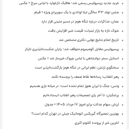
خرید جدید پرسپولیس رسمی شد؛ هافبک تازه‌وارد با لباس سرخ + عکس
جشن تولد ۴۳ سالگی لیلا اوتادی با یک سورپرایز ویژه + فیلم
عمان: مذاکرات درباره تنگه هرمز در مسیر مثبتی قرار دارد
شوک تازه به بازار لبنیات؛ قیمت شیر افزایش یافت
تاریخ اعلام نتایج نهایی دکتری مشخص شد
پرسپولیس مقابل آلومینیوم متوقف شد؛ پایان شکست‌ناپذیری تارتار
استایل سحر دولتشاهی با لباس چروک خبرساز شد + عکس
سخنگوی ارتش: نظم ایرانی در تنگه هرمز بازگشت‌ناپذیر است
رهبر انقلاب: رسانه‌ها نقاط ضعف را برجسته نکنند
ونس: جنگ با ایران هنوز تمام نشده است؛ در میانه بازی هستیم
پزشکیان: تا آخر پای تصمیمات رهبر انقلاب ایستاده‌ایم
ارزش سهام عدالت برای امروز ۱۷ مرداد ۱۴۰۵ + جدول
بهترین تعمیرگاه گیربکس اتوماتیک جیلی در تهران کدام است؟
آخرین خبر از پرونده کلثوم اکبری