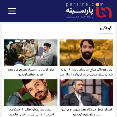
گوناگون
قتل هولناک مداح سرشناس پس از ربوده
برای اولین بار؛ انتشار تصاویری از رهبر
شدن؛ فیلم جنایت برای خانواده ارسال شد
جدید انقلاب/ویدیو
افشای محل پناهگاه‌ رهبر شهید روی آنتن
انتقاد تند پیمان طالبی از مسئولان
زنده تلویزیون/ویدیو
استقلال در پی رفتن رامین رضاییان+