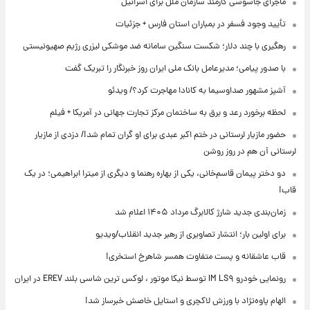
ماجرای جاسوسی کارمند سازمان ملل برای اسرائیل
تأیید وجود فسفر در بمباران استان فارس + جزئیات
رهگیری با چند دلار؛ شکست سنگین سامانه ضد موشکی لیزری رژیم صهیونیستی
با صدور پیامی؛ مدیرعامل بانک ملی ایران روز خبرنگار را تبریک گفت
آشپز مشهور صداوسیما به کانادا مهاجرت کرد؟/ ویدئو
لحظه برخورد رعد و برق به ساختمان مرکز تجارت جهانی در آمریکا + فیلم
حضور مازیار لرستانی در ختم اکبر عبدی برای او گران تمام شد!/ دزدی از مازیار
لرستانی آن هم در روز روشن
دو دختر پیمان قاسم‌خانی، یکی از بهاره رهنما و دیگری از میترا ابراهیمی؛ در یک
قاب!
زمان‌بندی جدید شارژ کالابرگ مرداد ۱۴۰۵ اعلام شد
برای اولین بار؛ انتشار تصاویری از رهبر جدید انقلاب/ویدیو
قاب عاشقانه و پست متفاوت همسر شاهرخ استخری!
رونمایی خودرو IM LS۹ توسط نیکا موتور ، لوکس ترین شاسی بلند EREV در ایران
الهام پاوه‌نژاد با ورزش لاکچری و استایل خاصش خبرساز شد!