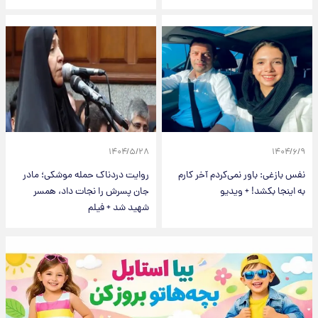
۱۴۰۴/۵/۲۸
۱۴۰۴/۶/۹
نفس بازغی: باور نمی‌کردم آخر کارم
روایت دردناک حمله موشکی؛ مادر
به اینجا بکشد! + ویدیو
جان پسرش را نجات داد، همسر
شهید شد + فیلم