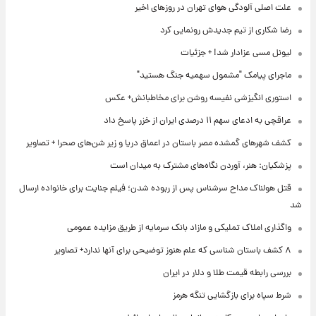
علت اصلی آلودگی هوای تهران در روزهای اخیر
رضا شکاری از تیم جدیدش رونمایی کرد
لیونل مسی عزادار شد! + جزئیات
ماجرای پیامک "مشمول سهمیه جنگ هستید"
استوری انگیزشی نفیسه روشن برای مخاطبانش+ عکس
عراقچی به ادعای سهم ۱۱ درصدی ایران از خزر پاسخ داد
کشف شهرهای گمشده مصر باستان در اعماق دریا و زیر شن‌های صحرا + تصاویر
پزشکیان: هنر، آوردن نگاه‌های مشترک به میدان است
قتل هولناک مداح سرشناس پس از ربوده شدن؛ فیلم جنایت برای خانواده ارسال
شد
واگذاری املاک تملیکی و مازاد بانک سرمایه از طریق مزایده عمومی
۸ کشف باستان شناسی که علم هنوز توضیحی برای آنها ندارد+ تصاویر
بررسی رابطه قیمت طلا و دلار در ایران
شرط سپاه برای بازگشایی تنگه هرمز