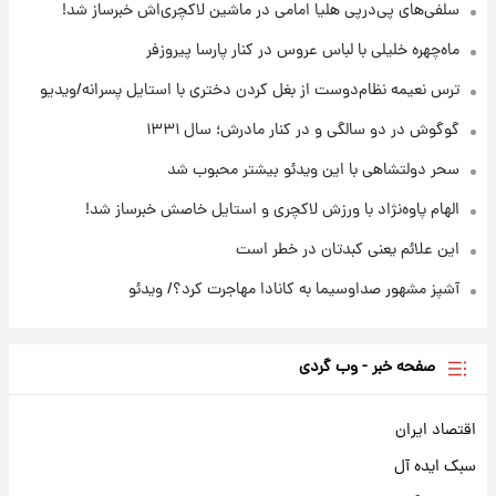
+جدول
سلفی‌های پی‌درپی هلیا امامی در ماشین لاکچری‌اش خبرساز شد!
ماه‌چهره خلیلی با لباس عروس در کنار پارسا پیروزفر
۱۳ ساعت پیش
قیمت محصولات ایران‌خودرو و سایپا امروز شنبه
ترس نعیمه نظام‌دوست از بغل کردن دختری با استایل پسرانه/ویدیو
۱۷ مرداد ۱۴۰۵
گوگوش در دو سالگی و در کنار مادرش؛ سال ۱۳۳۱
سحر دولتشاهی با این ویدئو بیشتر محبوب شد
الهام پاوه‌نژاد با ورزش لاکچری و استایل خاصش خبرساز شد!
این علائم یعنی کبدتان در خطر است
آشپز مشهور صداوسیما به کانادا مهاجرت کرد؟/ ویدئو
صفحه خبر - وب گردی
اقتصاد ایران
سبک ایده آل