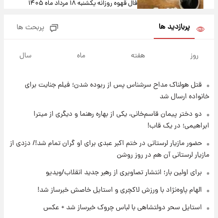
فال قهوه روزانه یکشنبه ۱۸ مرداد ماه ۱۴۰۵
پربازدید ها
پربحث ها
۱۲ ساعت پیش
فال روزانه واقعی یکشنبه ۱۸ مرداد ۱۴۰۵
روز
هفته
ماه
سال
قتل هولناک مداح سرشناس پس از ربوده شدن؛ فیلم جنایت برای
۱۹ ساعت پیش
ارزش سهام عدالت برای امروز ۱۷ مرداد ۱۴۰۵ +
خانواده ارسال شد
جدول
دو دختر پیمان قاسم‌خانی، یکی از بهاره رهنما و دیگری از میترا
ابراهیمی؛ در یک قاب!
۲۰ ساعت پیش
لیونل مسی عزادار شد! + جزئیات
حضور مازیار لرستانی در ختم اکبر عبدی برای او گران تمام شد!/ دزدی از
مازیار لرستانی آن هم در روز روشن
برای اولین بار؛ انتشار تصاویری از رهبر جدید انقلاب/ویدیو
۲۳ ساعت پیش
لحظه برخورد رعد و برق به ساختمان مرکز تجارت
الهام پاوه‌نژاد با ورزش لاکچری و استایل خاصش خبرساز شد!
جهانی در آمریکا + فیلم
استایل سحر دولتشاهی با لباس چروک خبرساز شد + عکس