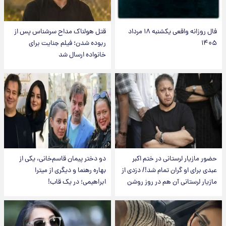
فال روزانه واقعی یکشنبه ۱۸ مرداد
قتل هولناک مداح سرشناس پس از
۱۴۰۵
ربوده شدن؛ فیلم جنایت برای
خانواده ارسال شد
حضور مازیار لرستانی در ختم اکبر
دو دختر پیمان قاسم‌خانی، یکی از
عبدی برای او گران تمام شد!/ دزدی از
بهاره رهنما و دیگری از میترا
مازیار لرستانی آن هم در روز روشن
ابراهیمی؛ در یک قاب!