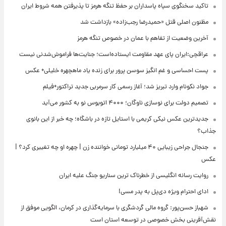
تاکید سخنگوی سپاه پاسداران بر حفظ تنگه هرمز تا پذیرفتن همه شروط ایران
مظنون اصلی قتل «حمیدرضا رجب‌زاده» بازداشت شد
آخرین وضعیت از تفاهم با عمان در خصوص تنگه هرمز
عراقچی:ایران پای عهد مقاومت ایستاده‌است؛ جنایت‌ها فراموش‌شدنی نیست
پست احساسی و غم انگیز سوسن پرور برای زنده یاد ماهچهره خلیلی+ عکس
جواد نکونام وارد تبریز شد؛ آغاز رسمی کار سرمربی جدید تراکتور+فیلم
تصمیم دولت برای نوسازی ناوگان؛ ۴۰۰۰ اتوبوس نو به کشور می‌آید
جدیدترین عکس نیکی کریمی با استایل تازه در باشگاه؛ چه خبر از این بانوی
جذاب؟
جنجال جراحی زیبایی ۴۰ میلیارد تومانی خواننده زن | چهره او چه تغییری کرد؟ |
عکس
روایت رسانه انگلیسی از خطرناک ترین سناریو جنگ علیه ایران
ادای احترام ویژه دی‌پل به پدر مسی!
شهباز حسن‌پور: گروه مالی گردشگری با سرمایه‌گذاری در کرمان، الگویی موفق از
نقش‌آفرینی بخش خصوصی در توسعه استان است