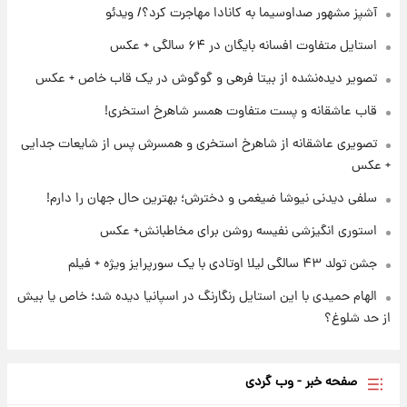
۲۳ ساعت پیش
آشپز مشهور صداوسیما به کانادا مهاجرت کرد؟/ ویدئو
برای اولین بار؛ انتشار تصاویری از رهبر جدید
انقلاب/ویدیو
استایل متفاوت افسانه بایگان در ۶۴ سالگی + عکس
تصویر دیده‌نشده از بیتا فرهی و گوگوش در یک قاب خاص + عکس
۱ روز پیش
تصاویر عمامه بستن به شیوه خاتمی/ویدیو
قاب عاشقانه و پست متفاوت همسر شاهرخ استخری!
تصویری عاشقانه از شاهرخ استخری و همسرش پس از شایعات جدایی
+ عکس
سلفی دیدنی نیوشا ضیغمی و دخترش؛ بهترین حال جهان را دارم!
استوری انگیزشی نفیسه روشن برای مخاطبانش+ عکس
جشن تولد ۴۳ سالگی لیلا اوتادی با یک سورپرایز ویژه + فیلم
الهام حمیدی با این استایل رنگارنگ در اسپانیا دیده شد؛ خاص یا بیش
از حد شلوغ؟
صفحه خبر - وب گردی