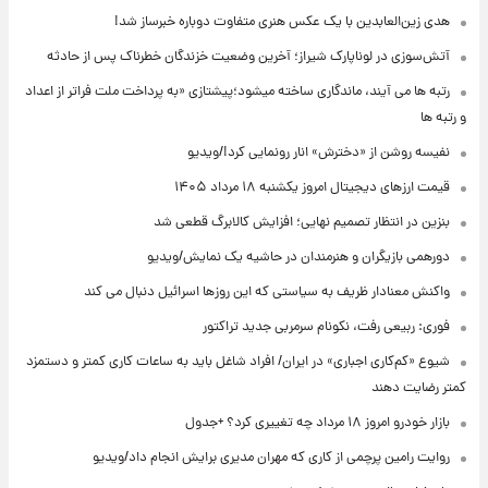
هدی زین‌العابدین با یک عکس هنری متفاوت دوباره خبرساز شد!
آتش‌سوزی در لوناپارک شیراز؛ آخرین وضعیت خزندگان خطرناک پس از حادثه
رتبه ها می آیند، ماندگاری ساخته میشود؛پیشتازی «به پرداخت ملت فراتر از اعداد
و رتبه ها
نفیسه روشن از «دخترش» انار رونمایی کرد!/ویدیو
قیمت ارزهای دیجیتال امروز یکشنبه ۱۸ مرداد ۱۴۰۵
بنزین در انتظار تصمیم نهایی؛ افزایش کالابرگ قطعی شد
دورهمی بازیگران و هنرمندان در حاشیه یک نمایش/ویدیو
واکنش معنادار ظریف به سیاستی که این روزها اسرائیل دنبال می کند
فوری: ربیعی رفت، نکونام سرمربی جدید تراکتور
شیوع «کم‌کاری اجباری» در ایران/ افراد شاغل باید به ساعات کاری کمتر و دستمزد
کمتر رضایت دهند
بازار خودرو امروز ۱۸ مرداد چه تغییری کرد؟ +جدول
روایت رامین پرچمی از کاری که مهران مدیری برایش انجام داد/ویدیو