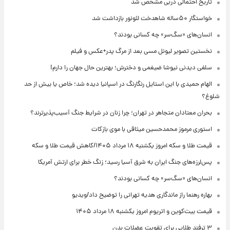
تاریخ احتمالی دربی مشخص شد
خواستگار ۵۰ساله شاهدخت لئونور بازداشت شد
انسان‌های «سگ‌سر» چه کسانی بودند؟
نخستین تصویر لیونل مسی بعد از مرگ پدر+عکس و فیلم
سلفی دیدنی نیوشا ضیغمی و دخترش؛ بهترین حال جهان را دارم!
الهام حمیدی با این استایل رنگارنگ در اسپانیا دیده شد؛ خاص یا بیش از حد
شلوغ؟
بحران معتادان متجاهر در تهران؛ چرا زنان در شرایط جنگ آسیب‌پذیرترند؟
استوری مرموز محمدحسین میثاقی با موی بازکات
قیمت طلا و سکه امروز یکشنبه ۱۸ مرداد ۱۴۰۵/کاهش قیمت طلا و سکه
پس‌لرزه‌های جنگ ایران به شرق آسیا رسید؛ زنگ خطر برای ارتش آمریکا
انسان‌های «سگ‌سر» چه کسانی بودند؟
بهاره رهنما راز ماندگاری هدیه تهرانی را توضیح داد/ویدیو
قیمت بیت‌کوین و اتریوم امروز یکشنبه ۱۸ مرداد ۱۴۰۵
۳ ترفند طلایی برای تقویت عضلات بدن