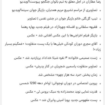
کار استقلال و رامین رضاییان رسما تمام شد +
رضا عطاران در اجل معلق به تیم بانوان جنگجو پیوست!/ویدیو
عکس / خداحافظی صمیمانه آبی ها با رامین!
تصاویری از مراسم تشییع مریم همتیان، بازیگر جوان سینما/ویدیو
۲۲ ساعت پیش
تیپ گل‌گلی خانم بازیگر جوان در جشن نفس | تصاویر
آتش اختلاف در اینستاگرام؛ تمجید از حردانی به
فقیهه سلطانی و افسانه چهره‌آزاد در فیلم جدید بهاره رهنما
مذاق رضاییان خوش نیامد+عکس
بازیگر فیلم اخراجی‌ها با این عکس آفتابی شد + عکس
۲۳ ساعت پیش
آقای مجریِ دوران کودکی خیلی‌ها با یک پست متفاوت؛ «غمگینم بسیار
پروین اعتصامی در دوران نوجوانی؛ اواخر دهه
۱۲۹۰ شمسی
زیاد»!
ژست صمیمی خانواده ۴ نفره شیلا خداداد پربازدید شد + عکس
۲۲ ساعت پیش
تصاویر متفاوت یاسمین شجریان در کنار پدرش+ عکس
قدرت‌نمایی نظامی چین؛ بمب‌افکن حامل موشک
هسته‌ای در آسمان ظاهر شد
زمان پخش «مرد سه هزار چهره» مشخص شد
پروین اعتصامی در دوران نوجوانی؛ اواخر دهه 1290 شمسی
۲۳ ساعت پیش
رونالدو از گنجینه خودروهای لوکسش رونمایی
قدرت نمایی نوید محمدزاده به سبک بروس لی + عکس
کرد
پست مفهومی جدید پویا امینی وایرال شد + عکس