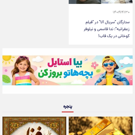
۱۴۰۴/۴/۳۰
ستارگان "سریال آلا" در "فیلم
زعفرانیه": ندا قاسمی و نیلوفر
کوخانی در یک قاب!
پنجره