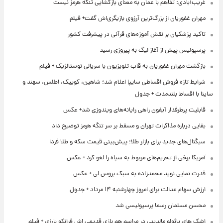
غریب‌آبادی: تفاهم با عمان به معنای بازگشایی تنگه هرمز نیست
مهران غفوریان از بزرگ‌ترین آرزوی بازیگری‌اش گفت+ فیلم
تاکید پزشکیان بر نقش آموزه‌های قرآنی در پیشرفت کشور
پرسپولیس پیش از آغاز لیگ به پیروزی رسید
بازگشت مهران غفوریان به قاب تلویزیون با سریالی نوستالژیک + فیلم
شرایط تازه فروش اقساطی سایپا اعلام شد؛ شاهین، کوییک، اطلس، سهند و
ساینا با اقساط بلندمدت + جدول
قابلیت پرطرفدار آیفون راهی رایانه‌های ویندوزی شد+ عکس
بقایی درباره مذاکرات تهران و مسقط بر سر تنگه هرمز توضیح داد
سیگنال‌های جدید برای بازار طلا؛ پیش‌بینی قیمت سکه و طلا فردا
آمریکا برخی از تحریم‌های مربوط به سپاه را لغو کرد + عکس
قدرت نمایی نوید محمدزاده به سبک بروس لی + عکس
ارزش سهام عدالت برای امروز چهارشنبه ۱۴ مرداد + جدول
محسن مسلمان رسما پرسپولیسی شد
اشک های پائولو مالدینی در مراسم هم بازی قدیمی اش فرانکو بارزی + فیلم