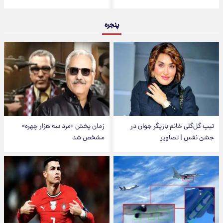
پنجره
تیپ گل‌گلی خانم بازیگر جوان در
زمان پخش «مرد سه هزار چهره»
جشن نفس | تصاویر
مشخص شد