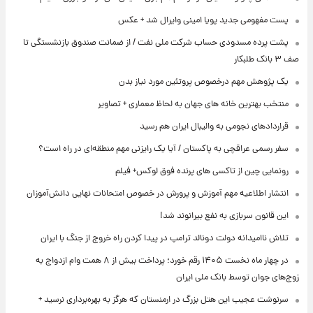
پست مفهومی جدید پویا امینی وایرال شد + عکس
پشت پرده‌ مسدودی حساب شرکت ملی نفت / از ضمانت صندوق بازنشستگی تا
صف ۳ بانک طلبکار
یک پژوهش مهم درخصوص پروتئین مورد نیاز بدن
منتخب بهترین خانه های جهان به لحاظ معماری + تصاویر
قراردادهای نجومی به والیبال ایران هم رسید
سفر رسمی عراقچی به پاکستان / آیا یک رایزنی مهم منطقه‌ای در راه است؟
رونمایی چین از تاکسی های پرنده فوق لوکس+ فیلم
انتشار اطلاعیه مهم آموزش و پرورش در خصوص امتحانات نهایی دانش‌آموزان
این قانون سربازی به نفع بیرانوند شد!
تلاش ناامیدانه‌ دولت دونالد ترامپ در پیدا کردن راه خروج از جنگ با ایران
در چهار ماه نخست ۱۴۰۵ رقم خورد؛ پرداخت بیش از ۸ همت وام ازدواج به
زوج‌های جوان توسط بانک ملی ایران
سرنوشت عجیب این هتل بزرگ در ارمنستان که هرگز به بهره‌برداری نرسید +