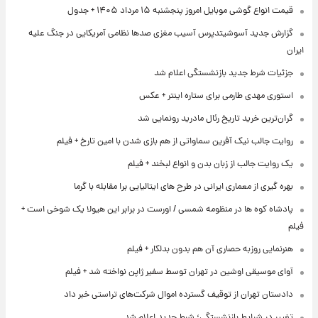
قیمت انواع گوشی موبایل امروز پنجشنبه ۱۵ مرداد ۱۴۰۵ + جدول
گزارش جدید آسوشیتدپرس آسیب مغزی صدها نظامی آمریکایی در جنگ علیه
ایران
جزئیات شرط جدید بازنشستگی اعلام شد
استوری مهدی طارمی برای ستاره اینتر + عکس
گران‌ترین خرید تاریخ رئال مادرید رونمایی شد
روایت جالب نیک آفرین سماواتی از هم بازی شدن با امین تارخ + فیلم
یک روایت جالب از زبان بدن و انواع لبخند + فیلم
بهره گیری از معماری ایرانی در طرح های ایتالیایی برا مقابله با گرما
پادشاه کوه ها در منظومه شمسی / اورست در برابر این هیولا یک شوخی است +
فیلم
هنرنمایی روزبه حصاری آن هم بدون بدلکار + فیلم
آوای موسیقی اوشین در تهران توسط سفیر ژاپن نواخته شد + فیلم
دادستان تهران از توقیف گسترده اموال شرکت‌های تراستی خبر داد
تغییر در شرایط بازنشستگی؛ شرط جدید اعلام شد