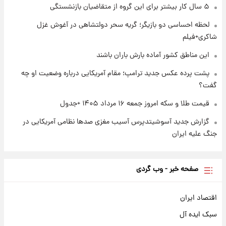
شاهین، کوییک، اطلس، سهند و ساینا با اقساط
۵ سال کار بیشتر برای این گروه از متقاضیان بازنشستگی
بلندمدت + جدول
لحظه احساسی دو بازیگر؛ گریه سحر دولتشاهی در آغوش غزل
۱ روز پیش
شاکری+فیلم
سیگنال‌های جدید برای بازار طلا؛ پیش‌بینی
قیمت سکه و طلا فردا
این مناطق کشور آماده بارش باران باشند
پشت پرده عکس جدید ترامپ؛ مقام آمریکایی درباره وضعیت او چه
گفت؟
قیمت طلا و سکه امروز جمعه ۱۶ مرداد ۱۴۰۵ +جدول
گزارش جدید آسوشیتدپرس آسیب مغزی صدها نظامی آمریکایی در
جنگ علیه ایران
صفحه خبر - وب گردی
اقتصاد ایران
سبک ایده آل