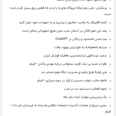
پزشکیان: علی رغم اینکه نیروگاه های ما را زدند اما قطعی برق بسیار کم تر شده
است
کنایه قالیباف به ترامپ: حقایق را بپذیرید و به تعهدات خود عمل کنید
رصد این صور فلکی در آسمان شب بدون هیچ تجهیزاتی ممکن است
چت متنی نامحدود و رایگان در ChatGPT
شرایط تفاهم‌نامه به نفع ایران بهبود یافت
سعید عزت‌اللهی ارزشمندترین هافبک فوتبال ایران
نظرات شنیدنی نیک آفرید سماواتی درباره مهدی پاکدل + فیلم
متن اولیۀ طرح راهبردی مدیریت تنگه هرمز منتشر شد
خاطره جالب شهاب حسینی از فرار در دوره سربازی + فیلم
نحوه فعالیت سیستم دید در شب
یک پیش‌بینی مهم از آینده بازار طلا
یحیی سریع از عملیات گسترده تجمعات نظامی وابسته به عربستان خبر داد +
فیلم