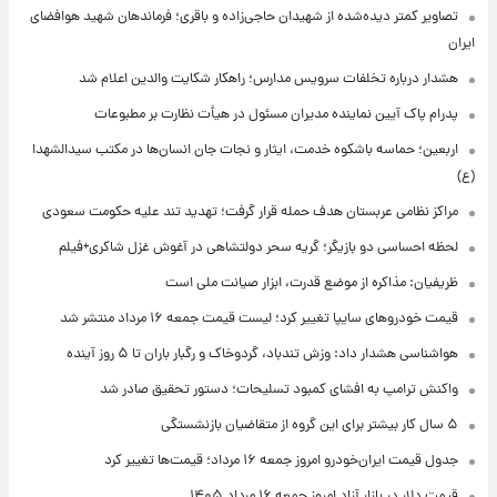
تصاویر کمتر دیده‌شده از شهیدان حاجی‌زاده و باقری؛ فرماندهان شهید هوافضای
ایران
هشدار درباره تخلفات سرویس مدارس؛ راهکار شکایت والدین اعلام شد
پدرام پاک آیین نماینده مدیران مسئول در هیأت نظارت بر مطبوعات
اربعین؛ حماسه باشکوه خدمت، ایثار و نجات جان انسان‌ها در مکتب سیدالشهدا
(ع)
مراکز نظامی عربستان هدف حمله قرار گرفت؛ تهدید تند علیه حکومت سعودی
لحظه احساسی دو بازیگر؛ گریه سحر دولتشاهی در آغوش غزل شاکری+فیلم
ظریفیان: مذاکره از موضع قدرت، ابزار صیانت ملی است
قیمت خودروهای سایپا تغییر کرد؛ لیست قیمت جمعه ۱۶ مرداد منتشر شد
هواشناسی هشدار داد: وزش تندباد، گردوخاک و رگبار باران تا ۵ روز آینده
واکنش ترامپ به افشای کمبود تسلیحات؛ دستور تحقیق صادر شد
۵ سال کار بیشتر برای این گروه از متقاضیان بازنشستگی
جدول قیمت ایران‌خودرو امروز جمعه ۱۶ مرداد؛ قیمت‌ها تغییر کرد
قیمت دلار در بازار آزاد امروز جمعه ۱۶ مرداد ۱۴۰۵