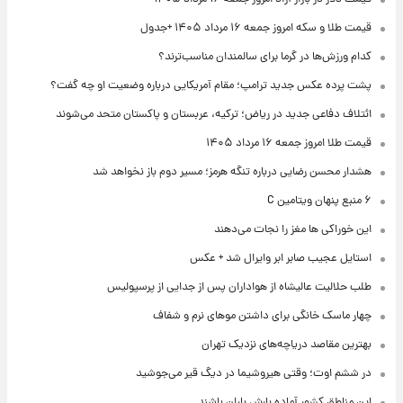
قیمت طلا و سکه امروز جمعه ۱۶ مرداد ۱۴۰۵ +جدول
کدام ورزش‌ها در گرما برای سالمندان مناسب‌ترند؟
پشت پرده عکس جدید ترامپ؛ مقام آمریکایی درباره وضعیت او چه گفت؟
ائتلاف دفاعی جدید در ریاض؛ ترکیه، عربستان و پاکستان متحد می‌شوند
قیمت طلا امروز جمعه ۱۶ مرداد ۱۴۰۵
هشدار محسن رضایی درباره تنگه هرمز؛ مسیر دوم باز نخواهد شد
۶ منبع پنهان ویتامین C
این خوراکی ها مغز را نجات می‌دهند
استایل عجیب صابر ابر وایرال شد + عکس
طلب حلالیت عالیشاه از هواداران پس از جدایی از پرسپولیس
چهار ماسک خانگی برای داشتن موهای نرم و شفاف
بهترین مقاصد دریاچه‌های نزدیک تهران
در ششم اوت؛ وقتی هیروشیما در دیگ قیر می‌جوشید
این مناطق کشور آماده بارش باران باشند