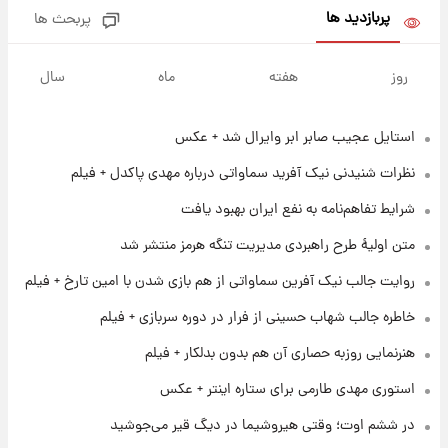
پربازدید ها
پربحث ها
۱ روز پیش
جزئیات فعال‌سازی «کیف پول ایران» اعلام
روز
هفته
ماه
سال
شد+فیلم
استایل عجیب صابر ابر وایرال شد + عکس
۱ روز پیش
تغییر تند قیمت محصولات ایران‌خودرو و سایپا
نظرات شنیدنی نیک آفرید سماواتی درباره مهدی پاکدل + فیلم
امروز پنجشنبه ۱۵ مرداد ۱۴۰۵ +جدول
شرایط تفاهم‌نامه به نفع ایران بهبود یافت
۱ روز پیش
متن اولیۀ طرح راهبردی مدیریت تنگه هرمز منتشر شد
قیمت طلا و سکه امروز پنجشنبه ۱۵ مرداد ۱۴۰۵
روایت جالب نیک آفرین سماواتی از هم بازی شدن با امین تارخ + فیلم
خاطره جالب شهاب حسینی از فرار در دوره سربازی + فیلم
۱ روز پیش
شارژ جدید کالابرگ برای سه دهک؛ جزئیات اعلام
هنرنمایی روزبه حصاری آن هم بدون بدلکار + فیلم
شد
استوری مهدی طارمی برای ستاره اینتر + عکس
۱ روز پیش
در ششم اوت؛ وقتی هیروشیما در دیگ قیر می‌جوشید
شرایط تازه فروش اقساطی سایپا اعلام شد؛