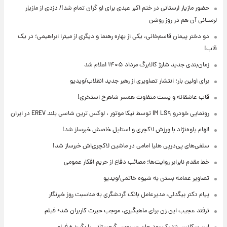
حضور مازیار لرستانی در ختم اکبر عبدی برای او گران تمام شد!/ دزدی از مازیار
لرستانی آن هم در روز روشن
دو دختر پیمان قاسم‌خانی، یکی از بهاره رهنما و دیگری از میترا ابراهیمی؛ در یک
قاب!
زمان‌بندی جدید شارژ کالابرگ مرداد ۱۴۰۵ اعلام شد
برای اولین بار؛ انتشار تصاویری از رهبر جدید انقلاب/ویدیو
قاب عاشقانه و پست متفاوت همسر شاهرخ استخری!
رونمایی خودرو IM LS۹ توسط نیکا موتور ، لوکس ترین شاسی بلند EREV در ایران
الهام پاوه‌نژاد با ورزش لاکچری و استایل خاصش خبرساز شد!
سلفی‌های پی‌درپی هلیا امامی در ماشین لاکچری‌اش خبرساز شد!
خط مقدم نابرابر روایت‌ها؛ مصائب دفاع از حریم افکار عمومی
تصاویر عمامه بستن به شیوه خاتمی/ویدیو
پیام دکتر بیگدلی، مدیرعامل بانک گردشگری به مناسبت روز خبرنگار
ترفند عجیب این زن برای ماهیگیری، موجب حیرت کاربران شد+ فیلم