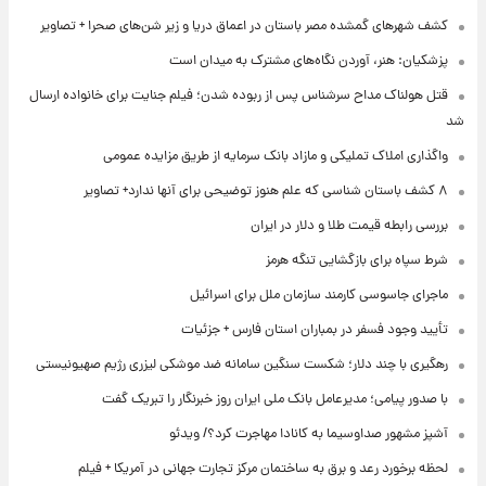
کشف شهرهای گمشده مصر باستان در اعماق دریا و زیر شن‌های صحرا + تصاویر
پزشکیان: هنر، آوردن نگاه‌های مشترک به میدان است
قتل هولناک مداح سرشناس پس از ربوده شدن؛ فیلم جنایت برای خانواده ارسال
شد
واگذاری املاک تملیکی و مازاد بانک سرمایه از طریق مزایده عمومی
۸ کشف باستان شناسی که علم هنوز توضیحی برای آنها ندارد+ تصاویر
بررسی رابطه قیمت طلا و دلار در ایران
شرط سپاه برای بازگشایی تنگه هرمز
ماجرای جاسوسی کارمند سازمان ملل برای اسرائیل
تأیید وجود فسفر در بمباران استان فارس + جزئیات
رهگیری با چند دلار؛ شکست سنگین سامانه ضد موشکی لیزری رژیم صهیونیستی
با صدور پیامی؛ مدیرعامل بانک ملی ایران روز خبرنگار را تبریک گفت
آشپز مشهور صداوسیما به کانادا مهاجرت کرد؟/ ویدئو
لحظه برخورد رعد و برق به ساختمان مرکز تجارت جهانی در آمریکا + فیلم