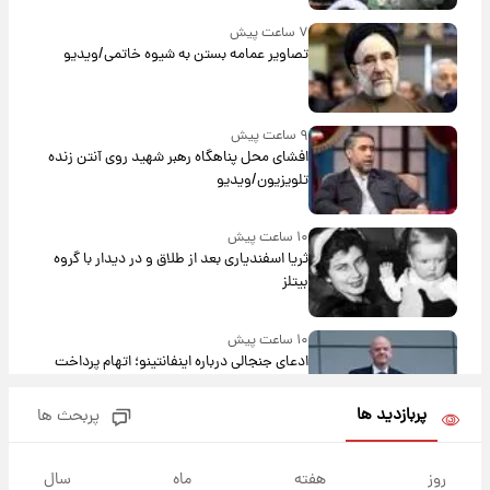
۷ ساعت پیش
تصاویر عمامه بستن به شیوه خاتمی/ویدیو
۹ ساعت پیش
افشای محل پناهگاه‌ رهبر شهید روی آنتن زنده
تلویزیون/ویدیو
۱۰ ساعت پیش
ثریا اسفندیاری بعد از طلاق و در دیدار با گروه
بیتلز
۱۰ ساعت پیش
ادعای جنجالی درباره اینفانتینو؛ اتهام پرداخت
پول به معشوقه با درآمد یوفا
پربازدید ها
پربحث ها
۱۰ ساعت پیش
هشدار درباره کمبود یک ماده معدنی؛ خطر
روز
هفته
ماه
سال
آلزایمر و زوال عقل افزایش می‌یابد؟