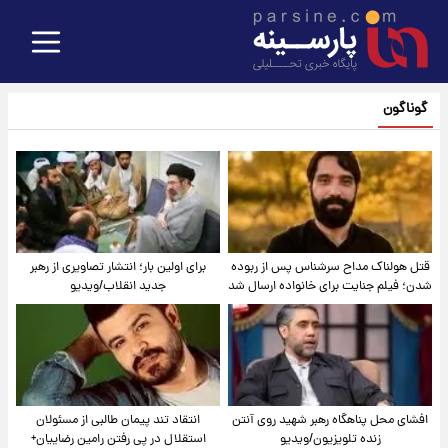
گوناگون
قتل هولناک مداح سرشناس پس از ربوده
برای اولین بار؛ انتشار تصاویری از رهبر
شدن؛ فیلم جنایت برای خانواده ارسال شد
جدید انقلاب/ویدیو
افشای محل پناهگاه‌ رهبر شهید روی آنتن
انتقاد تند پیمان طالبی از مسئولان
زنده تلویزیون/ویدیو
استقلال در پی رفتن رامین رضاییان+