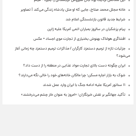
این سکانس نزدیک بود جان سیروس گرجستانی را بگیرد + فیلم
خانه مجلل محمد صلاح، جایی که او مثل پادشاه زندگی می‌کند | تصاویر
شرایط جدید قانون بازنشستگی اعلام شد
پیام پزشکیان در سالروز بمباران اتمی آمریکا علیه ژاپن
افشاگری هولناک بهنوش بختیاری از تجارت موی اجساد + عکس
جزئیات تازه از ترمیم دستمزد کارگران / مذاکرات ترمیم دستمزد چه زمانی آغاز
می‌شود؟
ایران چگونه دست بالای تجارت مواد غذایی در منطقه را از دست داد؟
شوک به بازار اجاره مسکن؛ چرا مالکان خانه‌های خود را خالی نگه می‌دارند؟
۱۱ سناتور آمریکا علیه ادامه جنگ با ایران وارد عمل شدند
تأکید جهانگیر بر نقش خبرنگاران؛ «امروز به عنوان خار چشم می‌درخشند»