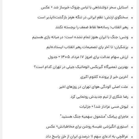
استایل سحر دولتشاهی با لباس چروک خبرساز شد + عکس
سخنگوی ارتش: نظم ایرانی در تنگه هرمز بازگشت‌ناپذیر است
رهبر انقلاب: رسانه‌ها نقاط ضعف را برجسته نکنند
ونس: جنگ با ایران هنوز تمام نشده است؛ در میانه بازی هستیم
پزشکیان: تا آخر پای تصمیمات رهبر انقلاب ایستاده‌ایم
ارزش سهام عدالت برای امروز ۱۷ مرداد ۱۴۰۵ + جدول
بهترین تعمیرگاه گیربکس اتوماتیک جیلی در تهران کدام است؟
آخرین خبر از پرونده کلثوم اکبری
علت اصلی آلودگی هوای تهران در روزهای اخیر
رضا شکاری از تیم جدیدش رونمایی کرد
لیونل مسی عزادار شد! + جزئیات
ماجرای پیامک "مشمول سهمیه جنگ هستید"
استوری انگیزشی نفیسه روشن برای مخاطبانش+ عکس
عراقچی به ادعای سهم ۱۱ درصدی ایران از خزر پاسخ داد