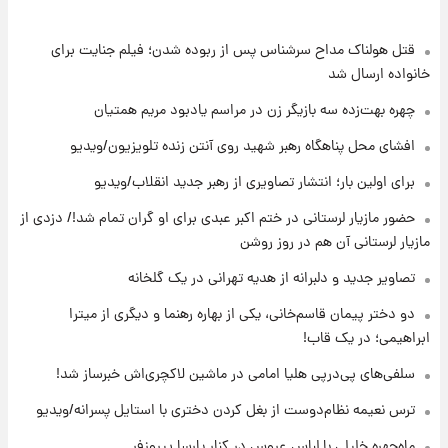
قتل هولناک مداح سرشناس پس از ربوده شدن؛ فیلم جنایت برای
۱۰ ساعت پیش
انتقاد تند پیمان طالبی از مسئولان استقلال در
خانواده ارسال شد
پی رفتن رامین رضاییان+ عکس
چهره بهت‌زده سه بازیگر زن در مراسم یادبود مریم همتیان
۱۱ ساعت پیش
افشای محل پناهگاه‌ رهبر شهید روی آنتن زنده تلویزیون/ویدیو
قیمت گوشت گوساله و گوسفند امروز شنبه ۱۷
برای اولین بار؛ انتشار تصاویری از رهبر جدید انقلاب/ویدیو
مرداد ۱۴۰۵ +جدول
حضور مازیار لرستانی در ختم اکبر عبدی برای او گران تمام شد!/ دزدی از
۱۱ ساعت پیش
مازیار لرستانی آن هم در روز روشن
با قدرتمندترین و بادوام ترین تانک جهان آشنا
شوید+ فیلم
تصاویر جدید و دلبرانه از هدیه تهرانی در یک گلخانه
دو دختر پیمان قاسم‌خانی، یکی از بهاره رهنما و دیگری از میترا
۱۲ ساعت پیش
ابراهیمی؛ در یک قاب!
قیمت طلا ۱۸عیار امروز شنبه ۱۷ مرداد ۱۴۰۵
+جدول
سلفی‌های پی‌درپی هلیا امامی در ماشین لاکچری‌اش خبرساز شد!
ترس نعیمه نظام‌دوست از بغل کردن دختری با استایل پسرانه/ویدیو
۱۲ ساعت پیش
قیمت محصولات ایران‌خودرو و سایپا امروز شنبه
ماه‌چهره خلیلی با لباس عروس در کنار پارسا پیروزفر