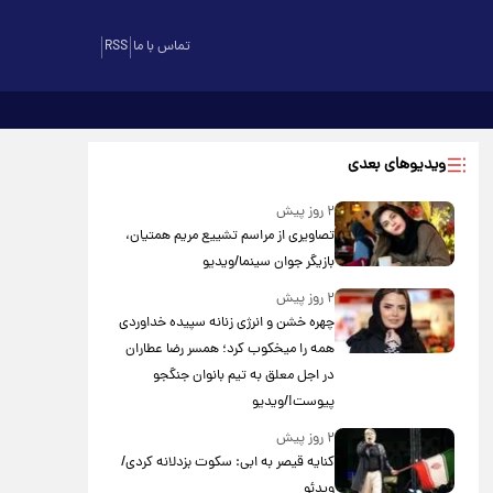
تماس با ما
RSS
ویدیوهای بعدی
۲ روز پیش
تصاویری از مراسم تشییع مریم همتیان،
بازیگر جوان سینما/ویدیو
۲ روز پیش
چهره خشن و انرژی زنانه سپیده خداوردی
همه را میخکوب کرد؛ همسر رضا عطاران
در اجل معلق به تیم بانوان جنگجو
پیوست!/ویدیو
۲ روز پیش
کنایه قیصر به ابی: سکوت بزدلانه کردی/
ویدئو