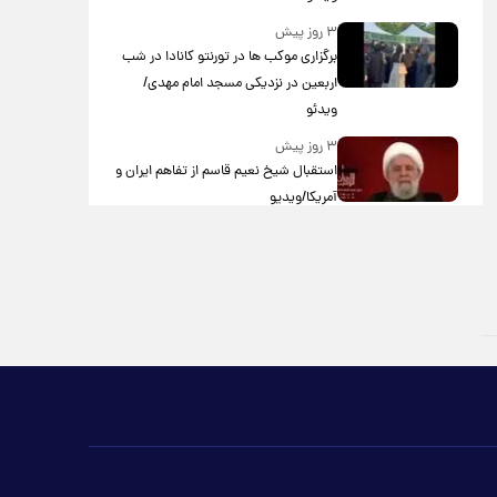
۳ روز پیش
برگزاری موکب ها در تورنتو کانادا در شب
اربعین در نزدیکی مسجد امام مهدی/
ویدئو
۳ روز پیش
استقبال شیخ نعیم قاسم از تفاهم ایران و
آمریکا/ویدیو
۳ روز پیش
پزشکیان: استعفا نخواهم داد
۳ روز پیش
گریه مجری زن صداوسیما به خاطر پولدار
نبودن!/ویدیو
۴ روز پیش
خاطره جالب حدیث میرامینی از سریال
ستایش/ویدیو
۴ روز پیش