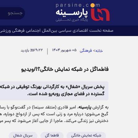
صفحه نخست
اقتصادی
سیاسی
بین‌الملل
اجتماعی
فرهنگی
ورزشی
>
فرهنگی
۰۵ شهریور ۱۴۰۴
۱۹:۲۲
خانه
39 بازدید
فاطماگل در شبکه نمایش خانگی؟!/ویدیو
پخش سریال «شغال» به کارگردانی بهرنگ توفیقی در شبکه 
گسترده در فضای مجازی روبه‌رو شده است.
به گزارش
پارسینه
، امیر قادری (منتقد سینما) در گفت‌وگو با ر
گیج می‌شوی؛ درباره مرد و زنی است که پس از ازدواج دوباره، ه
دخترش نیز زندگی می‌کند. ماجرا از جایی آغاز می‌شود که پسر مر
شبکه نمایش خانگی
فاطما گل
سریال شغال