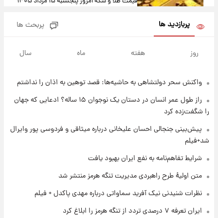
قیمت طلا و سکه امروز پنجشنبه ۱۵ مرداد ۱۴۰۵
پربازدید ها
پربحث ها
۱ روز پیش
شارژ جدید کالابرگ برای سه دهک؛ جزئیات اعلام
روز
هفته
ماه
سال
شد
واکنش سحر دولتشاهی به حاشیه‌ها: قصد توهین به اذان را نداشتم
۱ روز پیش
شرایط تازه فروش اقساطی سایپا اعلام شد؛
راز طول عمر انسان در دستان یک نوجوان ۱۵ ساله؟ ادعایی که جهان
شاهین، کوییک، اطلس، سهند و ساینا با اقساط
را شگفت‌زده کرد
بلندمدت + جدول
۱ روز پیش
پیش‌بینی جنجالی احسان علیخانی درباره میثاقی و فردوسی پور وایرال
سیگنال‌های جدید برای بازار طلا؛ پیش‌بینی
شد+فیلم
قیمت سکه و طلا فردا
شرایط تفاهم‌نامه به نفع ایران بهبود یافت
۱ روز پیش
متن اولیۀ طرح راهبردی مدیریت تنگه هرمز منتشر شد
فال حافظ پنجشنبه ۱۵ مرداد ماه ۱۴۰۵
نظرات شنیدنی نیک آفرید سماواتی درباره مهدی پاکدل + فیلم
ایران تعرفه ۷ درصدی تردد از تنگه هرمز را ابلاغ کرد