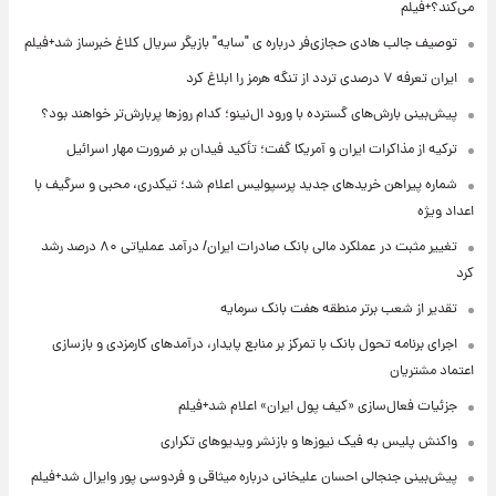
می‌کند؟+فیلم
توصیف جالب هادی حجازی‌فر درباره ی "سایه" بازیگر سریال کلاغ خبرساز شد+فیلم
ایران تعرفه ۷ درصدی تردد از تنگه هرمز را ابلاغ کرد
پیش‌بینی بارش‌های گسترده با ورود ال‌نینو؛ کدام روزها پربارش‌تر خواهند بود؟
ترکیه از مذاکرات ایران و آمریکا گفت؛ تأکید فیدان بر ضرورت مهار اسرائیل
شماره پیراهن خریدهای جدید پرسپولیس اعلام شد؛ تیکدری، محبی و سرگیف با
اعداد ویژه
تغییر مثبت در عملکرد مالی بانک صادرات ایران/ درآمد عملیاتی ۸۰ درصد رشد
کرد
تقدیر از شعب برتر منطقه هفت بانک سرمایه
اجرای برنامه تحول بانک با تمرکز بر منابع پایدار، درآمدهای کارمزدی و بازسازی
اعتماد مشتریان
جزئیات فعال‌سازی «کیف پول ایران» اعلام شد+فیلم
واکنش پلیس به فیک نیوزها و بازنشر ویدیوهای تکراری
پیش‌بینی جنجالی احسان علیخانی درباره میثاقی و فردوسی پور وایرال شد+فیلم