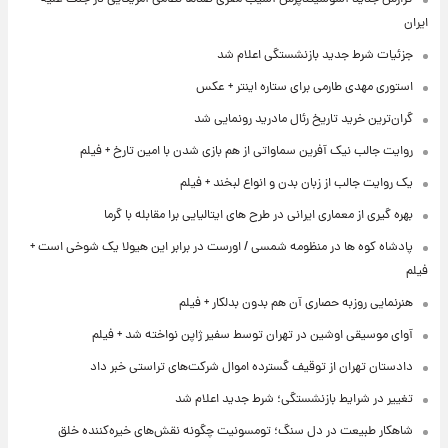
ایران
جزئیات شرط جدید بازنشستگی اعلام شد
استوری مهدی طارمی برای ستاره اینتر + عکس
گران‌ترین خرید تاریخ رئال مادرید رونمایی شد
روایت جالب نیک آفرین سماواتی از هم بازی شدن با امین تارخ + فیلم
یک روایت جالب از زبان بدن و انواع لبخند + فیلم
بهره گیری از معماری ایرانی در طرح های ایتالیایی برا مقابله با گرما
پادشاه کوه ها در منظومه شمسی / اورست در برابر این هیولا یک شوخی است +
فیلم
هنرنمایی روزبه حصاری آن هم بدون بدلکار + فیلم
آوای موسیقی اوشین در تهران توسط سفیر ژاپن نواخته شد + فیلم
دادستان تهران از توقیف گسترده اموال شرکت‌های تراستی خبر داد
تغییر در شرایط بازنشستگی؛ شرط جدید اعلام شد
شاهکار طبیعت در دل سنگ؛ تومسونیت چگونه نقش‌های خیره‌کننده خلق