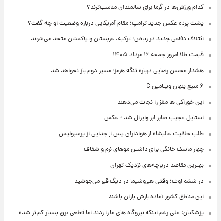
کدام ورزش‌ها در گرما برای سالمندان مناسب‌ترند؟
پشت پرده عکس جدید ترامپ؛ مقام آمریکایی درباره وضعیت او چه گفت؟
ائتلاف دفاعی جدید در ریاض؛ ترکیه، عربستان و پاکستان متحد می‌شوند
قیمت طلا امروز جمعه ۱۶ مرداد ۱۴۰۵
هشدار محسن رضایی درباره تنگه هرمز؛ مسیر دوم باز نخواهد شد
۶ منبع پنهان ویتامین C
این خوراکی ها مغز را نجات می‌دهند
استایل عجیب صابر ابر وایرال شد + عکس
طلب حلالیت عالیشاه از هواداران پس از جدایی از پرسپولیس
چهار ماسک خانگی برای داشتن موهای نرم و شفاف
بهترین مقاصد دریاچه‌های نزدیک تهران
در ششم اوت؛ وقتی هیروشیما در دیگ قیر می‌جوشید
این مناطق کشور آماده بارش باران باشند
پزشکیان: علی رغم اینکه نیروگاه های ما را زدند اما قطعی برق بسیار کم تر شده