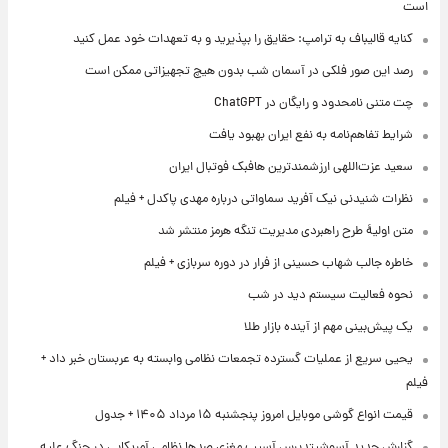
است
کنایه قالیباف به ترامپ: حقایق را بپذیرید و به تعهدات خود عمل کنید
رصد این صور فلکی در آسمان شب بدون هیچ تجهیزاتی ممکن است
چت متنی نامحدود و رایگان در ChatGPT
شرایط تفاهم‌نامه به نفع ایران بهبود یافت
سعید عزت‌اللهی ارزشمندترین هافبک فوتبال ایران
نظرات شنیدنی نیک آفرید سماواتی درباره مهدی پاکدل + فیلم
متن اولیۀ طرح راهبردی مدیریت تنگه هرمز منتشر شد
خاطره جالب شهاب حسینی از فرار در دوره سربازی + فیلم
نحوه فعالیت سیستم دید در شب
یک پیش‌بینی مهم از آینده بازار طلا
یحیی سریع از عملیات گسترده تجمعات نظامی وابسته به عربستان خبر داد +
فیلم
قیمت انواع گوشی موبایل امروز پنجشنبه ۱۵ مرداد ۱۴۰۵ + جدول
گزارش جدید آسوشیتدپرس آسیب مغزی صدها نظامی آمریکایی در جنگ علیه