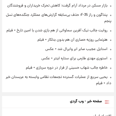
۱ روز پیش
بازار مسکن در مرداد آرام گرفت؛ کاهش تحرک خریداران و فروشندگان
فال قهوه روزانه پنجشنبه ۱۵ مرداد ماه ۱۴۰۵
پنتاگون و راز F-35؛ حذف بی‌سابقه گزارش‌های عملکرد جنگنده‌های نسل
پنجم
۱ روز پیش
فال روزانه واقعی پنجشنبه ۱۵ مرداد ۱۴۰۵
روایت جالب نیک آفرین سماواتی از هم بازی شدن با امین تارخ + فیلم
هنرنمایی روزبه حصاری آن هم بدون بدلکار + فیلم
استایل عجیب صابر ابر وایرال شد + عکس
استوری مهدی طارمی برای ستاره اینتر + عکس
خاطره جالب شهاب حسینی از فرار در دوره سربازی + فیلم
یحیی سریع از عملیات گسترده تجمعات نظامی وابسته به عربستان خبر
داد + فیلم
صفحه خبر - وب گردی