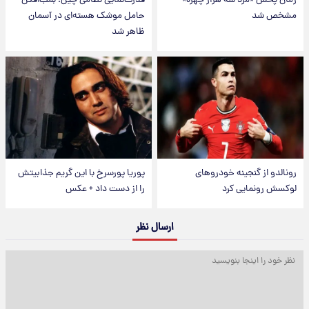
زمان پخش «مرد سه هزار چهره»
قدرت‌نمایی نظامی چین؛ بمب‌افکن
مشخص شد
حامل موشک هسته‌ای در آسمان
ظاهر شد
رونالدو از گنجینه خودروهای
پوریا پورسرخ با این گریم جذابیتش
لوکسش رونمایی کرد
را از دست داد + عکس
ارسال نظر