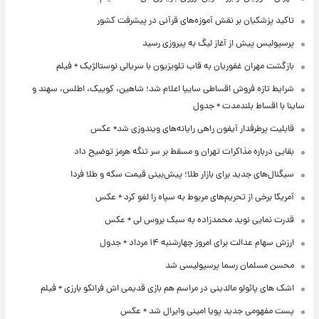
تاکید پزشکیان بر نقش آموزه‌های قرآنی در پیشرفت کشور
پرسپولیس پیش از آغاز لیگ به پیروزی رسید
بازگشت مهران غفوریان به قاب تلویزیون با سریالی نوستالژیک + فیلم
شرایط تازه فروش اقساطی سایپا اعلام شد؛ شاهین، کوییک، اطلس، سهند و
ساینا با اقساط بلندمدت + جدول
قابلیت پرطرفدار آیفون راهی رایانه‌های ویندوزی شد+ عکس
بقایی درباره مذاکرات تهران و مسقط بر سر تنگه هرمز توضیح داد
سیگنال‌های جدید برای بازار طلا؛ پیش‌بینی قیمت سکه و طلا فردا
آمریکا برخی از تحریم‌های مربوط به سپاه را لغو کرد + عکس
قدرت نمایی نوید محمدزاده به سبک بروس لی + عکس
ارزش سهام عدالت برای امروز چهارشنبه ۱۴ مرداد + جدول
محسن مسلمان رسما پرسپولیسی شد
اشک های پائولو مالدینی در مراسم هم بازی قدیمی اش فرانکو بارزی + فیلم
پست مفهومی جدید پویا امینی وایرال شد + عکس