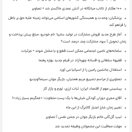
۱۰۰ هکتار از تالاب میانکاله در آتش عمدی خاکستر شد + تصاویر
پزشکیان: وحدت و همبستگی کشورهای اسلامی می‌تواند زمینه غلبه حق بر باطل
را فراهم کند
آغاز طرح جدید فروش مشارکت در تولید سایپا؛ نام خودرو، مبلغ پیش پرداخت و
زمان تحویل | سود مشارکت چند درصد است؟
سامانه‌های تامین اجتماعی ممکن است قطع و یا مختل شوند + جزئیات
فقیهه سلطانی و افسانه چهره‌آزاد در فیلم جدید بهاره رهنما
استقلال جانشین رامین را از اسپانیا می آورد
تصاویری از مراسم تشییع مریم همتیان، بازیگر جوان سینما/ویدیو
پیشبینی مهم از اقتصاد ایران: ثبات ارزی، تورم و بازار کار
آقای مجریِ دوران کودکی خیلی‌ها با یک پست متفاوت؛ «غمگینم بسیار زیاد»!
تغییر زمان شارژ اعتبار کالابرگ از این ماه
تیپ گل‌گلی خانم بازیگر جوان در جشن نفس | تصاویر
مهلت معافیت این مشمولان وظیفه تمدید شد