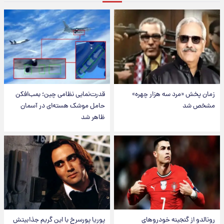
زمان پخش «مرد سه هزار چهره»
قدرت‌نمایی نظامی چین؛ بمب‌افکن
مشخص شد
حامل موشک هسته‌ای در آسمان
ظاهر شد
رونالدو از گنجینه خودروهای
پوریا پورسرخ با این گریم جذابیتش