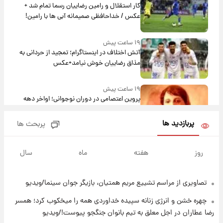
کار استقلال و رامین رضاییان رسما تمام شد +
عکس / خداحافظی صمیمانه آبی ها با رامین!
۱۹ ساعت پیش
آتش اختلاف در اینستاگرام؛ تمجید از حردانی به
مذاق رضاییان خوش نیامد+عکس
۱۹ ساعت پیش
پروین اعتصامی در دوران نوجوانی؛ اواخر دهه
۱۲۹۰ شمسی
پربازدید ها
پربحث ها
۱۹ ساعت پیش
قدرت‌نمایی نظامی چین؛ بمب‌افکن حامل موشک
روز
هفته
ماه
سال
هسته‌ای در آسمان ظاهر شد
تصاویری از مراسم تشییع مریم همتیان، بازیگر جوان سینما/ویدیو
۲۰ ساعت پیش
رونالدو از گنجینه خودروهای لوکسش رونمایی
چهره خشن و انرژی زنانه سپیده خداوردی همه را میخکوب کرد؛ همسر
کرد
رضا عطاران در اجل معلق به تیم بانوان جنگجو پیوست!/ویدیو