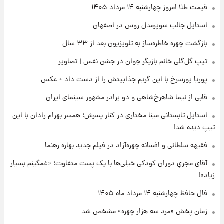
۲۲ ساعت پیش
قیمت طلا امروز چهارشنبه ۱۴ مرداد ۱۴۰۵
قیمت دلار در بازار آزاد امروز چهارشنبه ۱۴ مرداد
استایل جالب سوپرمدل روس در اصفهان
۱۴۰۵/ نرخ‌ها ثابت ماند؟ +جدول
بازگشت چهره خاطره‌ساز به تلویزیون بعد از ۳۳ سال
۲۲ ساعت پیش
تیپ گل‌گلی خانم بازیگر جوان در جشن نفس | تصاویر
علی مطهری: اجرای کامل تفاهم‌نامه اسلام‌آباد،
پیروزی بزرگ‌تری برای ایران است
پوریا پورسرخ با این گریم جذابیتش را از دست داد + عکس
قابی از نیما شاهرخ‌شاهی و دو برادر مشهور سینمای ایران
۲۲ ساعت پیش
واکنش تند تاکر کارلسون به حمله آمریکا به
استایل تابستانی مینا مختاری در کنار پسرش؛ همسر بهرام رادان با این
مدرسه میناب؛ «باید سیلی محکمی به صورت
تیپ دیده شد!
ترامپ زد»
فقیهه سلطانی و افسانه چهره‌آزاد در فیلم جدید بهاره رهنما
۲۳ ساعت پیش
قیمت طلا و سکه امروز چهارشنبه ۱۴ مرداد
آقای مجریِ دوران کودکی خیلی‌ها با یک پست متفاوت؛ «غمگینم بسیار
۱۴۰۵/کاهش قیمت طلا و سکه
زیاد»!
فال حافظ چهارشنبه ۱۴ مرداد ماه ۱۴۰۵
زمان پخش «مرد سه هزار چهره» مشخص شد