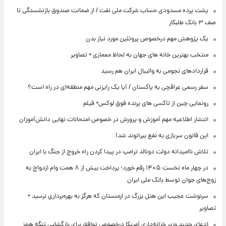
پشت پرده‌ مسدودی حساب شرکت ملی نفت / از ضمانت صندوق بازنشستگی تا
صف ۳ بانک طلبکار
یک پژوهش مهم درخصوص پروتئین مورد نیاز بدن
منتخب بهترین خانه های جهان به لحاظ معماری + تصاویر
قراردادهای نجومی به والیبال ایران هم رسید
سفر رسمی عراقچی به پاکستان / آیا یک رایزنی مهم منطقه‌ای در راه است؟
رونمایی چین از تاکسی های پرنده فوق لوکس+ فیلم
انتشار اطلاعیه مهم آموزش و پرورش در خصوص امتحانات نهایی دانش‌آموزان
این قانون سربازی به نفع بیرانوند شد!
تلاش ناامیدانه‌ دولت دونالد ترامپ در پیدا کردن راه خروج از جنگ با ایران
در چهار ماه نخست ۱۴۰۵ رقم خورد؛ پرداخت بیش از ۸ همت وام ازدواج به
زوج‌های جوان توسط بانک ملی ایران
سرنوشت عجیب این هتل بزرگ در ارمنستان که هرگز به بهره‌برداری نرسید +
تصاویر
ادعای جدید وزیر خزانه‌داری آمریکا درخصوص توافق برای بازگشایی تنگه هرمز