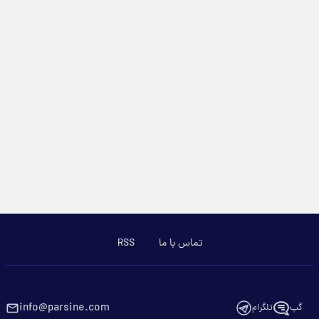
تماس با ما
RSS
info@parsine.com
گپ
تلگرام