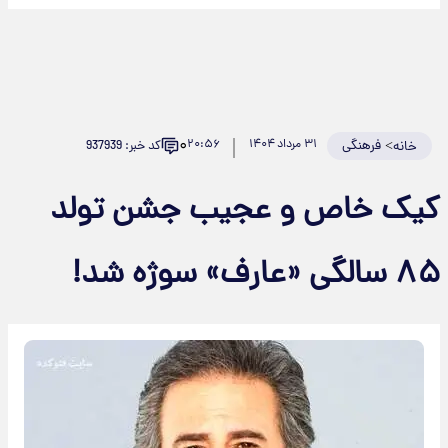
۰
>
فرهنگی
۳۱ مرداد ۱۴۰۴
۲۰:۵۶
کد خبر: 937939
خانه
کیک خاص و عجیب جشن تولد
۸۵ سالگی «عارف» سوژه شد!