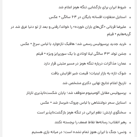
شروط ایران برای بازگشایی تنگه هرمز اعلام شد
استایل متفاوت افسانه بایگان در ۶۴ سالگی + عکس
علیرضا قربانی «گل‌های باران خورده» را خواند/ رفتی و بعد از تو دنیا غرق شد در
گریه‌هایم + فیلم
خرید جدید پرسپولیس رسمی شد؛ هافبک تازه‌وارد با لباس سرخ + عکس
جشن تولد ۴۳ سالگی لیلا اوتادی با یک سورپرایز ویژه + فیلم
عمان: مذاکرات درباره تنگه هرمز در مسیر مثبتی قرار دارد
شوک تازه به بازار لبنیات؛ قیمت شیر افزایش یافت
تاریخ اعلام نتایج نهایی دکتری مشخص شد
پرسپولیس مقابل آلومینیوم متوقف شد؛ پایان شکست‌ناپذیری تارتار
استایل سحر دولتشاهی با لباس چروک خبرساز شد + عکس
سخنگوی ارتش: نظم ایرانی در تنگه هرمز بازگشت‌ناپذیر است
رهبر انقلاب: رسانه‌ها نقاط ضعف را برجسته نکنند
ونس: جنگ با ایران هنوز تمام نشده است؛ در میانه بازی هستیم