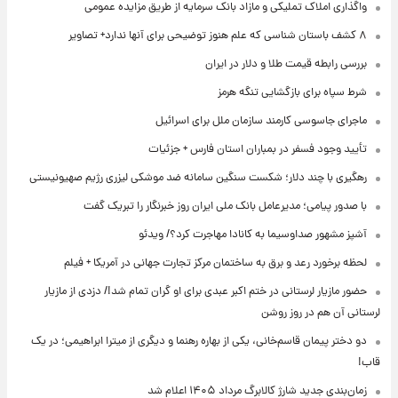
واگذاری املاک تملیکی و مازاد بانک سرمایه از طریق مزایده عمومی
۸ کشف باستان شناسی که علم هنوز توضیحی برای آنها ندارد+ تصاویر
بررسی رابطه قیمت طلا و دلار در ایران
شرط سپاه برای بازگشایی تنگه هرمز
ماجرای جاسوسی کارمند سازمان ملل برای اسرائیل
تأیید وجود فسفر در بمباران استان فارس + جزئیات
رهگیری با چند دلار؛ شکست سنگین سامانه ضد موشکی لیزری رژیم صهیونیستی
با صدور پیامی؛ مدیرعامل بانک ملی ایران روز خبرنگار را تبریک گفت
آشپز مشهور صداوسیما به کانادا مهاجرت کرد؟/ ویدئو
لحظه برخورد رعد و برق به ساختمان مرکز تجارت جهانی در آمریکا + فیلم
حضور مازیار لرستانی در ختم اکبر عبدی برای او گران تمام شد!/ دزدی از مازیار
لرستانی آن هم در روز روشن
دو دختر پیمان قاسم‌خانی، یکی از بهاره رهنما و دیگری از میترا ابراهیمی؛ در یک
قاب!
زمان‌بندی جدید شارژ کالابرگ مرداد ۱۴۰۵ اعلام شد