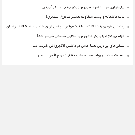
برای اولین بار؛ انتشار تصاویری از رهبر جدید انقلاب/ویدیو
قاب عاشقانه و پست متفاوت همسر شاهرخ استخری!
رونمایی خودرو IM LS۹ توسط نیکا موتور ، لوکس ترین شاسی بلند EREV در ایران
الهام پاوه‌نژاد با ورزش لاکچری و استایل خاصش خبرساز شد!
سلفی‌های پی‌درپی هلیا امامی در ماشین لاکچری‌اش خبرساز شد!
خط مقدم نابرابر روایت‌ها؛ مصائب دفاع از حریم افکار عمومی