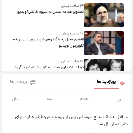
۱۴ ساعت پیش
تصاویر عمامه بستن به شیوه خاتمی/ویدیو
۱۶ ساعت پیش
افشای محل پناهگاه‌ رهبر شهید روی آنتن زنده
تلویزیون/ویدیو
۱۷ ساعت پیش
ثریا اسفندیاری بعد از طلاق و در دیدار با گروه
بیتلز
پربازدید ها
پربحث ها
۱۷ ساعت پیش
ادعای جنجالی درباره اینفانتینو؛ اتهام پرداخت
روز
هفته
ماه
سال
پول به معشوقه با درآمد یوفا
قتل هولناک مداح سرشناس پس از ربوده شدن؛ فیلم جنایت برای
۱۷ ساعت پیش
هشدار درباره کمبود یک ماده معدنی؛ خطر
خانواده ارسال شد
آلزایمر و زوال عقل افزایش می‌یابد؟