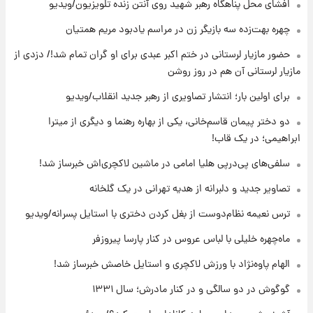
افشای محل پناهگاه‌ رهبر شهید روی آنتن زنده تلویزیون/ویدیو
۱۷ ساعت پیش
چهره بهت‌زده سه بازیگر زن در مراسم یادبود مریم همتیان
انتقاد تند پیمان طالبی از مسئولان استقلال در
حضور مازیار لرستانی در ختم اکبر عبدی برای او گران تمام شد!/ دزدی از
پی رفتن رامین رضاییان+ عکس
مازیار لرستانی آن هم در روز روشن
۱۸ ساعت پیش
برای اولین بار؛ انتشار تصاویری از رهبر جدید انقلاب/ویدیو
قیمت گوشت گوساله و گوسفند امروز شنبه ۱۷
مرداد ۱۴۰۵ +جدول
دو دختر پیمان قاسم‌خانی، یکی از بهاره رهنما و دیگری از میترا
ابراهیمی؛ در یک قاب!
۱۸ ساعت پیش
سلفی‌های پی‌درپی هلیا امامی در ماشین لاکچری‌اش خبرساز شد!
با قدرتمندترین و بادوام ترین تانک جهان آشنا
شوید+ فیلم
تصاویر جدید و دلبرانه از هدیه تهرانی در یک گلخانه
ترس نعیمه نظام‌دوست از بغل کردن دختری با استایل پسرانه/ویدیو
۱۹ ساعت پیش
قیمت طلا ۱۸عیار امروز شنبه ۱۷ مرداد ۱۴۰۵
ماه‌چهره خلیلی با لباس عروس در کنار پارسا پیروزفر
+جدول
الهام پاوه‌نژاد با ورزش لاکچری و استایل خاصش خبرساز شد!
گوگوش در دو سالگی و در کنار مادرش؛ سال ۱۳۳۱