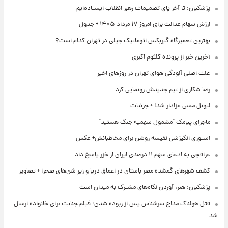
پزشکیان: تا آخر پای تصمیمات رهبر انقلاب ایستاده‌ایم
ارزش سهام عدالت برای امروز ۱۷ مرداد ۱۴۰۵ + جدول
بهترین تعمیرگاه گیربکس اتوماتیک جیلی در تهران کدام است؟
آخرین خبر از پرونده کلثوم اکبری
علت اصلی آلودگی هوای تهران در روزهای اخیر
رضا شکاری از تیم جدیدش رونمایی کرد
لیونل مسی عزادار شد! + جزئیات
ماجرای پیامک "مشمول سهمیه جنگ هستید"
استوری انگیزشی نفیسه روشن برای مخاطبانش+ عکس
عراقچی به ادعای سهم ۱۱ درصدی ایران از خزر پاسخ داد
کشف شهرهای گمشده مصر باستان در اعماق دریا و زیر شن‌های صحرا + تصاویر
پزشکیان: هنر، آوردن نگاه‌های مشترک به میدان است
قتل هولناک مداح سرشناس پس از ربوده شدن؛ فیلم جنایت برای خانواده ارسال
شد