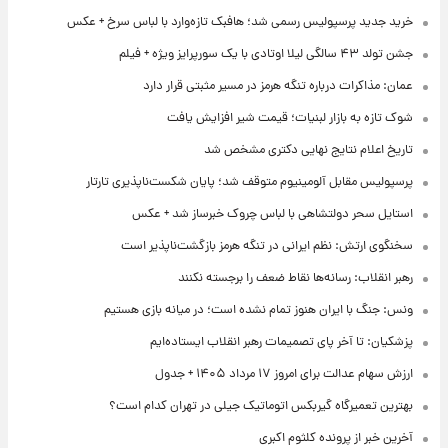
خرید جدید پرسپولیس رسمی شد؛ هافبک تازه‌وارد با لباس سرخ + عکس
جشن تولد ۴۳ سالگی لیلا اوتادی با یک سورپرایز ویژه + فیلم
عمان: مذاکرات درباره تنگه هرمز در مسیر مثبتی قرار دارد
شوک تازه به بازار لبنیات؛ قیمت شیر افزایش یافت
تاریخ اعلام نتایج نهایی دکتری مشخص شد
پرسپولیس مقابل آلومینیوم متوقف شد؛ پایان شکست‌ناپذیری تارتار
استایل سحر دولتشاهی با لباس چروک خبرساز شد + عکس
سخنگوی ارتش: نظم ایرانی در تنگه هرمز بازگشت‌ناپذیر است
رهبر انقلاب: رسانه‌ها نقاط ضعف را برجسته نکنند
ونس: جنگ با ایران هنوز تمام نشده است؛ در میانه بازی هستیم
پزشکیان: تا آخر پای تصمیمات رهبر انقلاب ایستاده‌ایم
ارزش سهام عدالت برای امروز ۱۷ مرداد ۱۴۰۵ + جدول
بهترین تعمیرگاه گیربکس اتوماتیک جیلی در تهران کدام است؟
آخرین خبر از پرونده کلثوم اکبری