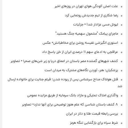
علت اصلی آلودگی هوای تهران در روزهای اخیر
رضا شکاری از تیم جدیدش رونمایی کرد
لیونل مسی عزادار شد! + جزئیات
ماجرای پیامک "مشمول سهمیه جنگ هستید"
استوری انگیزشی نفیسه روشن برای مخاطبانش+ عکس
عراقچی به ادعای سهم ۱۱ درصدی ایران از خزر پاسخ داد
کشف شهرهای گمشده مصر باستان در اعماق دریا و زیر شن‌های صحرا + تصاویر
پزشکیان: هنر، آوردن نگاه‌های مشترک به میدان است
قتل هولناک مداح سرشناس پس از ربوده شدن؛ فیلم جنایت برای خانواده ارسال
شد
واگذاری املاک تملیکی و مازاد بانک سرمایه از طریق مزایده عمومی
۸ کشف باستان شناسی که علم هنوز توضیحی برای آنها ندارد+ تصاویر
بررسی رابطه قیمت طلا و دلار در ایران
شرط سپاه برای بازگشایی تنگه هرمز