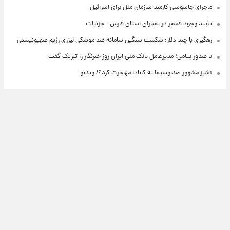
ماجرای جاسوسی کارمند سازمان ملل برای اسرائیل
تأیید وجود فسفر در بمباران استان فارس + جزئیات
رهگیری با چند دلار؛ شکست سنگین سامانه ضد موشکی لیزری رژیم صهیونیستی
با صدور پیامی؛ مدیرعامل بانک ملی ایران روز خبرنگار را تبریک گفت
آشپز مشهور صداوسیما به کانادا مهاجرت کرد؟/ ویدئو