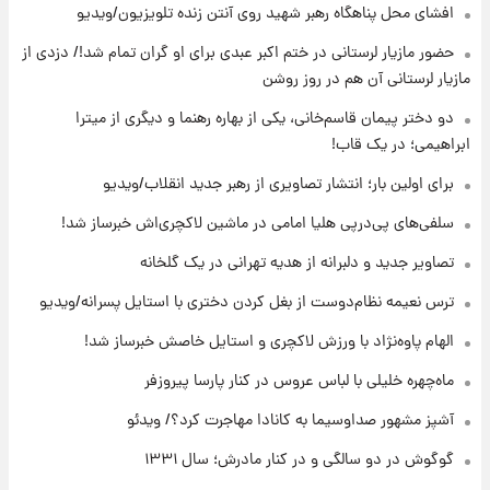
افشای محل پناهگاه‌ رهبر شهید روی آنتن زنده تلویزیون/ویدیو
۱۹ ساعت پیش
حضور مازیار لرستانی در ختم اکبر عبدی برای او گران تمام شد!/ دزدی از
تصاویر عمامه بستن به شیوه خاتمی/ویدیو
مازیار لرستانی آن هم در روز روشن
دو دختر پیمان قاسم‌خانی، یکی از بهاره رهنما و دیگری از میترا
ابراهیمی؛ در یک قاب!
۲۱ ساعت پیش
افشای محل پناهگاه‌ رهبر شهید روی آنتن زنده
برای اولین بار؛ انتشار تصاویری از رهبر جدید انقلاب/ویدیو
تلویزیون/ویدیو
سلفی‌های پی‌درپی هلیا امامی در ماشین لاکچری‌اش خبرساز شد!
۲۲ ساعت پیش
تصاویر جدید و دلبرانه از هدیه تهرانی در یک گلخانه
ثریا اسفندیاری بعد از طلاق و در دیدار با گروه
بیتلز
ترس نعیمه نظام‌دوست از بغل کردن دختری با استایل پسرانه/ویدیو
الهام پاوه‌نژاد با ورزش لاکچری و استایل خاصش خبرساز شد!
۲۲ ساعت پیش
ادعای جنجالی درباره اینفانتینو؛ اتهام پرداخت
ماه‌چهره خلیلی با لباس عروس در کنار پارسا پیروزفر
پول به معشوقه با درآمد یوفا
آشپز مشهور صداوسیما به کانادا مهاجرت کرد؟/ ویدئو
گوگوش در دو سالگی و در کنار مادرش؛ سال ۱۳۳۱