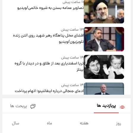
۱۱ ساعت پیش
تصاویر عمامه بستن به شیوه خاتمی/ویدیو
۱۳ ساعت پیش
افشای محل پناهگاه‌ رهبر شهید روی آنتن زنده
تلویزیون/ویدیو
۱۴ ساعت پیش
ثریا اسفندیاری بعد از طلاق و در دیدار با گروه
بیتلز
۱۴ ساعت پیش
ادعای جنجالی درباره اینفانتینو؛ اتهام پرداخت
پول به معشوقه با درآمد یوفا
پربازدید ها
پربحث ها
۱۴ ساعت پیش
هشدار درباره کمبود یک ماده معدنی؛ خطر
روز
هفته
ماه
سال
آلزایمر و زوال عقل افزایش می‌یابد؟