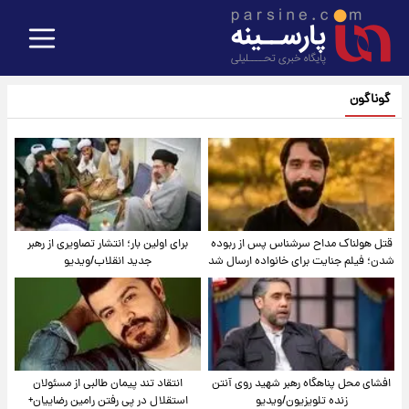
گوناگون
قتل هولناک مداح سرشناس پس از ربوده
برای اولین بار؛ انتشار تصاویری از رهبر
شدن؛ فیلم جنایت برای خانواده ارسال شد
جدید انقلاب/ویدیو
افشای محل پناهگاه‌ رهبر شهید روی آنتن
انتقاد تند پیمان طالبی از مسئولان
زنده تلویزیون/ویدیو
استقلال در پی رفتن رامین رضاییان+