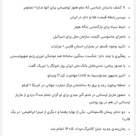
۸ کشف باستان شناسی که علم هنوز توضیحی برای آنها ندارد+ تصاویر
بررسی رابطه قیمت طلا و دلار در ایران
شرط سپاه برای بازگشایی تنگه هرمز
ماجرای جاسوسی کارمند سازمان ملل برای اسرائیل
تأیید وجود فسفر در بمباران استان فارس + جزئیات
رهگیری با چند دلار؛ شکست سنگین سامانه ضد موشکی لیزری رژیم صهیونیستی
با صدور پیامی؛ مدیرعامل بانک ملی ایران روز خبرنگار را تبریک گفت
آشپز مشهور صداوسیما به کانادا مهاجرت کرد؟/ ویدئو
لحظه برخورد رعد و برق به ساختمان مرکز تجارت جهانی در آمریکا + فیلم
حضور مازیار لرستانی در ختم اکبر عبدی برای او گران تمام شد!/ دزدی از مازیار
لرستانی آن هم در روز روشن
دو دختر پیمان قاسم‌خانی، یکی از بهاره رهنما و دیگری از میترا ابراهیمی؛ در یک
قاب!
زمان‌بندی جدید شارژ کالابرگ مرداد ۱۴۰۵ اعلام شد