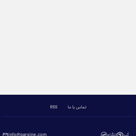
تماس با ما
RSS
info@parsine.com
گپ
تلگرام