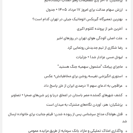
پزشکیان: تا آخر پای تصمیمات رهبر انقلاب ایستاده‌ایم
ارزش سهام عدالت برای امروز ۱۷ مرداد ۱۴۰۵ + جدول
بهترین تعمیرگاه گیربکس اتوماتیک جیلی در تهران کدام است؟
آخرین خبر از پرونده کلثوم اکبری
علت اصلی آلودگی هوای تهران در روزهای اخیر
رضا شکاری از تیم جدیدش رونمایی کرد
لیونل مسی عزادار شد! + جزئیات
ماجرای پیامک "مشمول سهمیه جنگ هستید"
استوری انگیزشی نفیسه روشن برای مخاطبانش+ عکس
عراقچی به ادعای سهم ۱۱ درصدی ایران از خزر پاسخ داد
کشف شهرهای گمشده مصر باستان در اعماق دریا و زیر شن‌های صحرا + تصاویر
پزشکیان: هنر، آوردن نگاه‌های مشترک به میدان است
قتل هولناک مداح سرشناس پس از ربوده شدن؛ فیلم جنایت برای خانواده ارسال
شد
واگذاری املاک تملیکی و مازاد بانک سرمایه از طریق مزایده عمومی