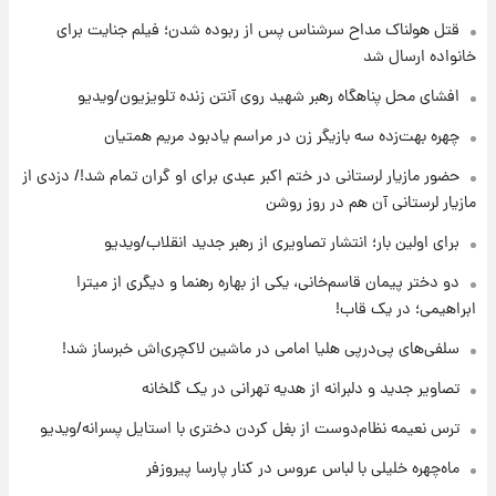
قتل هولناک مداح سرشناس پس از ربوده شدن؛ فیلم جنایت برای
۱۴ ساعت پیش
انتقاد تند پیمان طالبی از مسئولان استقلال در
خانواده ارسال شد
پی رفتن رامین رضاییان+ عکس
افشای محل پناهگاه‌ رهبر شهید روی آنتن زنده تلویزیون/ویدیو
۱۵ ساعت پیش
چهره بهت‌زده سه بازیگر زن در مراسم یادبود مریم همتیان
قیمت گوشت گوساله و گوسفند امروز شنبه ۱۷
حضور مازیار لرستانی در ختم اکبر عبدی برای او گران تمام شد!/ دزدی از
مرداد ۱۴۰۵ +جدول
مازیار لرستانی آن هم در روز روشن
۱۵ ساعت پیش
برای اولین بار؛ انتشار تصاویری از رهبر جدید انقلاب/ویدیو
با قدرتمندترین و بادوام ترین تانک جهان آشنا
شوید+ فیلم
دو دختر پیمان قاسم‌خانی، یکی از بهاره رهنما و دیگری از میترا
ابراهیمی؛ در یک قاب!
۱۶ ساعت پیش
سلفی‌های پی‌درپی هلیا امامی در ماشین لاکچری‌اش خبرساز شد!
قیمت طلا ۱۸عیار امروز شنبه ۱۷ مرداد ۱۴۰۵
+جدول
تصاویر جدید و دلبرانه از هدیه تهرانی در یک گلخانه
ترس نعیمه نظام‌دوست از بغل کردن دختری با استایل پسرانه/ویدیو
۱۶ ساعت پیش
قیمت محصولات ایران‌خودرو و سایپا امروز شنبه
ماه‌چهره خلیلی با لباس عروس در کنار پارسا پیروزفر
۱۷ مرداد ۱۴۰۵