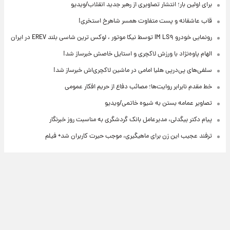
برای اولین بار؛ انتشار تصاویری از رهبر جدید انقلاب/ویدیو
قاب عاشقانه و پست متفاوت همسر شاهرخ استخری!
رونمایی خودرو IM LS۹ توسط نیکا موتور ، لوکس ترین شاسی بلند EREV در ایران
الهام پاوه‌نژاد با ورزش لاکچری و استایل خاصش خبرساز شد!
سلفی‌های پی‌درپی هلیا امامی در ماشین لاکچری‌اش خبرساز شد!
خط مقدم نابرابر روایت‌ها؛ مصائب دفاع از حریم افکار عمومی
تصاویر عمامه بستن به شیوه خاتمی/ویدیو
پیام دکتر بیگدلی، مدیرعامل بانک گردشگری به مناسبت روز خبرنگار
ترفند عجیب این زن برای ماهیگیری، موجب حیرت کاربران شد+ فیلم