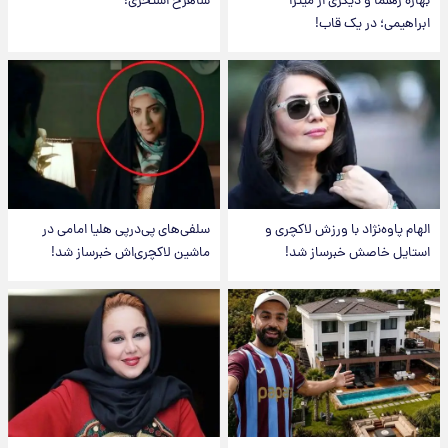
بهاره رهنما و دیگری از میترا
شاهرخ استخری!
ابراهیمی؛ در یک قاب!
الهام پاوه‌نژاد با ورزش لاکچری و
سلفی‌های پی‌درپی هلیا امامی در
استایل خاصش خبرساز شد!
ماشین لاکچری‌اش خبرساز شد!