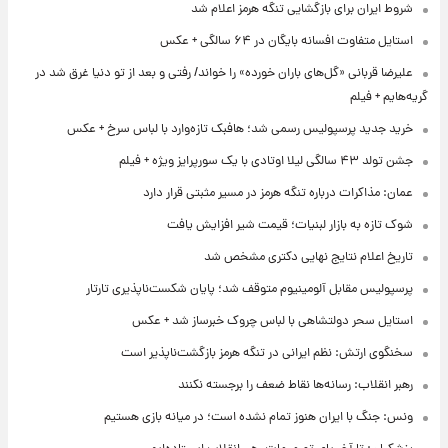
شروط ایران برای بازگشایی تنگه هرمز اعلام شد
استایل متفاوت افسانه بایگان در ۶۴ سالگی + عکس
علیرضا قربانی «گل‌های باران خورده» را خواند/ رفتی و بعد از تو دنیا غرق شد در
گریه‌هایم + فیلم
خرید جدید پرسپولیس رسمی شد؛ هافبک تازه‌وارد با لباس سرخ + عکس
جشن تولد ۴۳ سالگی لیلا اوتادی با یک سورپرایز ویژه + فیلم
عمان: مذاکرات درباره تنگه هرمز در مسیر مثبتی قرار دارد
شوک تازه به بازار لبنیات؛ قیمت شیر افزایش یافت
تاریخ اعلام نتایج نهایی دکتری مشخص شد
پرسپولیس مقابل آلومینیوم متوقف شد؛ پایان شکست‌ناپذیری تارتار
استایل سحر دولتشاهی با لباس چروک خبرساز شد + عکس
سخنگوی ارتش: نظم ایرانی در تنگه هرمز بازگشت‌ناپذیر است
رهبر انقلاب: رسانه‌ها نقاط ضعف را برجسته نکنند
ونس: جنگ با ایران هنوز تمام نشده است؛ در میانه بازی هستیم