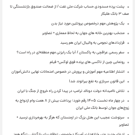
پشت پرده‌ مسدودی حساب شرکت ملی نفت / از ضمانت صندوق بازنشستگی تا
صف ۳ بانک طلبکار
یک پژوهش مهم درخصوص پروتئین مورد نیاز بدن
منتخب بهترین خانه های جهان به لحاظ معماری + تصاویر
قراردادهای نجومی به والیبال ایران هم رسید
سفر رسمی عراقچی به پاکستان / آیا یک رایزنی مهم منطقه‌ای در راه است؟
رونمایی چین از تاکسی های پرنده فوق لوکس+ فیلم
انتشار اطلاعیه مهم آموزش و پرورش در خصوص امتحانات نهایی دانش‌آموزان
این قانون سربازی به نفع بیرانوند شد!
تلاش ناامیدانه‌ دولت دونالد ترامپ در پیدا کردن راه خروج از جنگ با ایران
در چهار ماه نخست ۱۴۰۵ رقم خورد؛ پرداخت بیش از ۸ همت وام ازدواج به
زوج‌های جوان توسط بانک ملی ایران
سرنوشت عجیب این هتل بزرگ در ارمنستان که هرگز به بهره‌برداری نرسید +
تصاویر
ادعای جدید وزیر خزانه‌داری آمریکا درخصوص توافق برای بازگشایی تنگه هرمز