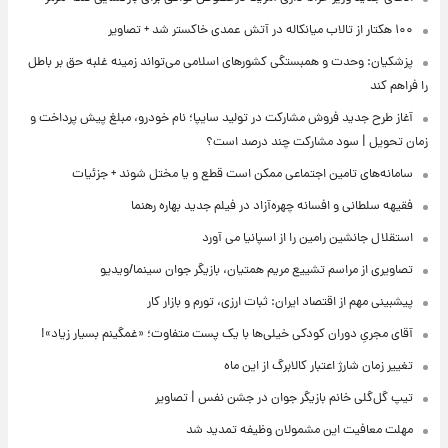
۱۰۰ هکتار از تالاب میانکاله در آتش عمدی خاکستر شد + تصاویر
پزشکیان: وحدت و همبستگی کشورهای اسلامی می‌تواند زمینه غلبه حق بر باطل
را فراهم کند
آغاز طرح جدید فروش مشارکت در تولید سایپا؛ نام خودرو، مبلغ پیش پرداخت و
زمان تحویل | سود مشارکت چند درصد است؟
سامانه‌های تامین اجتماعی ممکن است قطع و یا مختل شوند + جزئیات
فقیهه سلطانی و افسانه چهره‌آزاد در فیلم جدید بهاره رهنما
استقلال جانشین رامین را از اسپانیا می آورد
تصاویری از مراسم تشییع مریم همتیان، بازیگر جوان سینما/ویدیو
پیشبینی مهم از اقتصاد ایران: ثبات ارزی، تورم و بازار کار
آقای مجریِ دوران کودکی خیلی‌ها با یک پست متفاوت؛ «غمگینم بسیار زیاد»!
تغییر زمان شارژ اعتبار کالابرگ از این ماه
تیپ گل‌گلی خانم بازیگر جوان در جشن نفس | تصاویر
مهلت معافیت این مشمولان وظیفه تمدید شد