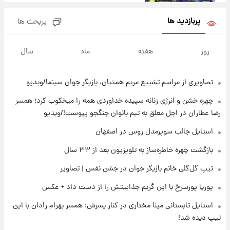
عکس / خداحافظی صمیمانه آبی ها با رامین!
پربازدید ها
پربحث ها
۲۱ ساعت پیش
آتش اختلاف در اینستاگرام؛ تمجید از حردانی به
روز
هفته
ماه
سال
مذاق رضاییان خوش نیامد+عکس
تصاویری از مراسم تشییع مریم همتیان، بازیگر جوان سینما/ویدیو
۲۱ ساعت پیش
پروین اعتصامی در دوران نوجوانی؛ اواخر دهه
چهره خشن و انرژی زنانه سپیده خداوردی همه را میخکوب کرد؛ همسر
۱۲۹۰ شمسی
رضا عطاران در اجل معلق به تیم بانوان جنگجو پیوست!/ویدیو
۲۱ ساعت پیش
استایل جالب سوپرمدل روس در اصفهان
قدرت‌نمایی نظامی چین؛ بمب‌افکن حامل موشک
بازگشت چهره خاطره‌ساز به تلویزیون بعد از ۳۳ سال
هسته‌ای در آسمان ظاهر شد
تیپ گل‌گلی خانم بازیگر جوان در جشن نفس | تصاویر
۲۲ ساعت پیش
پوریا پورسرخ با این گریم جذابیتش را از دست داد + عکس
رونالدو از گنجینه خودروهای لوکسش رونمایی
کرد
استایل تابستانی مینا مختاری در کنار پسرش؛ همسر بهرام رادان با این
تیپ دیده شد!
۱ روز پیش