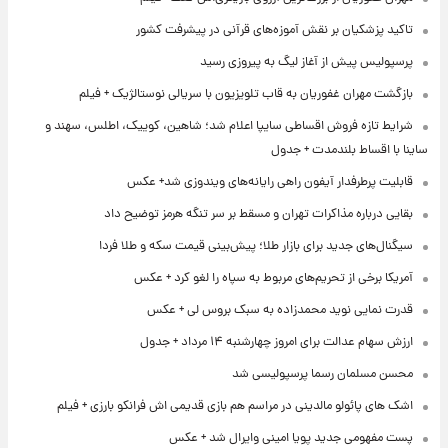
تاکید پزشکیان بر نقش آموزه‌های قرآنی در پیشرفت کشور
پرسپولیس پیش از آغاز لیگ به پیروزی رسید
بازگشت مهران غفوریان به قاب تلویزیون با سریالی نوستالژیک + فیلم
شرایط تازه فروش اقساطی سایپا اعلام شد؛ شاهین، کوییک، اطلس، سهند و
ساینا با اقساط بلندمدت + جدول
قابلیت پرطرفدار آیفون راهی رایانه‌های ویندوزی شد+ عکس
بقایی درباره مذاکرات تهران و مسقط بر سر تنگه هرمز توضیح داد
سیگنال‌های جدید برای بازار طلا؛ پیش‌بینی قیمت سکه و طلا فردا
آمریکا برخی از تحریم‌های مربوط به سپاه را لغو کرد + عکس
قدرت نمایی نوید محمدزاده به سبک بروس لی + عکس
ارزش سهام عدالت برای امروز چهارشنبه ۱۴ مرداد + جدول
محسن مسلمان رسما پرسپولیسی شد
اشک های پائولو مالدینی در مراسم هم بازی قدیمی اش فرانکو بارزی + فیلم
پست مفهومی جدید پویا امینی وایرال شد + عکس