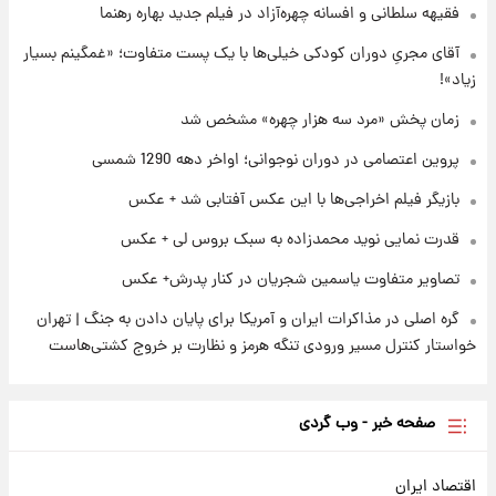
فقیهه سلطانی و افسانه چهره‌آزاد در فیلم جدید بهاره رهنما
قیمت دلار در بازار آزاد امروز چهارشنبه ۱۴ مرداد
۱۴۰۵/ نرخ‌ها ثابت ماند؟ +جدول
آقای مجریِ دوران کودکی خیلی‌ها با یک پست متفاوت؛ «غمگینم بسیار
زیاد»!
۱ روز پیش
علی مطهری: اجرای کامل تفاهم‌نامه اسلام‌آباد،
زمان پخش «مرد سه هزار چهره» مشخص شد
پیروزی بزرگ‌تری برای ایران است
پروین اعتصامی در دوران نوجوانی؛ اواخر دهه 1290 شمسی
بازیگر فیلم اخراجی‌ها با این عکس آفتابی شد + عکس
قدرت نمایی نوید محمدزاده به سبک بروس لی + عکس
تصاویر متفاوت یاسمین شجریان در کنار پدرش+ عکس
گره اصلی در مذاکرات ایران و آمریکا برای پایان دادن به جنگ | تهران
خواستار کنترل مسیر ورودی تنگه هرمز و نظارت بر خروج کشتی‌هاست
صفحه خبر - وب گردی
اقتصاد ایران