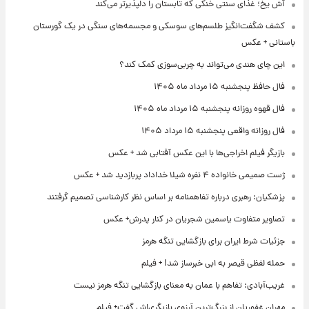
آش یخ؛ غذای سنتی خنکی که تابستان را دلپذیرتر می‌کند
کشف شگفت‌انگیز طلسم‌های سوسکی و مجسمه‌های سنگی در یک گورستان
باستانی + عکس
این چای هندی می‌تواند به چربی‌سوزی کمک کند؟
فال حافظ پنجشنبه ۱۵ مرداد ماه ۱۴۰۵
فال قهوه روزانه پنجشنبه ۱۵ مرداد ماه ۱۴۰۵
فال روزانه واقعی پنجشنبه ۱۵ مرداد ۱۴۰۵
بازیگر فیلم اخراجی‌ها با این عکس آفتابی شد + عکس
ژست صمیمی خانواده ۴ نفره شیلا خداداد پربازدید شد + عکس
پزشکیان: رهبری درباره تفاهمنامه بر اساس نظر کارشناسی تصمیم گرفتند
تصاویر متفاوت یاسمین شجریان در کنار پدرش+ عکس
جزئیات شرط ایران برای بازگشایی تنگه هرمز
حمله لفظی قیصر به ابی خبرساز شد! + فیلم
غریب‌آبادی: تفاهم با عمان به معنای بازگشایی تنگه هرمز نیست
مهران غفوریان از بزرگ‌ترین آرزوی بازیگری‌اش گفت+ فیلم