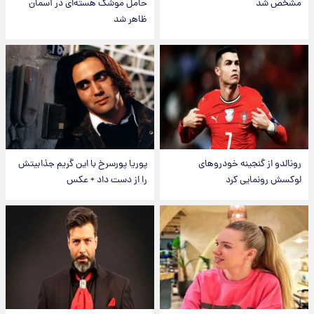
مشخص شد
حامل موشک هسته‌ای در آسمان
ظاهر شد
رونالدو از گنجینه خودروهای
پوریا پورسرخ با این گریم جذابیتش
لوکسش رونمایی کرد
را از دست داد + عکس