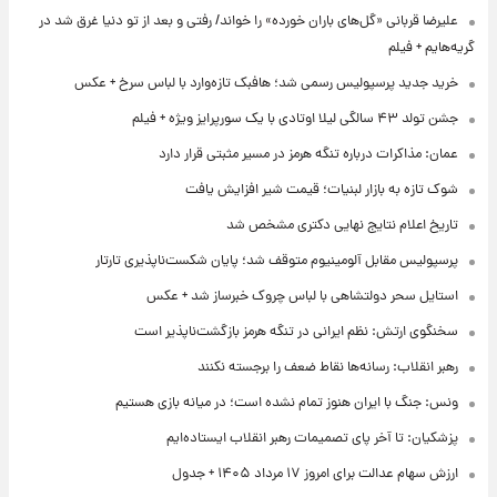
علیرضا قربانی «گل‌های باران خورده» را خواند/ رفتی و بعد از تو دنیا غرق شد در
گریه‌هایم + فیلم
خرید جدید پرسپولیس رسمی شد؛ هافبک تازه‌وارد با لباس سرخ + عکس
جشن تولد ۴۳ سالگی لیلا اوتادی با یک سورپرایز ویژه + فیلم
عمان: مذاکرات درباره تنگه هرمز در مسیر مثبتی قرار دارد
شوک تازه به بازار لبنیات؛ قیمت شیر افزایش یافت
تاریخ اعلام نتایج نهایی دکتری مشخص شد
پرسپولیس مقابل آلومینیوم متوقف شد؛ پایان شکست‌ناپذیری تارتار
استایل سحر دولتشاهی با لباس چروک خبرساز شد + عکس
سخنگوی ارتش: نظم ایرانی در تنگه هرمز بازگشت‌ناپذیر است
رهبر انقلاب: رسانه‌ها نقاط ضعف را برجسته نکنند
ونس: جنگ با ایران هنوز تمام نشده است؛ در میانه بازی هستیم
پزشکیان: تا آخر پای تصمیمات رهبر انقلاب ایستاده‌ایم
ارزش سهام عدالت برای امروز ۱۷ مرداد ۱۴۰۵ + جدول