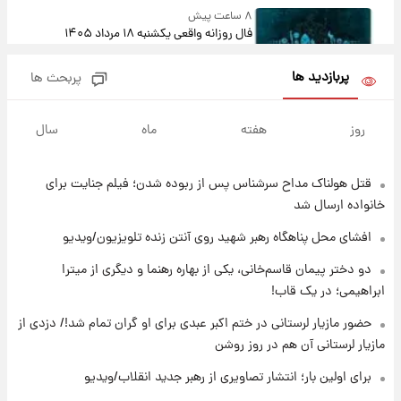
۸ ساعت پیش
فال روزانه واقعی یکشنبه ۱۸ مرداد ۱۴۰۵
پربازدید ها
پربحث ها
۱۵ ساعت پیش
ارزش سهام عدالت برای امروز ۱۷ مرداد ۱۴۰۵ +
روز
هفته
ماه
سال
جدول
قتل هولناک مداح سرشناس پس از ربوده شدن؛ فیلم جنایت برای
۱۶ ساعت پیش
لیونل مسی عزادار شد! + جزئیات
خانواده ارسال شد
افشای محل پناهگاه‌ رهبر شهید روی آنتن زنده تلویزیون/ویدیو
۱۹ ساعت پیش
دو دختر پیمان قاسم‌خانی، یکی از بهاره رهنما و دیگری از میترا
لحظه برخورد رعد و برق به ساختمان مرکز تجارت
ابراهیمی؛ در یک قاب!
جهانی در آمریکا + فیلم
حضور مازیار لرستانی در ختم اکبر عبدی برای او گران تمام شد!/ دزدی از
مازیار لرستانی آن هم در روز روشن
۱۹ ساعت پیش
برای اولین بار؛ انتشار تصاویری از رهبر جدید
برای اولین بار؛ انتشار تصاویری از رهبر جدید انقلاب/ویدیو
انقلاب/ویدیو