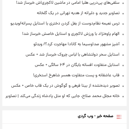
سلفی‌های پی‌درپی هلیا امامی در ماشین لاکچری‌اش خبرساز شد!
۲۰ ساعت پیش
تصاویر جدید و دلبرانه از هدیه تهرانی در یک گلخانه
تصاویر عمامه بستن به شیوه خاتمی/ویدیو
ترس نعیمه نظام‌دوست از بغل کردن دختری با استایل پسرانه/ویدیو
الهام پاوه‌نژاد با ورزش لاکچری و استایل خاصش خبرساز شد!
۲۲ ساعت پیش
افشای محل پناهگاه‌ رهبر شهید روی آنتن زنده
آشپز مشهور صداوسیما به کانادا مهاجرت کرد؟/ ویدئو
تلویزیون/ویدیو
استایل سحر دولتشاهی با لباس چروک خبرساز شد + عکس
استایل متفاوت افسانه بایگان در ۶۴ سالگی + عکس
قاب عاشقانه و پست متفاوت همسر شاهرخ استخری!
تصویر دیده‌نشده از بیتا فرهی و گوگوش در یک قاب خاص + عکس
خانه مجلل محمد صلاح، جایی که او مثل پادشاه زندگی می‌کند | تصاویر
صفحه خبر - وب گردی