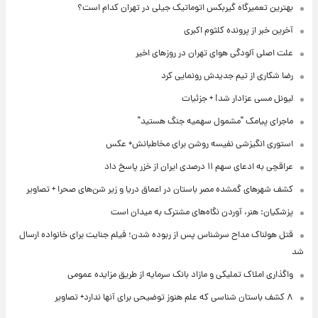
بهترین تعمیرگاه گیربکس اتوماتیک جیلی در تهران کدام است؟
آخرین خبر از پرونده کلثوم اکبری
علت اصلی آلودگی هوای تهران در روزهای اخیر
رضا شکاری از تیم جدیدش رونمایی کرد
لیونل مسی عزادار شد! + جزئیات
ماجرای پیامک "مشمول سهمیه جنگ هستید"
استوری انگیزشی نفیسه روشن برای مخاطبانش+ عکس
عراقچی به ادعای سهم ۱۱ درصدی ایران از خزر پاسخ داد
کشف شهرهای گمشده مصر باستان در اعماق دریا و زیر شن‌های صحرا + تصاویر
پزشکیان: هنر، آوردن نگاه‌های مشترک به میدان است
قتل هولناک مداح سرشناس پس از ربوده شدن؛ فیلم جنایت برای خانواده ارسال
شد
واگذاری املاک تملیکی و مازاد بانک سرمایه از طریق مزایده عمومی
۸ کشف باستان شناسی که علم هنوز توضیحی برای آنها ندارد+ تصاویر