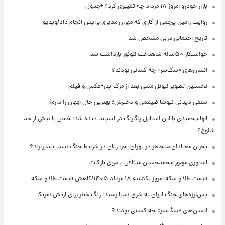
بازار خودرو امروز ۱۸ مرداد چه تغییری کرد؟ +جدول
روایت رامین پرچمی از کاری که مهران مدیری برایش انجام داد/ویدیو
تاریخ احتمالی دربی مشخص شد
خواستگار ۵۰ساله شاهدخت لئونور بازداشت شد
انسان‌های «سگ‌سر» چه کسانی بودند؟
نخستین تصویر لیونل مسی بعد از مرگ پدر+عکس و فیلم
سلفی دیدنی نیوشا ضیغمی و دخترش؛ بهترین حال جهان را دارم!
الهام حمیدی با این استایل رنگارنگ در اسپانیا دیده شد؛ خاص یا بیش از حد
شلوغ؟
بحران معتادان متجاهر در تهران؛ چرا زنان در شرایط جنگ آسیب‌پذیرترند؟
استوری مرموز محمدحسین میثاقی با موی بازکات
قیمت طلا و سکه امروز یکشنبه ۱۸ مرداد ۱۴۰۵/کاهش قیمت طلا و سکه
پس‌لرزه‌های جنگ ایران به شرق آسیا رسید؛ زنگ خطر برای ارتش آمریکا
انسان‌های «سگ‌سر» چه کسانی بودند؟