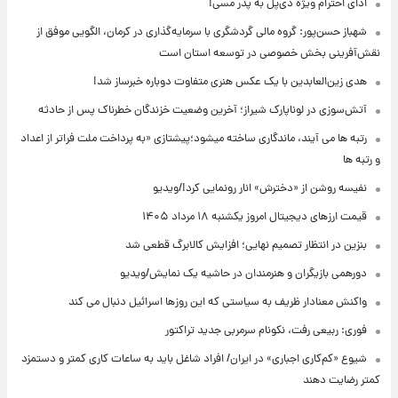
ادای احترام ویژه دی‌پل به پدر مسی!
شهباز حسن‌پور: گروه مالی گردشگری با سرمایه‌گذاری در کرمان، الگویی موفق از
نقش‌آفرینی بخش خصوصی در توسعه استان است
هدی زین‌العابدین با یک عکس هنری متفاوت دوباره خبرساز شد!
آتش‌سوزی در لوناپارک شیراز؛ آخرین وضعیت خزندگان خطرناک پس از حادثه
رتبه ها می آیند، ماندگاری ساخته میشود؛پیشتازی «به پرداخت ملت فراتر از اعداد
و رتبه ها
نفیسه روشن از «دخترش» انار رونمایی کرد!/ویدیو
قیمت ارزهای دیجیتال امروز یکشنبه ۱۸ مرداد ۱۴۰۵
بنزین در انتظار تصمیم نهایی؛ افزایش کالابرگ قطعی شد
دورهمی بازیگران و هنرمندان در حاشیه یک نمایش/ویدیو
واکنش معنادار ظریف به سیاستی که این روزها اسرائیل دنبال می کند
فوری: ربیعی رفت، نکونام سرمربی جدید تراکتور
شیوع «کم‌کاری اجباری» در ایران/ افراد شاغل باید به ساعات کاری کمتر و دستمزد
کمتر رضایت دهند