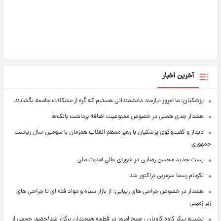
آخرین اخبار
پزشکیان: ما امروز نیازمند دانشمندانی هستیم که گره از مشکلات جامعه بگشایند
هشدار جدی همتی در خصوص ممنوعیت اضافه ‌برداشت بانک‌ها
دیدار و گفت‌وگوی پزشکیان با رهبر معظم انقلاب همزمان با سومین سال ریاست
جمهوری
پست جدید محسن رضایی در شورای عالی امنیت ملی
نکونام رسما سرمربی تراکتور شد
هشدار در خصوص جراحی های زیبایی: از بازار سیاه و مواد فله ای تا جراحی های
زیر زمینی
تشییع پیکر کاوه کاویان ، صبح امروز در قطعه هنرمندان برگزار شد/حضور جمعی از