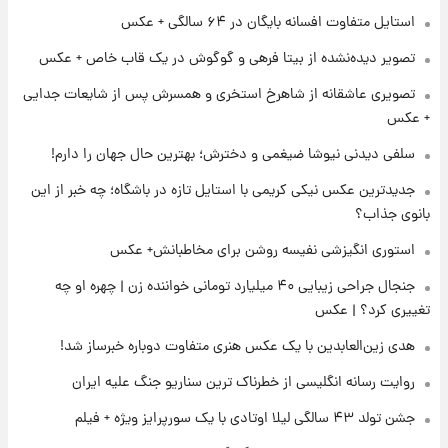
۲۱ ساعت پیش
استایل متفاوت افسانه بایگان در ۶۴ سالگی + عکس
ارزش سهام عدالت برای امروز ۱۷ مرداد ۱۴۰۵ +
تصویر دیده‌نشده از بیتا فرهی و گوگوش در یک قاب خاص + عکس
جدول
تصویری عاشقانه از شاهرخ استخری و همسرش پس از شایعات جدایی
۲۲ ساعت پیش
+ عکس
لیونل مسی عزادار شد! + جزئیات
سلفی دیدنی نیوشا ضیغمی و دخترش؛ بهترین حال جهان را دارم!
جدیدترین عکس نیکی کریمی با استایل تازه در باشگاه؛ چه خبر از این
۱ روز پیش
بانوی جذاب؟
لحظه برخورد رعد و برق به ساختمان مرکز تجارت
جهانی در آمریکا + فیلم
استوری انگیزشی نفیسه روشن برای مخاطبانش+ عکس
جنجال جراحی زیبایی ۴۰ میلیارد تومانی خواننده زن | چهره او چه
۱ روز پیش
تغییری کرد؟ | عکس
برای اولین بار؛ انتشار تصاویری از رهبر جدید
انقلاب/ویدیو
هدی زین‌العابدین با یک عکس هنری متفاوت دوباره خبرساز شد!
روایت رسانه انگلیسی از خطرناک ترین سناریو جنگ علیه ایران
جشن تولد ۴۳ سالگی لیلا اوتادی با یک سورپرایز ویژه + فیلم