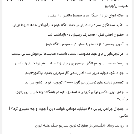
هنرمندان/ویدیو
خانه ارواح در دل جنگل های سرسبز مازندران + عکس
تاکید سخنگوی سپاه پاسداران بر حفظ تنگه هرمز تا پذیرفتن همه شروط ایران
مظنون اصلی قتل «حمیدرضا رجب‌زاده» بازداشت شد
آخرین وضعیت از تفاهم با عمان در خصوص تنگه هرمز
عراقچی:ایران پای عهد مقاومت ایستاده‌است؛ جنایت‌ها فراموش‌شدنی نیست
پست احساسی و غم انگیز سوسن پرور برای زنده یاد ماهچهره خلیلی+ عکس
جواد نکونام وارد تبریز شد؛ آغاز رسمی کار سرمربی جدید تراکتور+فیلم
تصمیم دولت برای نوسازی ناوگان؛ ۴۰۰۰ اتوبوس نو به کشور می‌آید
جدیدترین عکس نیکی کریمی با استایل تازه در باشگاه؛ چه خبر از این بانوی
جذاب؟
جنجال جراحی زیبایی ۴۰ میلیارد تومانی خواننده زن | چهره او چه تغییری کرد؟ |
عکس
روایت رسانه انگلیسی از خطرناک ترین سناریو جنگ علیه ایران