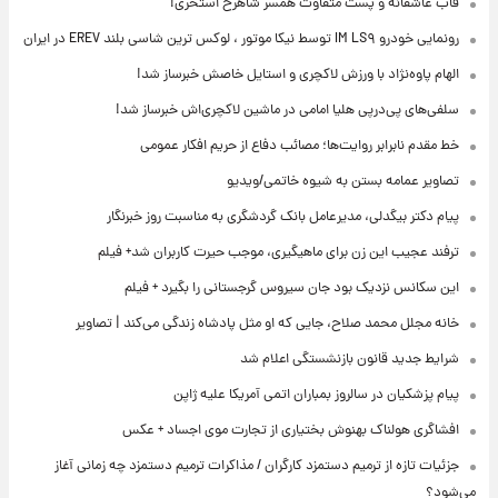
قاب عاشقانه و پست متفاوت همسر شاهرخ استخری!
رونمایی خودرو IM LS۹ توسط نیکا موتور ، لوکس ترین شاسی بلند EREV در ایران
الهام پاوه‌نژاد با ورزش لاکچری و استایل خاصش خبرساز شد!
سلفی‌های پی‌درپی هلیا امامی در ماشین لاکچری‌اش خبرساز شد!
خط مقدم نابرابر روایت‌ها؛ مصائب دفاع از حریم افکار عمومی
تصاویر عمامه بستن به شیوه خاتمی/ویدیو
پیام دکتر بیگدلی، مدیرعامل بانک گردشگری به مناسبت روز خبرنگار
ترفند عجیب این زن برای ماهیگیری، موجب حیرت کاربران شد+ فیلم
این سکانس نزدیک بود جان سیروس گرجستانی را بگیرد + فیلم
خانه مجلل محمد صلاح، جایی که او مثل پادشاه زندگی می‌کند | تصاویر
شرایط جدید قانون بازنشستگی اعلام شد
پیام پزشکیان در سالروز بمباران اتمی آمریکا علیه ژاپن
افشاگری هولناک بهنوش بختیاری از تجارت موی اجساد + عکس
جزئیات تازه از ترمیم دستمزد کارگران / مذاکرات ترمیم دستمزد چه زمانی آغاز
می‌شود؟