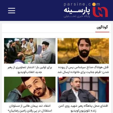
گوناگون
قتل هولناک مداح سرشناس پس از ربوده
برای اولین بار؛ انتشار تصاویری از رهبر
شدن؛ فیلم جنایت برای خانواده ارسال شد
جدید انقلاب/ویدیو
افشای محل پناهگاه‌ رهبر شهید روی آنتن
انتقاد تند پیمان طالبی از مسئولان
زنده تلویزیون/ویدیو
استقلال در پی رفتن رامین رضاییان+