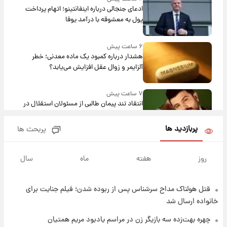
ادعای جنجالی درباره اینفانتینو؛ اتهام پرداخت
پول به معشوقه با درآمد یوفا
۶ ساعت پیش
هشدار درباره کمبود یک ماده معدنی؛ خطر
آلزایمر و زوال عقل افزایش می‌یابد؟
۷ ساعت پیش
انتقاد تند پیمان طالبی از مسئولان استقلال در
پی رفتن رامین رضاییان+ عکس
پربازدید ها
پربحث ها
۷ ساعت پیش
قیمت گوشت گوساله و گوسفند امروز شنبه ۱۷
روز
هفته
ماه
سال
مرداد ۱۴۰۵ +جدول
قتل هولناک مداح سرشناس پس از ربوده شدن؛ فیلم جنایت برای
۸ ساعت پیش
با قدرتمندترین و بادوام ترین تانک جهان آشنا
خانواده ارسال شد
شوید+ فیلم
چهره بهت‌زده سه بازیگر زن در مراسم یادبود مریم همتیان