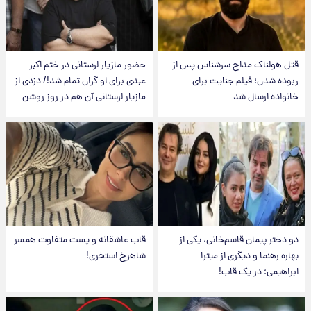
قتل هولناک مداح سرشناس پس از
حضور مازیار لرستانی در ختم اکبر
ربوده شدن؛ فیلم جنایت برای
عبدی برای او گران تمام شد!/ دزدی از
خانواده ارسال شد
مازیار لرستانی آن هم در روز روشن
دو دختر پیمان قاسم‌خانی، یکی از
قاب عاشقانه و پست متفاوت همسر
بهاره رهنما و دیگری از میترا
شاهرخ استخری!
ابراهیمی؛ در یک قاب!