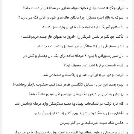
ایران چگونه دست بالای تجارت مواد غذایی در منطقه را از دست داد؟
شوک به بازار اجاره مسکن؛ چرا مالکان خانه‌های خود را خالی نگه می‌دارند؟
۱۱ سناتور آمریکا علیه ادامه جنگ با ایران وارد عمل شدند
تأکید جهانگیر بر نقش خبرنگاران؛ «امروز به عنوان خار چشم می‌درخشند»
لادن مستوفی در ۵۴ سالگی با این استایل متفاوت دیده شد!
نان سیر رستورانی با پنیر؛ ۶ مرحله ساده برای یک نان پف‌دار و کش‌دار
کدام قسمت مرغ را نباید زیاد مصرف کرد؟
قیمت جدید برنج ایرانی، هندی و پاکستانی مشخص شد
بهاره رهنما این بار با استایل انگلیسی ظاهر شد؛ تیپ متفاوت بازیگر پرحاشیه!
بهنوش بختیاری با دیدن عکس‌های عروسی اکبر عبدی دلتنگ شد!
گام تازه ترکیه در تسلیحات پهپادی؛ بمب سنگرشکن وارد مرحله آزمایش شد
افشای محل پناهگاه‌ رهبر شهید روی آنتن زنده تلویزیون/ویدیو
عکس شاد سپند امیرسلیمانی در کنار پسرش
ادعای جنجالی درباره اینفانتینو؛ اتهام پرداخت پول به معشوقه با درآمد یوفا