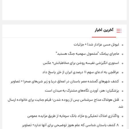
آخرین اخبار
لیونل مسی عزادار شد! + جزئیات
ماجرای پیامک "مشمول سهمیه جنگ هستید"
استوری انگیزشی نفیسه روشن برای مخاطبانش+ عکس
عراقچی به ادعای سهم ۱۱ درصدی ایران از خزر پاسخ داد
کشف شهرهای گمشده مصر باستان در اعماق دریا و زیر شن‌های صحرا + تصاویر
پزشکیان: هنر، آوردن نگاه‌های مشترک به میدان است
قتل هولناک مداح سرشناس پس از ربوده شدن؛ فیلم جنایت برای خانواده ارسال
شد
واگذاری املاک تملیکی و مازاد بانک سرمایه از طریق مزایده عمومی
۸ کشف باستان شناسی که علم هنوز توضیحی برای آنها ندارد+ تصاویر