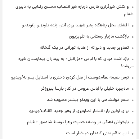
۸ ساعت پیش
واکنش خبرگزاری فارس درباره خبر انتصاب محسن رضایی به دبیری
قیمت طلا ۱۸عیار امروز شنبه ۱۷ مرداد ۱۴۰۵
شعام
+جدول
افشای محل پناهگاه‌ رهبر شهید روی آنتن زنده تلویزیون/ویدیو
۹ ساعت پیش
بازگشت مازیار لرستانی به تلویزیون
قیمت محصولات ایران‌خودرو و سایپا امروز شنبه
۱۷ مرداد ۱۴۰۵
تصاویر جدید و دلبرانه از هدیه تهرانی در یک گلخانه
بازداشت مردی که با لباس «عزرائیل» به بیماران بیمارستان خیره
۲۲ ساعت پیش
می‌شد!
یک پیش ‌بینی مهم برای قیمت دلار، طلا و سکه
شنبه ۱۷ مرداد ۱۴۰۵
ترس نعیمه نظام‌دوست از بغل کردن دختری با استایل پسرانه/ویدیو
ماه‌چهره خلیلی با لباس عروس در کنار پارسا پیروزفر
۲۳ ساعت پیش
بازیکن به درد نخور استقلال با مقصد اروپا این
سحر دولتشاهی با این ویدئو بیشتر محبوب شد
تیم را ترک کرد!
برای اولین بار؛ انتشار تصاویری از رهبر جدید انقلاب/ویدیو
بازخوانی آهنگی در وصف حضرت زهرا توسط شادمهر + فیلم
این علائم یعنی کبدتان در خطر است