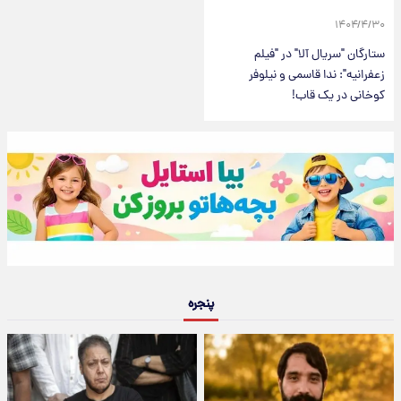
۱۴۰۴/۴/۳۰
ستارگان "سریال آلا" در "فیلم
زعفرانیه": ندا قاسمی و نیلوفر
کوخانی در یک قاب!
پنجره