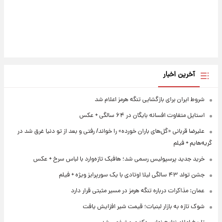
آخرین اخبار
شروط ایران برای بازگشایی تنگه هرمز اعلام شد
استایل متفاوت افسانه بایگان در ۶۴ سالگی + عکس
علیرضا قربانی «گل‌های باران خورده» را خواند/ رفتی و بعد از تو دنیا غرق شد در
گریه‌هایم + فیلم
خرید جدید پرسپولیس رسمی شد؛ هافبک تازه‌وارد با لباس سرخ + عکس
جشن تولد ۴۳ سالگی لیلا اوتادی با یک سورپرایز ویژه + فیلم
عمان: مذاکرات درباره تنگه هرمز در مسیر مثبتی قرار دارد
شوک تازه به بازار لبنیات؛ قیمت شیر افزایش یافت