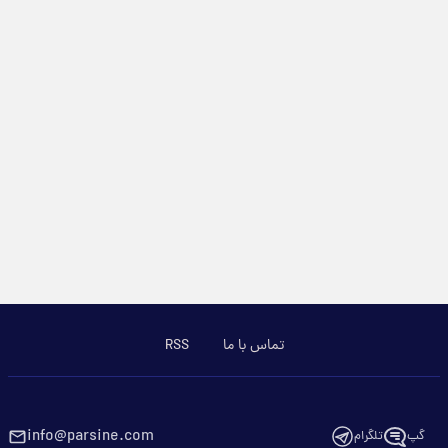
تماس با ما
RSS
info@parsine.com
گپ
تلگرام