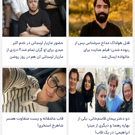
قتل هولناک مداح سرشناس پس از
حضور مازیار لرستانی در ختم اکبر
ربوده شدن؛ فیلم جنایت برای
عبدی برای او گران تمام شد!/ دزدی از
خانواده ارسال شد
مازیار لرستانی آن هم در روز روشن
دو دختر پیمان قاسم‌خانی، یکی از
قاب عاشقانه و پست متفاوت همسر
بهاره رهنما و دیگری از میترا
شاهرخ استخری!
ابراهیمی؛ در یک قاب!