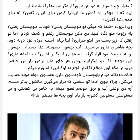
گوهرند چو عضوی به درد آورد روزگار دگر عضوها را نماند قرار.
اینو که از بچگی تو گوش ما ایرانیا کردن برای ایران گفتن؟ نه برای
همه دنیا گفتن.»
وی افزود: «شما که میگی تو بلوچستان رفتی؟ خودت بلوچستان رفتی؟
بله رزومه منو نگاه کنید من مکرر بلوچستان رفتم و کمک کردم. اما تو
رفتی که زیر پست من اینو میزاری؟ اینا بهانه است. مردم غزه دونه دونه
بچه هاشون دارن می‌میرند. آب بهشون نمیرسه. غذا نمیذارن بهشون
برسه. تو محاصره قرار گرفتن؛ میفهمی اینو؟ تو آدمی؟ تو عاطفه داری؟
این بچه‌ها اگر تو اوکراینم بودن هر جای دنیا بودن باز من حرفمو
می‌زدم. مگه اون موقع نگفتم راجع به اوکراین؟ امروزم میگم.
خلاصت بکنم مردم بلوچستان خودشون دارن همشون دونه دونه حمایت
می‌کنن. چرا؟ چون آدما تو سختی که قرار می‌گیرن حالشون بدتر میشه.
آره من وقتی آب و برق خونمم قطع میشه به خاطر بی کفایتی و بی
مسئولیتی مسئولین کشورم باز یاد اون بچه ها میفتم. بله!»