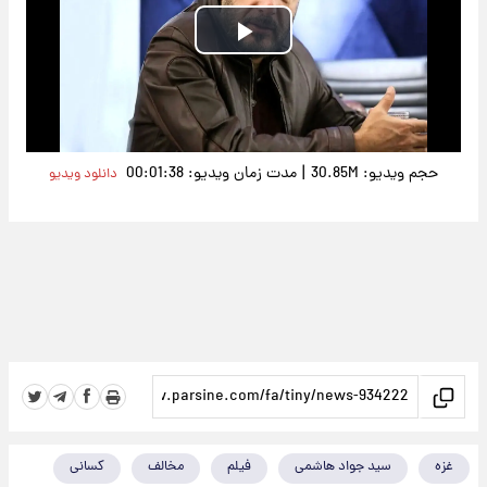
Play
Video
|
حجم ویدیو: 30.85M
مدت زمان ویدیو: 00:01:38
دانلود ویدیو
غزه
سید جواد هاشمی
فیلم
مخالف
کسانی