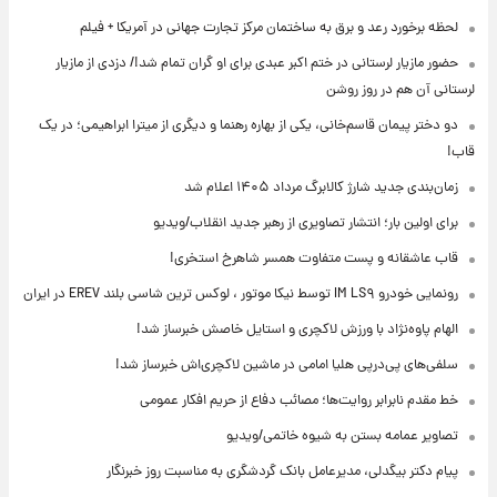
لحظه برخورد رعد و برق به ساختمان مرکز تجارت جهانی در آمریکا + فیلم
حضور مازیار لرستانی در ختم اکبر عبدی برای او گران تمام شد!/ دزدی از مازیار
لرستانی آن هم در روز روشن
دو دختر پیمان قاسم‌خانی، یکی از بهاره رهنما و دیگری از میترا ابراهیمی؛ در یک
قاب!
زمان‌بندی جدید شارژ کالابرگ مرداد ۱۴۰۵ اعلام شد
برای اولین بار؛ انتشار تصاویری از رهبر جدید انقلاب/ویدیو
قاب عاشقانه و پست متفاوت همسر شاهرخ استخری!
رونمایی خودرو IM LS۹ توسط نیکا موتور ، لوکس ترین شاسی بلند EREV در ایران
الهام پاوه‌نژاد با ورزش لاکچری و استایل خاصش خبرساز شد!
سلفی‌های پی‌درپی هلیا امامی در ماشین لاکچری‌اش خبرساز شد!
خط مقدم نابرابر روایت‌ها؛ مصائب دفاع از حریم افکار عمومی
تصاویر عمامه بستن به شیوه خاتمی/ویدیو
پیام دکتر بیگدلی، مدیرعامل بانک گردشگری به مناسبت روز خبرنگار