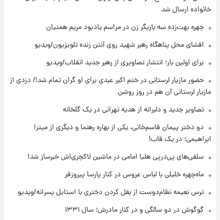
انتقاد تند پیمان طالبی از مسئولان استقلال در
خانواده ارسال شد
پی رفتن رامین رضاییان+ عکس
چهره بهت‌زده سه بازیگر زن در مراسم یادبود مریم همتیان
۱۱ ساعت پیش
افشای محل پناهگاه‌ رهبر شهید روی آنتن زنده تلویزیون/ویدیو
قیمت گوشت گوساله و گوسفند امروز شنبه ۱۷
برای اولین بار؛ انتشار تصاویری از رهبر جدید انقلاب/ویدیو
مرداد ۱۴۰۵ +جدول
حضور مازیار لرستانی در ختم اکبر عبدی برای او گران تمام شد!/ دزدی از
۱۲ ساعت پیش
مازیار لرستانی آن هم در روز روشن
با قدرتمندترین و بادوام ترین تانک جهان آشنا
شوید+ فیلم
تصاویر جدید و دلبرانه از هدیه تهرانی در یک گلخانه
دو دختر پیمان قاسم‌خانی، یکی از بهاره رهنما و دیگری از میترا
۱۳ ساعت پیش
ابراهیمی؛ در یک قاب!
قیمت طلا ۱۸عیار امروز شنبه ۱۷ مرداد ۱۴۰۵
+جدول
سلفی‌های پی‌درپی هلیا امامی در ماشین لاکچری‌اش خبرساز شد!
ماه‌چهره خلیلی با لباس عروس در کنار پارسا پیروزفر
۱۳ ساعت پیش
قیمت محصولات ایران‌خودرو و سایپا امروز شنبه
ترس نعیمه نظام‌دوست از بغل کردن دختری با استایل پسرانه/ویدیو
۱۷ مرداد ۱۴۰۵
گوگوش در دو سالگی و در کنار مادرش؛ سال ۱۳۳۱