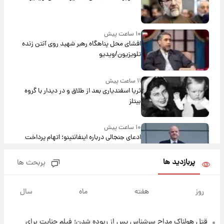
۱۰ ساعت پیش
افشای محل پناهگاه‌ رهبر شهید روی آنتن زنده
تلویزیون/ویدیو
۱۱ ساعت پیش
ثریا اسفندیاری بعد از طلاق و در دیدار با گروه
بیتلز
۱۰ ساعت پیش
ادعای جنجالی درباره اینفانتینو؛ اتهام پرداخت
پول به معشوقه با درآمد یوفا
پربازدید ها
پربحث ها
۱۱ ساعت پیش
هشدار درباره کمبود یک ماده معدنی؛ خطر
روز
هفته
ماه
سال
آلزایمر و زوال عقل افزایش می‌یابد؟
قتل هولناک مداح سرشناس پس از ربوده شدن؛ فیلم جنایت برای
۱۱ ساعت پیش