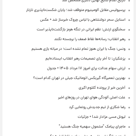
تاریخ اعلام نتایج نهایی دکتری مشخص شد
پرسپولیس مقابل آلومینیوم متوقف شد؛ پایان شکست‌ناپذیری تارتار
استایل سحر دولتشاهی با لباس چروک خبرساز شد + عکس
سخنگوی ارتش: نظم ایرانی در تنگه هرمز بازگشت‌ناپذیر است
رهبر انقلاب: رسانه‌ها نقاط ضعف را برجسته نکنند
ونس: جنگ با ایران هنوز تمام نشده است؛ در میانه بازی هستیم
پزشکیان: تا آخر پای تصمیمات رهبر انقلاب ایستاده‌ایم
ارزش سهام عدالت برای امروز ۱۷ مرداد ۱۴۰۵ + جدول
بهترین تعمیرگاه گیربکس اتوماتیک جیلی در تهران کدام است؟
آخرین خبر از پرونده کلثوم اکبری
علت اصلی آلودگی هوای تهران در روزهای اخیر
رضا شکاری از تیم جدیدش رونمایی کرد
لیونل مسی عزادار شد! + جزئیات
ماجرای پیامک "مشمول سهمیه جنگ هستید"