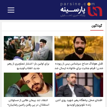
گوناگون
قتل هولناک مداح سرشناس پس از ربوده
برای اولین بار؛ انتشار تصاویری از رهبر
شدن؛ فیلم جنایت برای خانواده ارسال شد
جدید انقلاب/ویدیو
افشای محل پناهگاه‌ رهبر شهید روی آنتن
انتقاد تند پیمان طالبی از مسئولان
زنده تلویزیون/ویدیو
استقلال در پی رفتن رامین رضاییان+