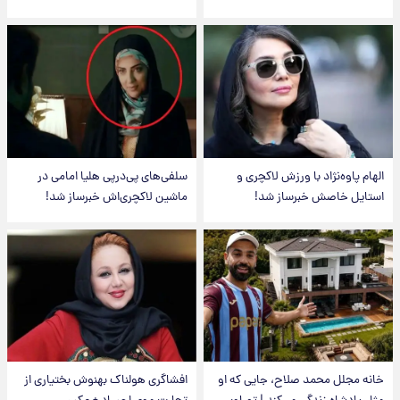
الهام پاوه‌نژاد با ورزش لاکچری و
سلفی‌های پی‌درپی هلیا امامی در
استایل خاصش خبرساز شد!
ماشین لاکچری‌اش خبرساز شد!
خانه مجلل محمد صلاح، جایی که او
افشاگری هولناک بهنوش بختیاری از