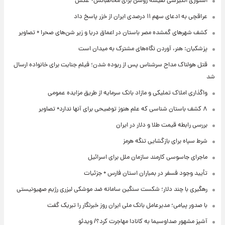
استوری انگیزشی نفیسه روشن برای مخاطبانش+ عکس
عراقچی به ادعای سهم ۱۱ درصدی ایران از خزر پاسخ داد
کشف شهرهای گمشده مصر باستان در اعماق دریا و زیر شن‌های صحرا + تصاویر
پزشکیان: هنر، آوردن نگاه‌های مشترک به میدان است
قتل هولناک مداح سرشناس پس از ربوده شدن؛ فیلم جنایت برای خانواده ارسال
شد
واگذاری املاک تملیکی و مازاد بانک سرمایه از طریق مزایده عمومی
۸ کشف باستان شناسی که علم هنوز توضیحی برای آنها ندارد+ تصاویر
بررسی رابطه قیمت طلا و دلار در ایران
شرط سپاه برای بازگشایی تنگه هرمز
ماجرای جاسوسی کارمند سازمان ملل برای اسرائیل
تأیید وجود فسفر در بمباران استان فارس + جزئیات
رهگیری با چند دلار؛ شکست سنگین سامانه ضد موشکی لیزری رژیم صهیونیستی
با صدور پیامی؛ مدیرعامل بانک ملی ایران روز خبرنگار را تبریک گفت
آشپز مشهور صداوسیما به کانادا مهاجرت کرد؟/ ویدئو