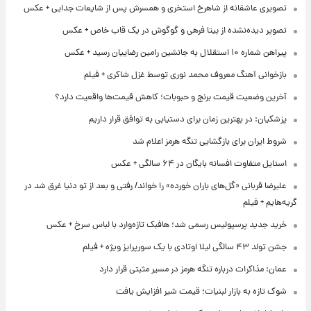
تصویری عاشقانه از شاهرخ استخری و همسرش پس از شایعات جدایی + عکس
تصویر دیده‌نشده از بیتا فرهی و گوگوش در یک قاب خاص + عکس
پیراهن شماره ۱۰ استقلال به جانشین رامین رضاییان رسید + عکس
بازخوانی آهنگ معروف محمد نوری توسط غزل شاکری + فیلم
آخرین وضعیت قیمت برنج و حبوبات؛ کاهش قیمت‌ها واقعیت دارد؟
پزشکیان: در بهترین زمان برای دستیابی به توافق قرار داریم
شروط ایران برای بازگشایی تنگه هرمز اعلام شد
استایل متفاوت افسانه بایگان در ۶۴ سالگی + عکس
علیرضا قربانی «گل‌های باران خورده» را خواند/ رفتی و بعد از تو دنیا غرق شد در
گریه‌هایم + فیلم
خرید جدید پرسپولیس رسمی شد؛ هافبک تازه‌وارد با لباس سرخ + عکس
جشن تولد ۴۳ سالگی لیلا اوتادی با یک سورپرایز ویژه + فیلم
عمان: مذاکرات درباره تنگه هرمز در مسیر مثبتی قرار دارد
شوک تازه به بازار لبنیات؛ قیمت شیر افزایش یافت