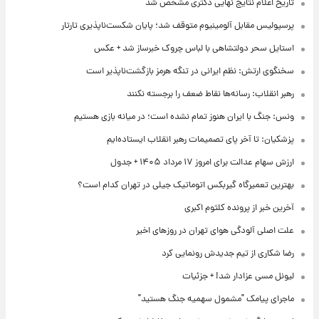
تاریخ اعلام نتایج نهایی دکتری مشخص شد
پرسپولیس مقابل آلومینیوم متوقف شد؛ پایان شکست‌ناپذیری تارتار
استایل سحر دولتشاهی با لباس چروک خبرساز شد + عکس
سخنگوی ارتش: نظم ایرانی در تنگه هرمز بازگشت‌ناپذیر است
رهبر انقلاب: رسانه‌ها نقاط ضعف را برجسته نکنند
ونس: جنگ با ایران هنوز تمام نشده است؛ در میانه بازی هستیم
پزشکیان: تا آخر پای تصمیمات رهبر انقلاب ایستاده‌ایم
ارزش سهام عدالت برای امروز ۱۷ مرداد ۱۴۰۵ + جدول
بهترین تعمیرگاه گیربکس اتوماتیک جیلی در تهران کدام است؟
آخرین خبر از پرونده کلثوم اکبری
علت اصلی آلودگی هوای تهران در روزهای اخیر
رضا شکاری از تیم جدیدش رونمایی کرد
لیونل مسی عزادار شد! + جزئیات
ماجرای پیامک "مشمول سهمیه جنگ هستید"