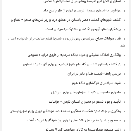
استوری انگیزشی نفیسه روشن برای مخاطبانش+ عکس
عراقچی به ادعای سهم ۱۱ درصدی ایران از خزر پاسخ داد
کشف شهرهای گمشده مصر باستان در اعماق دریا و زیر شن‌های صحرا + تصاویر
پزشکیان: هنر، آوردن نگاه‌های مشترک به میدان است
قتل هولناک مداح سرشناس پس از ربوده شدن؛ فیلم جنایت برای خانواده ارسال
شد
واگذاری املاک تملیکی و مازاد بانک سرمایه از طریق مزایده عمومی
۸ کشف باستان شناسی که علم هنوز توضیحی برای آنها ندارد+ تصاویر
بررسی رابطه قیمت طلا و دلار در ایران
شرط سپاه برای بازگشایی تنگه هرمز
ماجرای جاسوسی کارمند سازمان ملل برای اسرائیل
تأیید وجود فسفر در بمباران استان فارس + جزئیات
رهگیری با چند دلار؛ شکست سنگین سامانه ضد موشکی لیزری رژیم صهیونیستی
با صدور پیامی؛ مدیرعامل بانک ملی ایران روز خبرنگار را تبریک گفت
آشپز مشهور صداوسیما به کانادا مهاجرت کرد؟/ ویدئو