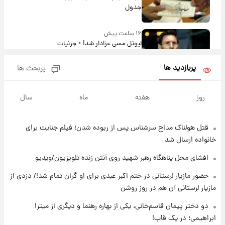
جدول
۱۶ ساعت پیش
لیونل مسی عزادار شد! + جزئیات
پربازدید ها
پربحث ها
۱۹ ساعت پیش
لحظه برخورد رعد و برق به ساختمان مرکز تجارت
روز
هفته
ماه
سال
جهانی در آمریکا + فیلم
قتل هولناک مداح سرشناس پس از ربوده شدن؛ فیلم جنایت برای
۱۹ ساعت پیش
برای اولین بار؛ انتشار تصاویری از رهبر جدید
خانواده ارسال شد
انقلاب/ویدیو
افشای محل پناهگاه‌ رهبر شهید روی آنتن زنده تلویزیون/ویدیو
۱۹ ساعت پیش
حضور مازیار لرستانی در ختم اکبر عبدی برای او گران تمام شد!/ دزدی از
تصاویر عمامه بستن به شیوه خاتمی/ویدیو
مازیار لرستانی آن هم در روز روشن
دو دختر پیمان قاسم‌خانی، یکی از بهاره رهنما و دیگری از میترا
ابراهیمی؛ در یک قاب!
۲۱ ساعت پیش