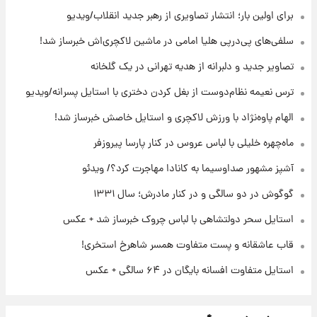
افشای محل پناهگاه‌ رهبر شهید روی آنتن زنده
برای اولین بار؛ انتشار تصاویری از رهبر جدید انقلاب/ویدیو
تلویزیون/ویدیو
سلفی‌های پی‌درپی هلیا امامی در ماشین لاکچری‌اش خبرساز شد!
۲۲ ساعت پیش
تصاویر جدید و دلبرانه از هدیه تهرانی در یک گلخانه
ثریا اسفندیاری بعد از طلاق و در دیدار با گروه
بیتلز
ترس نعیمه نظام‌دوست از بغل کردن دختری با استایل پسرانه/ویدیو
الهام پاوه‌نژاد با ورزش لاکچری و استایل خاصش خبرساز شد!
۲۲ ساعت پیش
ادعای جنجالی درباره اینفانتینو؛ اتهام پرداخت
ماه‌چهره خلیلی با لباس عروس در کنار پارسا پیروزفر
پول به معشوقه با درآمد یوفا
آشپز مشهور صداوسیما به کانادا مهاجرت کرد؟/ ویدئو
گوگوش در دو سالگی و در کنار مادرش؛ سال ۱۳۳۱
استایل سحر دولتشاهی با لباس چروک خبرساز شد + عکس
قاب عاشقانه و پست متفاوت همسر شاهرخ استخری!
استایل متفاوت افسانه بایگان در ۶۴ سالگی + عکس