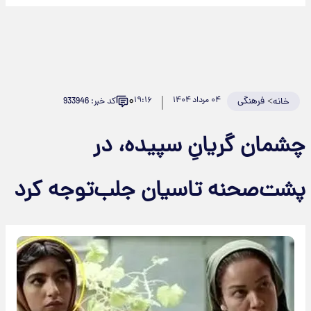
۰
>
فرهنگی
۰۴ مرداد ۱۴۰۴
۱۹:۱۶
کد خبر: 933946
خانه
چشمان گریانِ سپیده، در
پشت‌صحنه تاسیان جلب‌توجه کرد