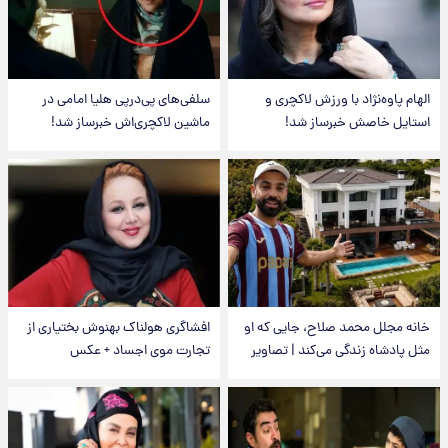
الهام پاوه‌نژاد با ورزش لاکچری و
سلفی‌های پی‌درپی هلیا امامی در
استایل خاصش خبرساز شد!
ماشین لاکچری‌اش خبرساز شد!
خانه مجلل محمد صلاح، جایی که او
افشاگری هولناک بهنوش بختیاری از
مثل پادشاه زندگی می‌کند | تصاویر
تجارت موی اجساد + عکس