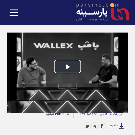
Play
Video
حجم ویدیو: 3.28M
|
مدت زمان ویدیو: 00:01:13
>
فرهنگی
۲۵ تیر ۱۴۰۴
۲۱:۲۵
خانه
149 بازدید
دانلود