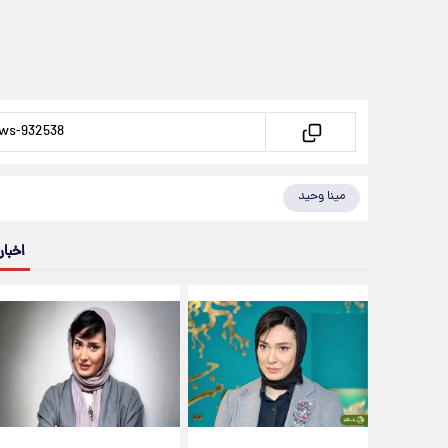
مینا وحید
اخبار