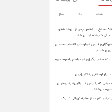
پربحث ها
یک پیش ‌بینی مهم برای قیمت
دلار، طلا و سکه شنبه ۱۷ مرداد
۱۴۰۵
هفته
ماه
سال
۱۹ ساعت پیش
بازیکن به درد نخور استقلال با
مقصد اروپا این تیم را ترک کرد!
ناک مداح سرشناس پس از ربوده شدن؛
۱ روز پیش
 برای خانواده ارسال شد
تصاویر کمتر دیده‌شده از شهیدان
حاجی‌زاده و باقری؛ فرماندهان
برگزاری فارس درباره خبر انتصاب محسن
شهید هوافضای ایران
بیری شعام
۱ روز پیش
قیمت خودروهای سایپا تغییر کرد؛
‌زده سه بازیگر زن در مراسم یادبود مریم
لیست قیمت جمعه ۱۶ مرداد
منتشر شد
ازیار لرستانی به تلویزیون
مردی که با لباس «عزرائیل» به بیماران
خیره می‌شد!
دید و دلبرانه از هدیه تهرانی در یک