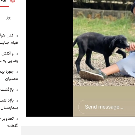
روز
قتل هول
فیلم جنایت
واکنش خ
رضایی به د
چهره بهت
همتیان
بازگشت م
بازداشت 
بیمارستان 
تصاویر ج
گلخانه