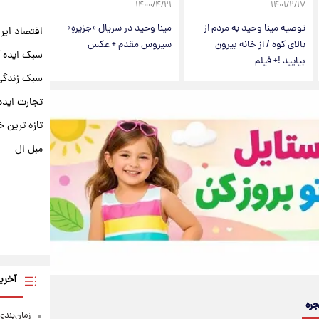
۱۴۰۰/۴/۲۱
۱۴۰۱/۲/۱۷
توصیه مینا وحید به مردم از
مینا وحید در سریال «جزیرهِ»
اقتصاد ایر
بالای کوه / از خانه بیرون
سیروس مقدم + عکس
سبک ایده 
بیایید !+ فیلم
سبک زندگی 
تجارت ایده
تازه ترین خ
مبل ال
آخری
جره
زمان‌بندی جد