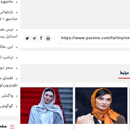
ماه‌چهره
بازخوان
شادمهر + ف
ترس نعیم
استایل پسر
این علائ
ترامپ از
سحر دول
 مرتبط
افشای مح
تلویزیون/و
واکنش هم
گوگوش در
صفحه