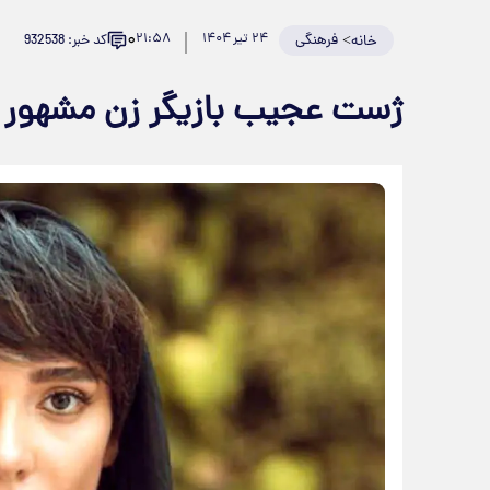
۰
>
فرهنگی
۲۴ تیر ۱۴۰۴
۲۱:۵۸
کد خبر: 932538
خانه
ژست عجیب بازیگر زن مشهور در