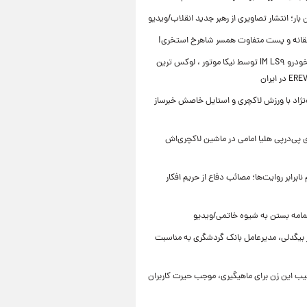
ن بار؛ انتشار تصاویری از رهبر جدید انقلاب/ویدیو
انه و پست متفاوت همسر شاهرخ استخری!
رونمایی خودرو IM LS۹ توسط نیکا موتور ، لوکس ترین
ه‌نژاد با ورزش لاکچری و استایل خاصش خبرساز
 پی‌درپی هلیا امامی در ماشین لاکچری‌اش
ابرابر روایت‌ها؛ مصائب دفاع از حریم افکار
مامه بستن به شیوه خاتمی/ویدیو
ر بیگدلی، مدیرعامل بانک گردشگری به مناسبت
یب این زن برای ماهیگیری، موجب حیرت کاربران