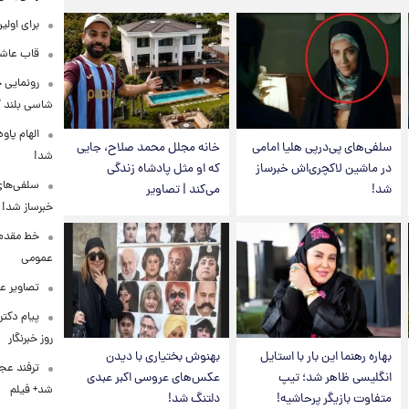
برای اولی
قاب عاشق
شاسی بلند EREV در ایران
الهام پاو
سلفی‌های پی‌درپی هلیا امامی
خانه مجلل محمد صلاح، جایی
شد!
در ماشین لاکچری‌اش خبرساز
که او مثل پادشاه زندگی
سلفی‌های
شد!
می‌کند | تصاویر
خبرساز شد!
خط مقدم ن
عمومی
تصاویر ع
پیام دکت
روز خبرنگار
بهاره رهنما این بار با استایل
بهنوش بختیاری با دیدن
ترفند عج
انگلیسی ظاهر شد؛ تیپ
عکس‌های عروسی اکبر عبدی
شد+ فیلم
متفاوت بازیگر پرحاشیه!
دلتنگ شد!