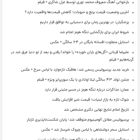
بازخوانی آهنگ معروف محمد نوری توسط غزل شاکری + فیلم
آخرین وضعیت قیمت برنج و حبوبات؛ کاهش قیمت‌ها واقعیت دارد؟
پزشکیان: در بهترین زمان برای دستیابی به توافق قرار داریم
شروط ایران برای بازگشایی تنگه هرمز اعلام شد
استایل متفاوت افسانه بایگان در ۶۴ سالگی + عکس
علیرضا قربانی «گل‌های باران خورده» را خواند/ رفتی و بعد از تو دنیا غرق شد در
گریه‌هایم + فیلم
خرید جدید پرسپولیس رسمی شد؛ هافبک تازه‌وارد با لباس سرخ + عکس
جشن تولد ۴۳ سالگی لیلا اوتادی با یک سورپرایز ویژه + فیلم
عمان: مذاکرات درباره تنگه هرمز در مسیر مثبتی قرار دارد
شوک تازه به بازار لبنیات؛ قیمت شیر افزایش یافت
تاریخ اعلام نتایج نهایی دکتری مشخص شد
پرسپولیس مقابل آلومینیوم متوقف شد؛ پایان شکست‌ناپذیری تارتار
استایل سحر دولتشاهی با لباس چروک خبرساز شد + عکس
سخنگوی ارتش: نظم ایرانی در تنگه هرمز بازگشت‌ناپذیر است