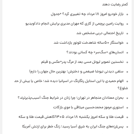
کمتر رضایت دهند
بازار خودرو امروز ۱۸ مرداد چه تغییری کرد؟ +جدول
روایت رامین پرچمی از کاری که مهران مدیری برایش انجام داد/ویدیو
تاریخ احتمالی دربی مشخص شد
خواستگار ۵۰ساله شاهدخت لئونور بازداشت شد
انسان‌های «سگ‌سر» چه کسانی بودند؟
نخستین تصویر لیونل مسی بعد از مرگ پدر+عکس و فیلم
سلفی دیدنی نیوشا ضیغمی و دخترش؛ بهترین حال جهان را دارم!
الهام حمیدی با این استایل رنگارنگ در اسپانیا دیده شد؛ خاص یا بیش از حد
شلوغ؟
بحران معتادان متجاهر در تهران؛ چرا زنان در شرایط جنگ آسیب‌پذیرترند؟
استوری مرموز محمدحسین میثاقی با موی بازکات
قیمت طلا و سکه امروز یکشنبه ۱۸ مرداد ۱۴۰۵/کاهش قیمت طلا و سکه
پس‌لرزه‌های جنگ ایران به شرق آسیا رسید؛ زنگ خطر برای ارتش آمریکا