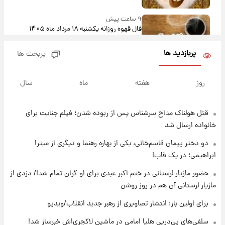
۹ ساعت پیش
فال قهوه روزانه یکشنبه ۱۸ مرداد ماه ۱۴۰۵
پربازدید ها
پربحث ها
۱۰ ساعت پیش
فال روزانه واقعی یکشنبه ۱۸ مرداد ۱۴۰۵
روز
هفته
ماه
سال
قتل هولناک مداح سرشناس پس از ربوده شدن؛ فیلم جنایت برای
۱۷ ساعت پیش
ارزش سهام عدالت برای امروز ۱۷ مرداد ۱۴۰۵ +
خانواده ارسال شد
جدول
دو دختر پیمان قاسم‌خانی، یکی از بهاره رهنما و دیگری از میترا
ابراهیمی؛ در یک قاب!
۱۸ ساعت پیش
لیونل مسی عزادار شد! + جزئیات
حضور مازیار لرستانی در ختم اکبر عبدی برای او گران تمام شد!/ دزدی از
مازیار لرستانی آن هم در روز روشن
برای اولین بار؛ انتشار تصاویری از رهبر جدید انقلاب/ویدیو
۲۱ ساعت پیش
لحظه برخورد رعد و برق به ساختمان مرکز تجارت
سلفی‌های پی‌درپی هلیا امامی در ماشین لاکچری‌اش خبرساز شد!