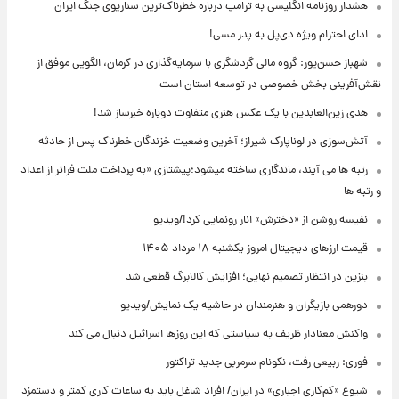
هشدار روزنامه انگلیسی به ترامپ درباره خطرناک‌ترین سناریوی جنگ ایران
ادای احترام ویژه دی‌پل به پدر مسی!
شهباز حسن‌پور: گروه مالی گردشگری با سرمایه‌گذاری در کرمان، الگویی موفق از
نقش‌آفرینی بخش خصوصی در توسعه استان است
هدی زین‌العابدین با یک عکس هنری متفاوت دوباره خبرساز شد!
آتش‌سوزی در لوناپارک شیراز؛ آخرین وضعیت خزندگان خطرناک پس از حادثه
رتبه ها می آیند، ماندگاری ساخته میشود؛پیشتازی «به پرداخت ملت فراتر از اعداد
و رتبه ها
نفیسه روشن از «دخترش» انار رونمایی کرد!/ویدیو
قیمت ارزهای دیجیتال امروز یکشنبه ۱۸ مرداد ۱۴۰۵
بنزین در انتظار تصمیم نهایی؛ افزایش کالابرگ قطعی شد
دورهمی بازیگران و هنرمندان در حاشیه یک نمایش/ویدیو
واکنش معنادار ظریف به سیاستی که این روزها اسرائیل دنبال می کند
فوری: ربیعی رفت، نکونام سرمربی جدید تراکتور
شیوع «کم‌کاری اجباری» در ایران/ افراد شاغل باید به ساعات کاری کمتر و دستمزد