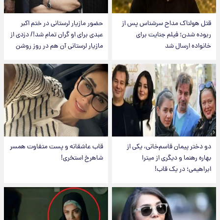
قتل هولناک مداح سرشناس پس از
حضور مازیار لرستانی در ختم اکبر
ربوده شدن؛ فیلم جنایت برای
عبدی برای او گران تمام شد!/ دزدی از
خانواده ارسال شد
مازیار لرستانی آن هم در روز روشن
دو دختر پیمان قاسم‌خانی، یکی از
قاب عاشقانه و پست متفاوت همسر
بهاره رهنما و دیگری از میترا
شاهرخ استخری!
ابراهیمی؛ در یک قاب!