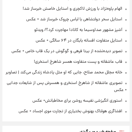
جهانی در آمریکا + فیلم
الهام پاوه‌نژاد با ورزش لاکچری و استایل خاصش خبرساز شد!
۲۱ ساعت پیش
استایل سحر دولتشاهی با لباس چروک خبرساز شد + عکس
برای اولین بار؛ انتشار تصاویری از رهبر جدید
انقلاب/ویدیو
آشپز مشهور صداوسیما به کانادا مهاجرت کرد؟/ ویدئو
استایل متفاوت افسانه بایگان در ۶۴ سالگی + عکس
۲۲ ساعت پیش
تصاویر عمامه بستن به شیوه خاتمی/ویدیو
تصویر دیده‌نشده از بیتا فرهی و گوگوش در یک قاب خاص + عکس
قاب عاشقانه و پست متفاوت همسر شاهرخ استخری!
خانه مجلل محمد صلاح، جایی که او مثل پادشاه زندگی می‌کند | تصاویر
تصویری عاشقانه از شاهرخ استخری و همسرش پس از شایعات جدایی
+ عکس
استوری انگیزشی نفیسه روشن برای مخاطبانش+ عکس
افشاگری هولناک بهنوش بختیاری از تجارت موی اجساد + عکس