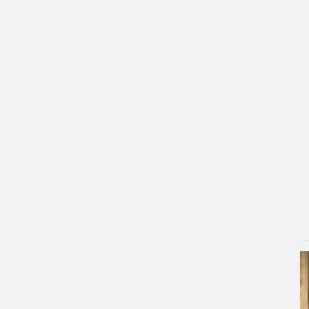
۳ روز پیش
چهره خشن و انرژی زنانه سپیده خداوردی
همه را میخکوب کرد؛ همسر رضا عطاران
در اجل معلق به تیم بانوان جنگجو
پیوست!/ویدیو