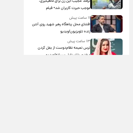
ترفند عجیب این زن برای ماهیگیری،
موجب حیرت کاربران شد+ فیلم
۱۱ ساعت پیش
افشای محل پناهگاه‌ رهبر شهید روی آنتن
زنده تلویزیون/ویدیو
۱۳ ساعت پیش
ترس نعیمه نظام‌دوست از بغل کردن
دختری با استایل پسرانه/ویدیو
۱۳ ساعت پیش
با قدرتمندترین و بادوام ترین تانک جهان
آشنا شوید+ فیلم
۱۴ ساعت پیش
سحر دولتشاهی با این ویدئو بیشتر
محبوب شد
۳ روز پیش
تصاویری از مراسم تشییع مریم همتیان،
بازیگر جوان سینما/ویدیو