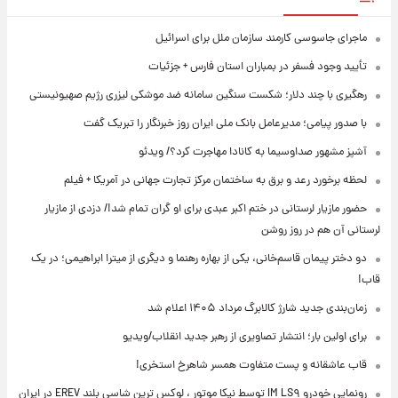
ماجرای جاسوسی کارمند سازمان ملل برای اسرائیل
تأیید وجود فسفر در بمباران استان فارس + جزئیات
رهگیری با چند دلار؛ شکست سنگین سامانه ضد موشکی لیزری رژیم صهیونیستی
با صدور پیامی؛ مدیرعامل بانک ملی ایران روز خبرنگار را تبریک گفت
آشپز مشهور صداوسیما به کانادا مهاجرت کرد؟/ ویدئو
لحظه برخورد رعد و برق به ساختمان مرکز تجارت جهانی در آمریکا + فیلم
حضور مازیار لرستانی در ختم اکبر عبدی برای او گران تمام شد!/ دزدی از مازیار
لرستانی آن هم در روز روشن
دو دختر پیمان قاسم‌خانی، یکی از بهاره رهنما و دیگری از میترا ابراهیمی؛ در یک
قاب!
زمان‌بندی جدید شارژ کالابرگ مرداد ۱۴۰۵ اعلام شد
برای اولین بار؛ انتشار تصاویری از رهبر جدید انقلاب/ویدیو
قاب عاشقانه و پست متفاوت همسر شاهرخ استخری!
رونمایی خودرو IM LS۹ توسط نیکا موتور ، لوکس ترین شاسی بلند EREV در ایران