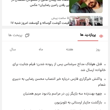
انتقاد تند پیمان طالبی از مسئولان استقلال در
پی رفتن رامین رضاییان+ عکس
۵ ساعت پیش
قیمت گوشت گوساله و گوسفند امروز شنبه ۱۷
مرداد ۱۴۰۵ +جدول
پربازدید ها
پربحث ها
۵ ساعت پیش
با قدرتمندترین و بادوام ترین تانک جهان آشنا
روز
هفته
ماه
سال
شوید+ فیلم
قتل هولناک مداح سرشناس پس از ربوده شدن؛ فیلم جنایت برای
۶ ساعت پیش
قیمت طلا ۱۸عیار امروز شنبه ۱۷ مرداد ۱۴۰۵
خانواده ارسال شد
+جدول
واکنش خبرگزاری فارس درباره خبر انتصاب محسن رضایی به دبیری
شعام
۶ ساعت پیش
قیمت محصولات ایران‌خودرو و سایپا امروز شنبه
چهره بهت‌زده سه بازیگر زن در مراسم یادبود مریم همتیان
۱۷ مرداد ۱۴۰۵
بازگشت مازیار لرستانی به تلویزیون