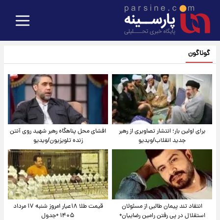
گوناگون
برای اولین بار؛ انتشار تصاویری از رهبر
افشای محل پناهگاه‌ رهبر شهید روی آنتن
جدید انقلاب/ویدیو
زنده تلویزیون/ویدیو
انتقاد تند پیمان طالبی از مسئولان
قیمت طلا ۱۸عیار امروز شنبه ۱۷ مرداد
استقلال در پی رفتن رامین رضاییان+
۱۴۰۵ +جدول