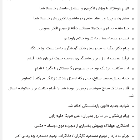
الهام پاوه‌نژاد با ورزش لاکچری و استایل خاصش خبرساز شد!
سلفی‌های پی‌درپی هلیا امامی در ماشین لاکچری‌اش خبرساز شد!
خط مقدم نابرابر روایت‌ها؛ مصائب دفاع از حریم افکار عمومی
تصاویر عمامه بستن به شیوه خاتمی/ویدیو
پیام دکتر بیگدلی، مدیرعامل بانک گردشگری به مناسبت روز خبرنگار
ترفند عجیب این زن برای ماهیگیری، موجب حیرت کاربران شد+ فیلم
این سکانس نزدیک بود جان سیروس گرجستانی را بگیرد + فیلم
خانه مجلل محمد صلاح، جایی که او مثل پادشاه زندگی می‌کند | تصاویر
قتل هولناک مداح سرشناس پس از ربوده شدن؛ فیلم جنایت برای خانواده ارسال
شد
شرایط جدید قانون بازنشستگی اعلام شد
پیام پزشکیان در سالروز بمباران اتمی آمریکا علیه ژاپن
افشاگری هولناک بهنوش بختیاری از تجارت موی اجساد + عکس
جزئیات تازه از ترمیم دستمزد کارگران / مذاکرات ترمیم دستمزد چه زمانی آغاز