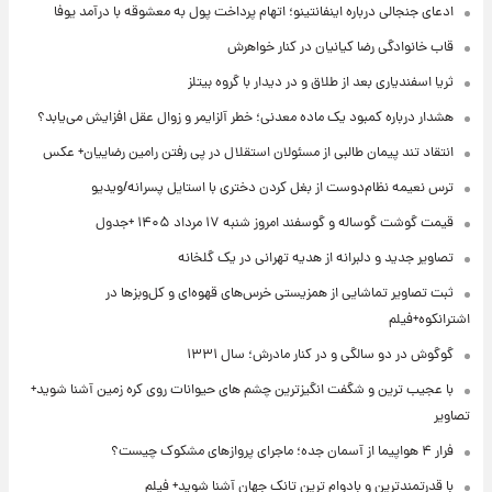
ادعای جنجالی درباره اینفانتینو؛ اتهام پرداخت پول به معشوقه با درآمد یوفا
قاب خانوادگی رضا کیانیان در کنار خواهرش
ثریا اسفندیاری بعد از طلاق و در دیدار با گروه بیتلز
هشدار درباره کمبود یک ماده معدنی؛ خطر آلزایمر و زوال عقل افزایش می‌یابد؟
انتقاد تند پیمان طالبی از مسئولان استقلال در پی رفتن رامین رضاییان+ عکس
ترس نعیمه نظام‌دوست از بغل کردن دختری با استایل پسرانه/ویدیو
قیمت گوشت گوساله و گوسفند امروز شنبه ۱۷ مرداد ۱۴۰۵ +جدول
تصاویر جدید و دلبرانه از هدیه تهرانی در یک گلخانه
ثبت تصاویر تماشایی از همزیستی خرس‌های قهوه‌ای و کل‌وبزها در
اشترانکوه+فیلم
گوگوش در دو سالگی و در کنار مادرش؛ سال ۱۳۳۱
با عجیب ترین و شگفت انگیزترین چشم های حیوانات روی کره زمین آشنا شوید+
تصاویر
فرار ۴ هواپیما از آسمان جده؛ ماجرای پروازهای مشکوک چیست؟
با قدرتمندترین و بادوام ترین تانک جهان آشنا شوید+ فیلم