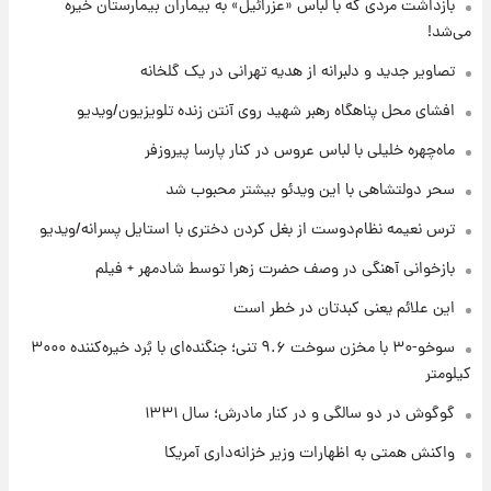
۲۰ ساعت پیش
بازداشت مردی که با لباس «عزرائیل» به بیماران بیمارستان خیره
یک پیش ‌بینی مهم برای قیمت دلار، طلا و سکه
می‌شد!
شنبه ۱۷ مرداد ۱۴۰۵
تصاویر جدید و دلبرانه از هدیه تهرانی در یک گلخانه
۲۰ ساعت پیش
افشای محل پناهگاه‌ رهبر شهید روی آنتن زنده تلویزیون/ویدیو
بازیکن به درد نخور استقلال با مقصد اروپا این
تیم را ترک کرد!
ماه‌چهره خلیلی با لباس عروس در کنار پارسا پیروزفر
سحر دولتشاهی با این ویدئو بیشتر محبوب شد
۱ روز پیش
تصاویر کمتر دیده‌شده از شهیدان حاجی‌زاده و
ترس نعیمه نظام‌دوست از بغل کردن دختری با استایل پسرانه/ویدیو
باقری؛ فرماندهان شهید هوافضای ایران
بازخوانی آهنگی در وصف حضرت زهرا توسط شادمهر + فیلم
این علائم یعنی کبدتان در خطر است
سوخو-۳۰ با مخزن سوخت ۹.۶ تنی؛ جنگنده‌ای با بُرد خیره‌کننده ۳۰۰۰
کیلومتر
گوگوش در دو سالگی و در کنار مادرش؛ سال ۱۳۳۱
واکنش همتی به اظهارات وزیر خزانه‌داری آمریکا