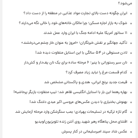
می‌شود؟
ایران چگونه دست بالای تجارت مواد غذایی در منطقه را از دست داد؟
شوک به بازار اجاره مسکن؛ چرا مالکان خانه‌های خود را خالی نگه می‌دارند؟
۱۱ سناتور آمریکا علیه ادامه جنگ با ایران وارد عمل شدند
تأکید جهانگیر بر نقش خبرنگاران؛ «امروز به عنوان خار چشم می‌درخشند»
لادن مستوفی در ۵۴ سالگی با این استایل متفاوت دیده شد!
نان سیر رستورانی با پنیر؛ ۶ مرحله ساده برای یک نان پف‌دار و کش‌دار
کدام قسمت مرغ را نباید زیاد مصرف کرد؟
قیمت جدید برنج ایرانی، هندی و پاکستانی مشخص شد
بهاره رهنما این بار با استایل انگلیسی ظاهر شد؛ تیپ متفاوت بازیگر پرحاشیه!
بهنوش بختیاری با دیدن عکس‌های عروسی اکبر عبدی دلتنگ شد!
گام تازه ترکیه در تسلیحات پهپادی؛ بمب سنگرشکن وارد مرحله آزمایش شد
افشای محل پناهگاه‌ رهبر شهید روی آنتن زنده تلویزیون/ویدیو
عکس شاد سپند امیرسلیمانی در کنار پسرش