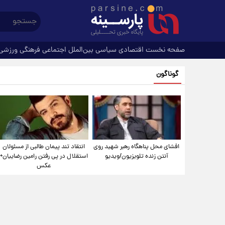
صفحه نخست
اقتصادی
سیاسی
بین‌الملل
اجتماعی
فرهنگی
ورزشی
گوناگون
افشای محل پناهگاه‌ رهبر شهید روی
انتقاد تند پیمان طالبی از مسئولان
آنتن زنده تلویزیون/ویدیو
استقلال در پی رفتن رامین رضاییان+
عکس