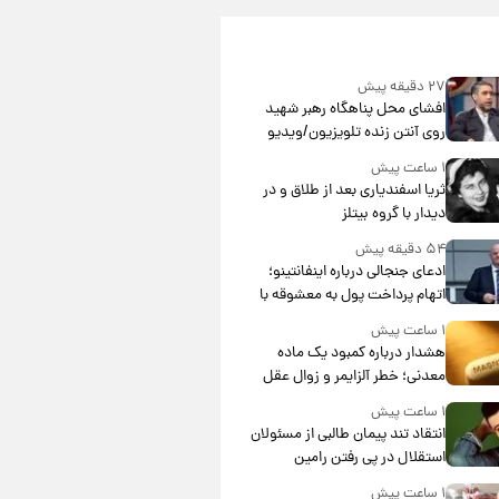
۲۷ دقیقه پیش
افشای محل پناهگاه‌ رهبر شهید
روی آنتن زنده تلویزیون/ویدیو
۱ ساعت پیش
ثریا اسفندیاری بعد از طلاق و در
دیدار با گروه بیتلز
۵۴ دقیقه پیش
ادعای جنجالی درباره اینفانتینو؛
اتهام پرداخت پول به معشوقه با
درآمد یوفا
۱ ساعت پیش
هشدار درباره کمبود یک ماده
معدنی؛ خطر آلزایمر و زوال عقل
افزایش می‌یابد؟
۱ ساعت پیش
انتقاد تند پیمان طالبی از مسئولان
استقلال در پی رفتن رامین
رضاییان+ عکس
۱ ساعت پیش