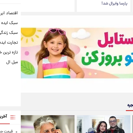
پارسا وایرال شد!
اقتصاد ایر
سبک ایده 
سبک زندگی 
تجارت ایده
تازه ترین خ
مبل ال
جره
آخری
قیمت جدی