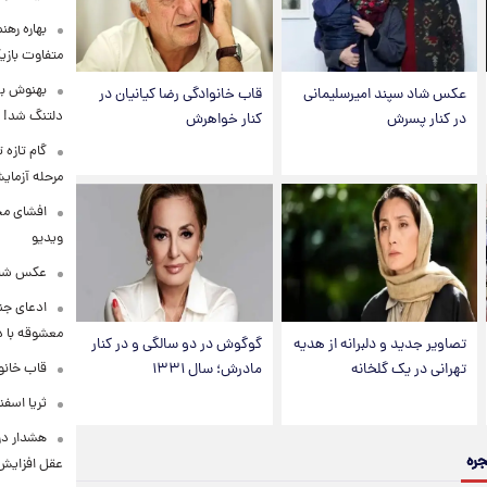
بهاره رهن
متفاوت بازیگ
بهنوش بخ
عکس شاد سپند امیرسلیمانی
قاب خانوادگی رضا کیانیان در
دلتنگ شد!
در کنار پسرش
کنار خواهرش
گام تازه
مرحله آزما
افشای محل
ویدیو
عکس شاد 
ادعای جنج
معشوقه با د
تصاویر جدید و دلبرانه از هدیه
گوگوش در دو سالگی و در کنار
تهرانی در یک گلخانه
مادرش؛ سال ۱۳۳۱
قاب خانوا
ثریا اسفند
هشدار درب
جره
عقل افزایش 