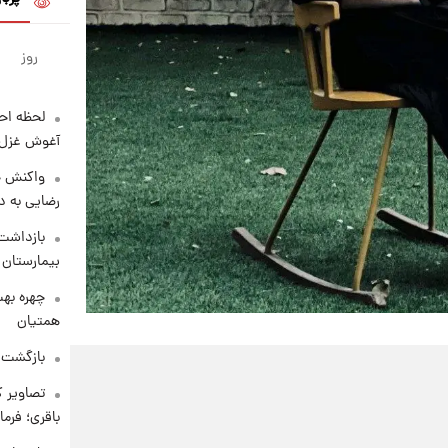
روز
لحظه احس
آغوش غزل 
واکنش خ
رضایی به د
بازداشت 
بیمارستان 
چهره بهت
همتیان
بازگشت م
تصاویر ک
باقری؛ فرم