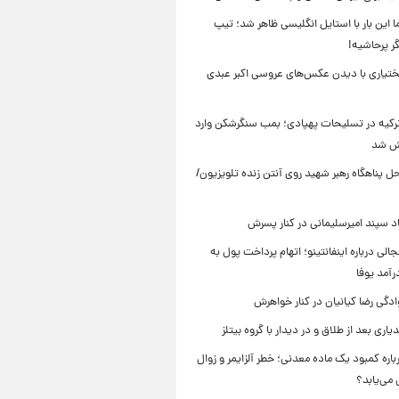
ما این بار با استایل انگلیسی ظاهر شد؛ تیپ
ر پرحاشیه!
تیاری با دیدن عکس‌های عروسی اکبر عبدی
 ترکیه در تسلیحات پهپادی؛ بمب سنگرشکن وارد
یش شد
 پناهگاه‌ رهبر شهید روی آنتن زنده تلویزیون/
سپند امیرسلیمانی در کنار پسرش
الی درباره اینفانتینو؛ اتهام پرداخت پول به
رآمد یوفا
دگی رضا کیانیان در کنار خواهرش
یاری بعد از طلاق و در دیدار با گروه بیتلز
اره کمبود یک ماده معدنی؛ خطر آلزایمر و زوال
می‌یابد؟