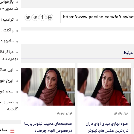
بازخوان
شادمهر + ف
ترامپ از
واکنش هم
ماه‌چهره
مراکز نظ
 مرتبط
تهدید تند
این علائ
ایرج خو
سحر دول
تصاویر ج
گلخانه
۱۴۰۳/۱۰/۱۴
۱۴۰۴/۱/۱۸
جلوه بهاری بیتای آوای باران؛
صحبت‌های عجیب نیلوفر پارسا
صفحه
تازه‌ترین عکس‌های نیلوفر
درخصوص الهام چرخنده