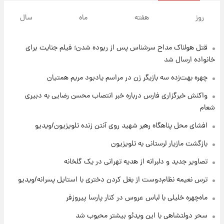
۸ ساعت پیش
قیمت گوشت گوساله و گوسفند امروز شنبه ۱۷
روز
هفته
ماه
سال
مرداد ۱۴۰۵ +جدول
قتل هولناک مداح سرشناس پس از ربوده شدن؛ فیلم جنایت برای
۸ ساعت پیش
با قدرتمندترین و بادوام ترین تانک جهان آشنا
خانواده ارسال شد
شوید+ فیلم
چهره بهت‌زده سه بازیگر زن در مراسم یادبود مریم همتیان
۹ ساعت پیش
واکنش خبرگزاری فارس درباره خبر انتصاب محسن رضایی به دبیری
قیمت طلا ۱۸عیار امروز شنبه ۱۷ مرداد ۱۴۰۵
شعام
+جدول
افشای محل پناهگاه‌ رهبر شهید روی آنتن زنده تلویزیون/ویدیو
۹ ساعت پیش
بازگشت مازیار لرستانی به تلویزیون
قیمت محصولات ایران‌خودرو و سایپا امروز شنبه
۱۷ مرداد ۱۴۰۵
تصاویر جدید و دلبرانه از هدیه تهرانی در یک گلخانه
ترس نعیمه نظام‌دوست از بغل کردن دختری با استایل پسرانه/ویدیو
۲۳ ساعت پیش
ماه‌چهره خلیلی با لباس عروس در کنار پارسا پیروزفر
یک پیش ‌بینی مهم برای قیمت دلار، طلا و سکه
شنبه ۱۷ مرداد ۱۴۰۵
سحر دولتشاهی با این ویدئو بیشتر محبوب شد