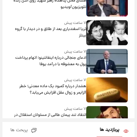
افشای محل پناهگاه‌ رهبر شهید روی آنتن زنده
تلویزیون/ویدیو
۷ ساعت پیش
ثریا اسفندیاری بعد از طلاق و در دیدار با گروه
بیتلز
۷ ساعت پیش
ادعای جنجالی درباره اینفانتینو؛ اتهام پرداخت
پول به معشوقه با درآمد یوفا
۷ ساعت پیش
هشدار درباره کمبود یک ماده معدنی؛ خطر
آلزایمر و زوال عقل افزایش می‌یابد؟
۷ ساعت پیش
انتقاد تند پیمان طالبی از مسئولان استقلال در
پی رفتن رامین رضاییان+ عکس
پربازدید ها
پربحث ها