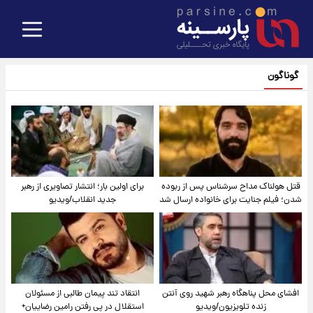
گوناگون
قتل هولناک مداح سرشناس پس از ربوده
برای اولین بار؛ انتشار تصاویری از رهبر
شدن؛ فیلم جنایت برای خانواده ارسال شد
جدید انقلاب/ویدیو
افشای محل پناهگاه‌ رهبر شهید روی آنتن
انتقاد تند پیمان طالبی از مسئولان
زنده تلویزیون/ویدیو
استقلال در پی رفتن رامین رضاییان+