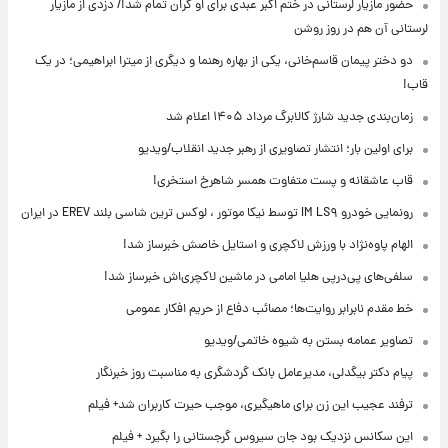
حضور مازیار لرستانی در ختم اکبر عبدی برای او گران تمام شد!/ دزدی از مازیار
لرستانی آن هم در روز روشن
دو دختر پیمان قاسم‌خانی، یکی از بهاره رهنما و دیگری از میترا ابراهیمی؛ در یک
قاب!
زمان‌بندی جدید شارژ کالابرگ مرداد ۱۴۰۵ اعلام شد
برای اولین بار؛ انتشار تصاویری از رهبر جدید انقلاب/ویدیو
قاب عاشقانه و پست متفاوت همسر شاهرخ استخری!
رونمایی خودرو IM LS۹ توسط نیکا موتور ، لوکس ترین شاسی بلند EREV در ایران
الهام پاوه‌نژاد با ورزش لاکچری و استایل خاصش خبرساز شد!
سلفی‌های پی‌درپی هلیا امامی در ماشین لاکچری‌اش خبرساز شد!
خط مقدم نابرابر روایت‌ها؛ مصائب دفاع از حریم افکار عمومی
تصاویر عمامه بستن به شیوه خاتمی/ویدیو
پیام دکتر بیگدلی، مدیرعامل بانک گردشگری به مناسبت روز خبرنگار
ترفند عجیب این زن برای ماهیگیری، موجب حیرت کاربران شد+ فیلم
این سکانس نزدیک بود جان سیروس گرجستانی را بگیرد + فیلم