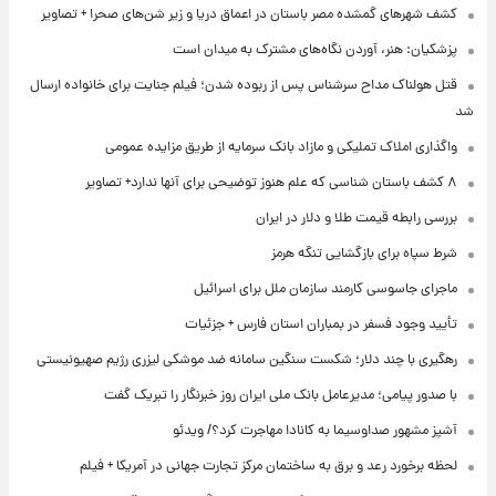
کشف شهرهای گمشده مصر باستان در اعماق دریا و زیر شن‌های صحرا + تصاویر
پزشکیان: هنر، آوردن نگاه‌های مشترک به میدان است
قتل هولناک مداح سرشناس پس از ربوده شدن؛ فیلم جنایت برای خانواده ارسال
شد
واگذاری املاک تملیکی و مازاد بانک سرمایه از طریق مزایده عمومی
۸ کشف باستان شناسی که علم هنوز توضیحی برای آنها ندارد+ تصاویر
بررسی رابطه قیمت طلا و دلار در ایران
شرط سپاه برای بازگشایی تنگه هرمز
ماجرای جاسوسی کارمند سازمان ملل برای اسرائیل
تأیید وجود فسفر در بمباران استان فارس + جزئیات
رهگیری با چند دلار؛ شکست سنگین سامانه ضد موشکی لیزری رژیم صهیونیستی
با صدور پیامی؛ مدیرعامل بانک ملی ایران روز خبرنگار را تبریک گفت
آشپز مشهور صداوسیما به کانادا مهاجرت کرد؟/ ویدئو
لحظه برخورد رعد و برق به ساختمان مرکز تجارت جهانی در آمریکا + فیلم