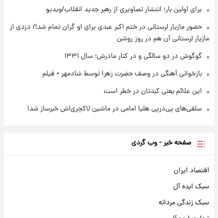
برای اولین بار؛ انتشار تصاویری از رهبر جدید انقلاب/ویدیو
۲۳ ساعت پیش
بازیکن به درد نخور استقلال با مقصد اروپا این
حضور مازیار لرستانی در ختم اکبر عبدی برای او گران تمام شد!/ دزدی از
تیم را ترک کرد!
مازیار لرستانی آن هم در روز روشن
گوگوش در دو سالگی و در کنار مادرش؛ سال ۱۳۳۱
بازخوانی آهنگی در وصف حضرت زهرا توسط شادمهر + فیلم
این علائم یعنی کبدتان در خطر است
سلفی‌های پی‌درپی هلیا امامی در ماشین لاکچری‌اش خبرساز شد!
صفحه خبر - وب گردی
اقتصاد ایران
سبک ایده آل
سبک زندگی مردانه