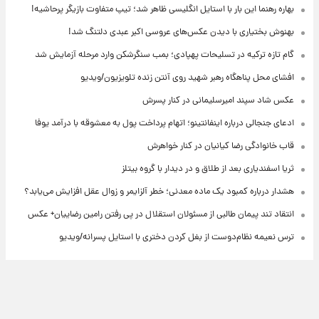
بهاره رهنما این بار با استایل انگلیسی ظاهر شد؛ تیپ متفاوت بازیگر پرحاشیه!
بهنوش بختیاری با دیدن عکس‌های عروسی اکبر عبدی دلتنگ شد!
گام تازه ترکیه در تسلیحات پهپادی؛ بمب سنگرشکن وارد مرحله آزمایش شد
افشای محل پناهگاه‌ رهبر شهید روی آنتن زنده تلویزیون/ویدیو
عکس شاد سپند امیرسلیمانی در کنار پسرش
ادعای جنجالی درباره اینفانتینو؛ اتهام پرداخت پول به معشوقه با درآمد یوفا
قاب خانوادگی رضا کیانیان در کنار خواهرش
ثریا اسفندیاری بعد از طلاق و در دیدار با گروه بیتلز
هشدار درباره کمبود یک ماده معدنی؛ خطر آلزایمر و زوال عقل افزایش می‌یابد؟
انتقاد تند پیمان طالبی از مسئولان استقلال در پی رفتن رامین رضاییان+ عکس
ترس نعیمه نظام‌دوست از بغل کردن دختری با استایل پسرانه/ویدیو