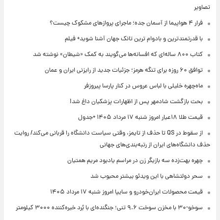
تصاویر
فرار ۴ هواپیما از آسمان جده؛ ماجرای پروازهای مشکوک چیست؟
با قدرتمندترین و بادوام ترین تانک جهان آشنا شوید+ فیلم
کتاب ۸۰۰ ساله‌ای که افسانه‌ها می‌گویند به کمک «شیطان» نوشته شد
توافق ۶۰ روزه برای تنگه هرمز؛ جزئیات جدید از رایزنی ایران و عمان
ماه‌چهره خلیلی با لباس عروس در کنار پارسا پیروزفر
بحث بازگشت شادمهر پس از اظهارات پزشکیان داغ شد!
قیمت طلا ۱۸عیار امروز شنبه ۱۷ مرداد ۱۴۰۵ +جدول
از سقوط در QS تا حذف از تایمز، وقتی سیاست دانشگاه را قربانی می‌کند/ روایت
حذف دانشگاه‌های ایران از رتبه‌بندی‌های جهانی
چهره بهت‌زده سه بازیگر زن در مراسم یادبود مریم همتیان
سحر دولتشاهی با این ویدئو بیشتر محبوب شد
قیمت محصولات ایران‌خودرو و سایپا امروز شنبه ۱۷ مرداد ۱۴۰۵
سوخو-۳۰ با مخزن سوخت ۹.۶ تنی؛ جنگنده‌ای با بُرد خیره‌کننده ۳۰۰۰ کیلومتر