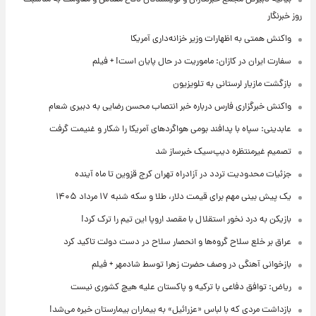
روز خبرنگار
واکنش همتی به اظهارات وزیر خزانه‌داری آمریکا
سفارت ایران در کازان: ماموریت در حال پایان است! + فیلم
بازگشت مازیار لرستانی به تلویزیون
واکنش خبرگزاری فارس درباره خبر انتصاب محسن رضایی به دبیری شعام
عابدینی: سپاه با پدافند بومی هواگردهای آمریکا را شکار و غنیمت گرفت
تصمیم غیرمنتظره دیپ‌سیک خبرساز شد
جزئیات محدودیت تردد در آزادراه تهران کرج قزوین تا ماه آینده
یک پیش ‌بینی مهم برای قیمت دلار، طلا و سکه شنبه ۱۷ مرداد ۱۴۰۵
بازیکن به درد نخور استقلال با مقصد اروپا این تیم را ترک کرد!
عراق بر خلع سلاح گروه‌ها و انحصار سلاح در دست دولت تاکید کرد
بازخوانی آهنگی در وصف حضرت زهرا توسط شادمهر + فیلم
ریاض: توافق دفاعی با ترکیه و پاکستان علیه هیچ کشوری نیست
بازداشت مردی که با لباس «عزرائیل» به بیماران بیمارستان خیره می‌شد!