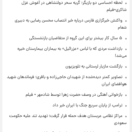
لحظه احساسی دو بازیگر؛ گریه سحر دولتشاهی در آغوش غزل
۱ روز پیش
قیمت طلا و سکه امروز جمعه ۱۶ مرداد ۱۴۰۵
شاکری+فیلم
+جدول
واکنش خبرگزاری فارس درباره خبر انتصاب محسن رضایی به دبیری
شعام
۱ روز پیش
پشت پرده عکس جدید ترامپ؛ مقام آمریکایی
۵ سال کار بیشتر برای این گروه از متقاضیان بازنشستگی
درباره وضعیت او چه گفت؟
بازداشت مردی که با لباس «عزرائیل» به بیماران بیمارستان خیره
می‌شد!
۱ روز پیش
یک پیش‌بینی مهم از آینده بازار طلا
بازگشت مازیار لرستانی به تلویزیون
تصاویر کمتر دیده‌شده از شهیدان حاجی‌زاده و باقری؛ فرماندهان شهید
هوافضای ایران
۱ روز پیش
گران‌ترین خرید تاریخ رئال مادرید رونمایی شد
بازخوانی آهنگی در وصف حضرت زهرا توسط شادمهر + فیلم
ترامپ از پایان سریع جنگ با ایران خبر داد
۱ روز پیش
مراکز نظامی عربستان هدف حمله قرار گرفت؛ تهدید تند علیه حکومت
پیش‌بینی بارش‌های گسترده با ورود ال‌نینو؛ کدام
سعودی
روزها پربارش‌تر خواهند بود؟