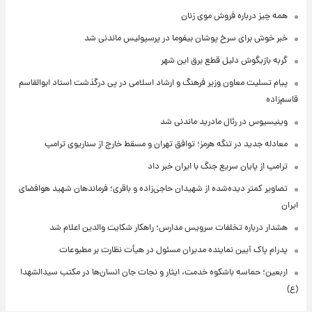
همه چیز درباره فروش موی زنان
خبر خوش برای سرخ پوشان بیفوما در پرسپولیس ماندنی شد
گربه بازیگوش دلیل قطع برق این شهر
پیام تسلیت معاون وزیر فرهنگ و ارشاد اسلامی در پی درگذشت استاد ابوالقاسم
قاسم‌زاده
وینیسیوس در رئال مادرید ماندنی شد
معادله جدید در تنگه هرمز؛ توافق تهران و مسقط خارج از سناریوی ترامپ
ترامپ از پایان سریع جنگ با ایران خبر داد
تصاویر کمتر دیده‌شده از شهیدان حاجی‌زاده و باقری؛ فرماندهان شهید هوافضای
ایران
هشدار درباره تخلفات سرویس مدارس؛ راهکار شکایت والدین اعلام شد
پدرام پاک آیین نماینده مدیران مسئول در هیأت نظارت بر مطبوعات
اربعین؛ حماسه باشکوه خدمت، ایثار و نجات جان انسان‌ها در مکتب سیدالشهدا
(ع)