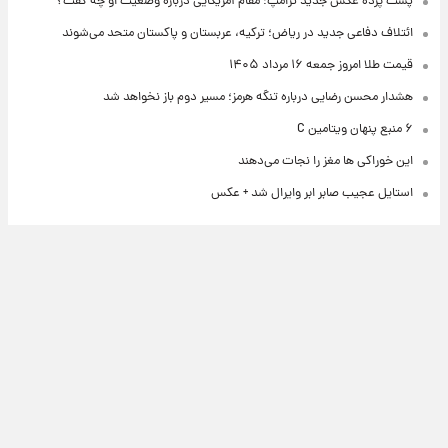
پشت پرده عکس جدید ترامپ؛ مقام آمریکایی درباره وضعیت او چه گفت؟
ائتلاف دفاعی جدید در ریاض؛ ترکیه، عربستان و پاکستان متحد می‌شوند
قیمت طلا امروز جمعه ۱۶ مرداد ۱۴۰۵
هشدار محسن رضایی درباره تنگه هرمز؛ مسیر دوم باز نخواهد شد
۶ منبع پنهان ویتامین C
این خوراکی ها مغز را نجات می‌دهند
استایل عجیب صابر ابر وایرال شد + عکس