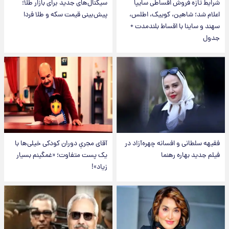
شرایط تازه فروش اقساطی سایپا
سیگنال‌های جدید برای بازار طلا؛
اعلام شد؛ شاهین، کوییک، اطلس،
پیش‌بینی قیمت سکه و طلا فردا
سهند و ساینا با اقساط بلندمدت +
جدول
فقیهه سلطانی و افسانه چهره‌آزاد در
آقای مجریِ دوران کودکی خیلی‌ها با
فیلم جدید بهاره رهنما
یک پست متفاوت؛ «غمگینم بسیار
زیاد»!