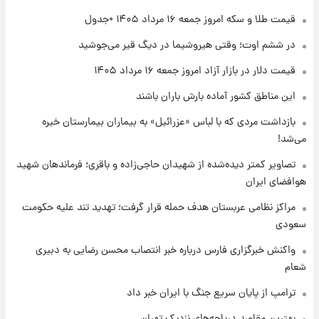
۱ روز پیش
قیمت طلا و سکه امروز جمعه ۱۶ مرداد ۱۴۰۵ +جدول
تغییر تند قیمت محصولات ایران‌خودرو و سایپا
امروز پنجشنبه ۱۵ مرداد ۱۴۰۵ +جدول
در ششم اوت؛ وقتی هیروشیما در دیگ قیر می‌جوشید
قیمت دلار در بازار آزاد امروز جمعه ۱۶ مرداد ۱۴۰۵
۱ روز پیش
این مناطق کشور آماده بارش باران باشند
قیمت طلا و سکه امروز پنجشنبه ۱۵ مرداد ۱۴۰۵
بازداشت مردی که با لباس «عزرائیل» به بیماران بیمارستان خیره
می‌شد!
۱ روز پیش
شارژ جدید کالابرگ برای سه دهک؛ جزئیات اعلام
تصاویر کمتر دیده‌شده از شهیدان حاجی‌زاده و باقری؛ فرماندهان شهید
شد
هوافضای ایران
مراکز نظامی عربستان هدف حمله قرار گرفت؛ تهدید تند علیه حکومت
سعودی
واکنش خبرگزاری فارس درباره خبر انتصاب محسن رضایی به دبیری
شعام
ترامپ از پایان سریع جنگ با ایران خبر داد