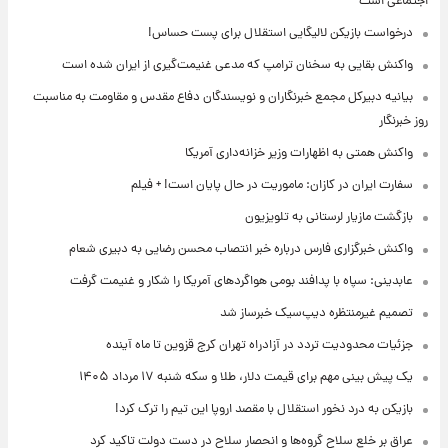
اجتماعی است
درخواست بازیکن لالیگایی استقلال برای پست حساس!
واکنش بقایی به سخنان ترامپ که مدعی غنیمت‌گیری از ایران شده است
بیانیه دبیرکل مجمع خبرنگاران و نویسندگان دفاع مقدس و مقاومت به مناسبت
روز خبرنگار
واکنش همتی به اظهارات وزیر خزانه‌داری آمریکا
سفارت ایران در کازان: ماموریت در حال پایان است! + فیلم
بازگشت مازیار لرستانی به تلویزیون
واکنش خبرگزاری فارس درباره خبر انتصاب محسن رضایی به دبیری شعام
عابدینی: سپاه با پدافند بومی هواگردهای آمریکا را شکار و غنیمت گرفت
تصمیم غیرمنتظره دیپ‌سیک خبرساز شد
جزئیات محدودیت تردد در آزادراه تهران کرج قزوین تا ماه آینده
یک پیش ‌بینی مهم برای قیمت دلار، طلا و سکه شنبه ۱۷ مرداد ۱۴۰۵
بازیکن به درد نخور استقلال با مقصد اروپا این تیم را ترک کرد!
عراق بر خلع سلاح گروه‌ها و انحصار سلاح در دست دولت تاکید کرد