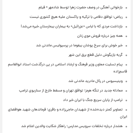
بازخوانی آهنگی در وصف حضرت زهرا توسط شادمهر + فیلم
ریاض: توافق دفاعی با ترکیه و پاکستان علیه هیچ کشوری نیست
بازداشت مردی که با لباس «عزرائیل» به بیماران بیمارستان خیره می‌شد!
همه چیز درباره فروش موی زنان
خبر خوش برای سرخ پوشان بیفوما در پرسپولیس ماندنی شد
گربه بازیگوش دلیل قطع برق این شهر
پیام تسلیت معاون وزیر فرهنگ و ارشاد اسلامی در پی درگذشت استاد ابوالقاسم
قاسم‌زاده
وینیسیوس در رئال مادرید ماندنی شد
معادله جدید در تنگه هرمز؛ توافق تهران و مسقط خارج از سناریوی ترامپ
ترامپ از پایان سریع جنگ با ایران خبر داد
تصاویر کمتر دیده‌شده از شهیدان حاجی‌زاده و باقری؛ فرماندهان شهید هوافضای
ایران
هشدار درباره تخلفات سرویس مدارس؛ راهکار شکایت والدین اعلام شد