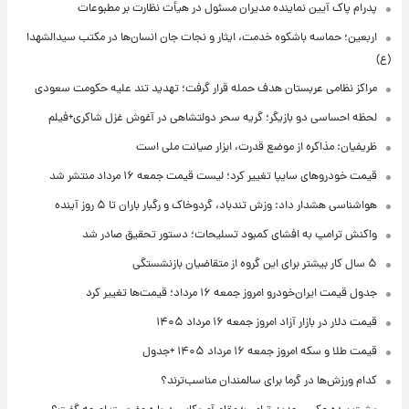
پدرام پاک آیین نماینده مدیران مسئول در هیأت نظارت بر مطبوعات
اربعین؛ حماسه باشکوه خدمت، ایثار و نجات جان انسان‌ها در مکتب سیدالشهدا
(ع)
مراکز نظامی عربستان هدف حمله قرار گرفت؛ تهدید تند علیه حکومت سعودی
لحظه احساسی دو بازیگر؛ گریه سحر دولتشاهی در آغوش غزل شاکری+فیلم
ظریفیان: مذاکره از موضع قدرت، ابزار صیانت ملی است
قیمت خودروهای سایپا تغییر کرد؛ لیست قیمت جمعه ۱۶ مرداد منتشر شد
هواشناسی هشدار داد: وزش تندباد، گردوخاک و رگبار باران تا ۵ روز آینده
واکنش ترامپ به افشای کمبود تسلیحات؛ دستور تحقیق صادر شد
۵ سال کار بیشتر برای این گروه از متقاضیان بازنشستگی
جدول قیمت ایران‌خودرو امروز جمعه ۱۶ مرداد؛ قیمت‌ها تغییر کرد
قیمت دلار در بازار آزاد امروز جمعه ۱۶ مرداد ۱۴۰۵
قیمت طلا و سکه امروز جمعه ۱۶ مرداد ۱۴۰۵ +جدول
کدام ورزش‌ها در گرما برای سالمندان مناسب‌ترند؟