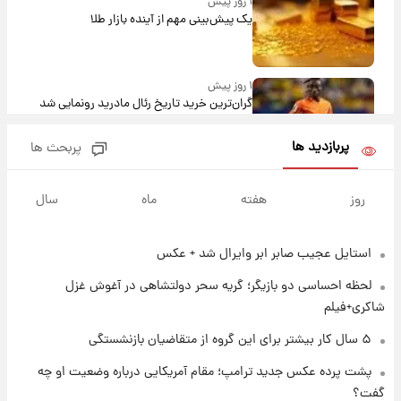
۱ روز پیش
یک پیش‌بینی مهم از آینده بازار طلا
۱ روز پیش
گران‌ترین خرید تاریخ رئال مادرید رونمایی شد
پربازدید ها
پربحث ها
۱ روز پیش
پیش‌بینی بارش‌های گسترده با ورود ال‌نینو؛ کدام
روز
هفته
ماه
سال
روزها پربارش‌تر خواهند بود؟
استایل عجیب صابر ابر وایرال شد + عکس
۱ روز پیش
شماره پیراهن خریدهای جدید پرسپولیس اعلام
لحظه احساسی دو بازیگر؛ گریه سحر دولتشاهی در آغوش غزل
شد؛ تیکدری، محبی و سرگیف با اعداد ویژه
شاکری+فیلم
۱ روز پیش
۵ سال کار بیشتر برای این گروه از متقاضیان بازنشستگی
جزئیات فعال‌سازی «کیف پول ایران» اعلام
پشت پرده عکس جدید ترامپ؛ مقام آمریکایی درباره وضعیت او چه
شد+فیلم
گفت؟