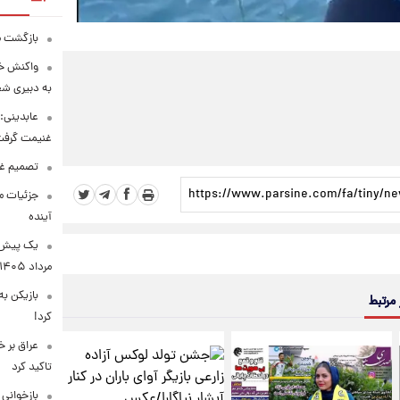
بازگشت ما
واکنش خب
به دبیری شع
عابدینی: 
غنیمت گرف
تصمیم غی
جزئیات مح
آینده
مرداد ۱۴۰۵
بازیکن به
 مرتبط
کرد!
عراق بر 
تاکید کرد
بازخوانی