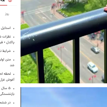
روز
استایل 
نظرات شن
پاکدل + فی
شرایط تف
متن اولی
شد
لحظه احس
آغوش غزل 
۵ سال 
بازنشستگی
در ششم 