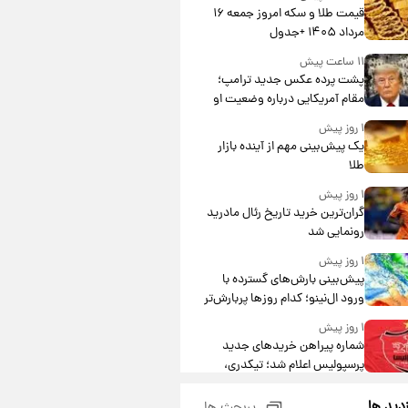
قیمت طلا و سکه امروز جمعه ۱۶
مرداد ۱۴۰۵ +جدول
۱۱ ساعت پیش
پشت پرده عکس جدید ترامپ؛
مقام آمریکایی درباره وضعیت او
چه گفت؟
۱ روز پیش
یک پیش‌بینی مهم از آینده بازار
طلا
۱ روز پیش
گران‌ترین خرید تاریخ رئال مادرید
رونمایی شد
۱ روز پیش
پیش‌بینی بارش‌های گسترده با
ورود ال‌نینو؛ کدام روزها پربارش‌تر
خواهند بود؟
۱ روز پیش
شماره پیراهن خریدهای جدید
پرسپولیس اعلام شد؛ تیکدری،
محبی و سرگیف با اعداد ویژه
۱ روز پیش
زدید ها