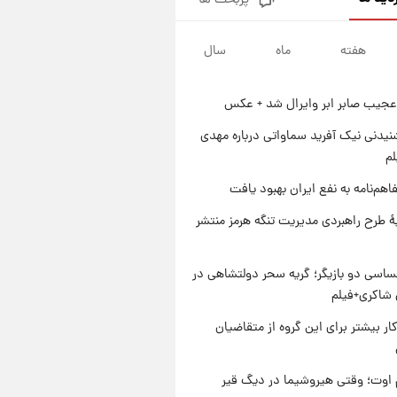
پربحث ها
جزئیات فعال‌سازی «کیف پول
ایران» اعلام شد+فیلم
هفته
ماه
سال
۱ روز پیش
تغییر تند قیمت محصولات
ایران‌خودرو و سایپا امروز پنجشنبه
عجیب صابر ابر وایرال شد + عکس
۱۵ مرداد ۱۴۰۵ +جدول
۱ روز پیش
قیمت طلا و سکه امروز پنجشنبه
یدنی نیک آفرید سماواتی درباره مهدی
۱۵ مرداد ۱۴۰۵
لم
۱ روز پیش
اهم‌نامه به نفع ایران بهبود یافت
شارژ جدید کالابرگ برای سه
دهک؛ جزئیات اعلام شد
ۀ طرح راهبردی مدیریت تنگه هرمز منتشر
اسی دو بازیگر؛ گریه سحر دولتشاهی در
شاکری+فیلم
کار بیشتر برای این گروه از متقاضیان
اوت؛ وقتی هیروشیما در دیگ قیر