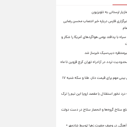
زیار لرستانی به تلویزیون
رگزاری فارس درباره خبر انتصاب محسن رضایی
ام
سپاه با پدافند بومی هواگردهای آمریکا را شکار و
ت
رمنتظره دیپ‌سیک خبرساز شد
دودیت تردد در آزادراه تهران کرج قزوین تا ماه
یک پیش ‌بینی مهم برای قیمت دلار، طلا و سکه شنبه ۱۷
 درد نخور استقلال با مقصد اروپا این تیم را ترک
خلع سلاح گروه‌ها و انحصار سلاح در دست دولت
 آهنگی در وصف حضرت زهرا توسط شادمهر +