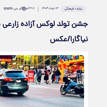
۰
>
فرهنگی
۱۳ خرداد ۱۴۰۴
۲۳:۱۱
کد خبر: 926976
خانه
جشن تولد لوکس آزاده زارعی باز
نیاگارا/عکس