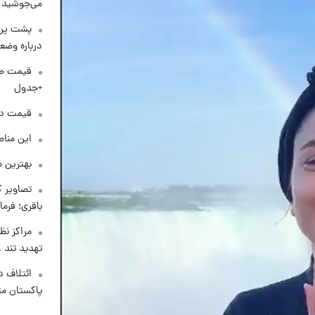
می‌جوشید
پشت پرد
درباره وض
+جدول
قیمت دلار د
این مناط
بهترین م
تصاویر ک
باقری؛ فرم
مراکز نظ
تهدید تند
ائتلاف د
پاکستان مت