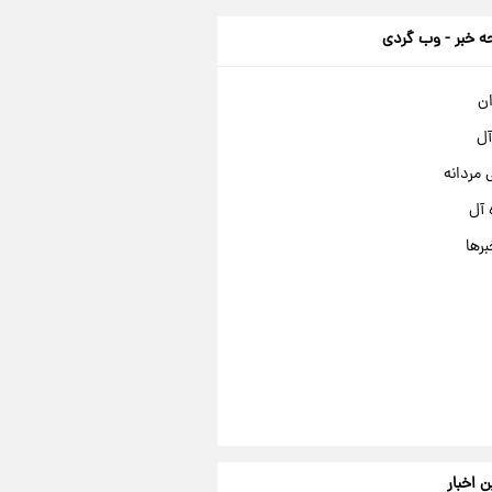
 خبر - وب گردی
ان
آل
مردانه
 آل
برها
ن اخبار