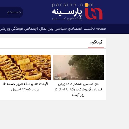
صفحه نخست
اقتصادی
سیاسی
بین‌الملل
اجتماعی
فرهنگی
ورزشی
گوناگون
هواشناسی هشدار داد: وزش
قیمت طلا و سکه امروز جمعه ۱۶
تندباد، گردوخاک و رگبار باران تا ۵
مرداد ۱۴۰۵ +جدول
روز آینده