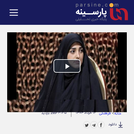
Play
Video
حجم ویدیو: 6.32M
|
مدت زمان ویدیو: 00:01:26
>
فرهنگی
۱۲ خرداد ۱۴۰۴
۲۳:۲۵
خانه
299 بازدید
دانلود