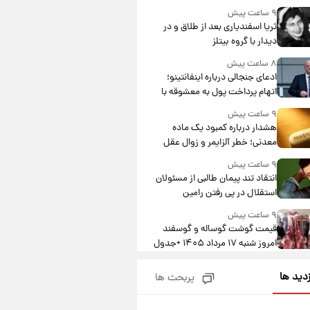
۹ ساعت پیش
ثریا اسفندیاری بعد از طلاق و در
دیدار با گروه بیتلز
۸ ساعت پیش
ادعای جنجالی درباره اینفانتینو؛
اتهام پرداخت پول به معشوقه با
درآمد یوفا
۹ ساعت پیش
هشدار درباره کمبود یک ماده
معدنی؛ خطر آلزایمر و زوال عقل
افزایش می‌یابد؟
۹ ساعت پیش
انتقاد تند پیمان طالبی از مسئولان
استقلال در پی رفتن رامین
رضاییان+ عکس
۹ ساعت پیش
قیمت گوشت گوساله و گوسفند
امروز شنبه ۱۷ مرداد ۱۴۰۵ +جدول
۱۰ ساعت پیش
زدید ها
پربحث ها
با قدرتمندترین و بادوام ترین
تانک جهان آشنا شوید+ فیلم