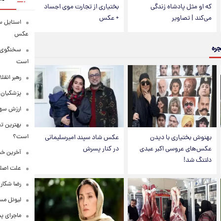
که او مثل پادشاه زندگی
بختیاری از تجارت موی اجساد
می‌کند | تصاویر
+ عکس
استایل س
عکس
جره
سخنگوی ار
است
رهبر انقل
پزشکیان: 
ارزش سهام عدالت
بهترین تع
است؟
بهنوش بختیاری با دیدن
عکس شاد سپند امیرسلیمانی
عکس‌های عروسی اکبر عبدی
در کنار پسرش
آخرین خبر
دلتنگ شد!
علت اصلی
رضا شکار
لیونل مس
ماجرای پ