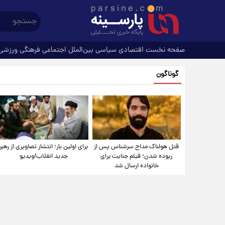
صفحه نخست
اقتصادی
سیاسی
بین‌الملل
اجتماعی
فرهنگی
ورزشی
گوناگون
قتل هولناک مداح سرشناس پس از
برای اولین بار؛ انتشار تصاویری از رهبر
ربوده شدن؛ فیلم جنایت برای
جدید انقلاب/ویدیو
خانواده ارسال شد