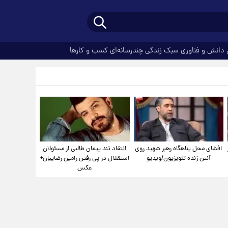
دانش و فناوری
سبک زندگی
چندرسانه‌ای
کسب و کارها
افشای محل پناهگاه‌ رهبر شهید روی
انتقاد تند پیمان طالبی از مسئولان
آنتن زنده تلویزیون/ویدیو
استقلال در پی رفتن رامین رضاییان+
عکس