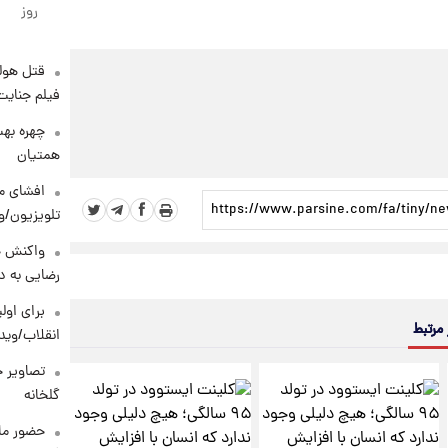
روز
قتل هول
فیلم جنایت
چهره بهت
همتیان
افشای مح
تلویزیون/و
واکنش خ
رضایی به د
برای اولی
 مرتبط
انقلاب/وید
تصاویر ج
گلخانه
حضور ماز