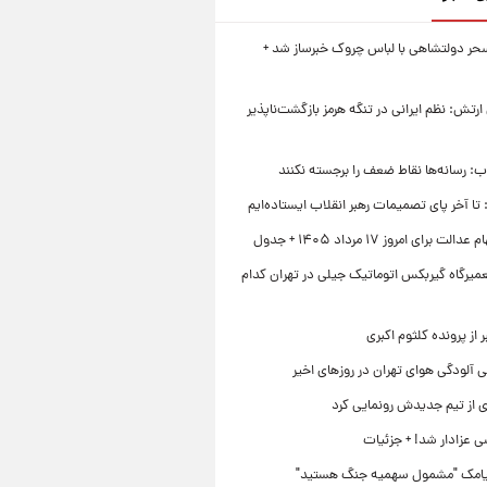
حر دولتشاهی با لباس چروک خبرساز شد +
تش: نظم ایرانی در تنگه هرمز بازگشت‌ناپذیر
اب: رسانه‌ها نقاط ضعف را برجسته نکنند
تا آخر پای تصمیمات رهبر انقلاب ایستاده‌ایم
 برای امروز ۱۷ مرداد ۱۴۰۵ + جدول
میرگاه گیربکس اتوماتیک جیلی در تهران کدام
 از پرونده کلثوم اکبری
 آلودگی هوای تهران در روزهای اخیر
ی از تیم جدیدش رونمایی کرد
ی عزادار شد! + جزئیات
یامک "مشمول سهمیه جنگ هستید"