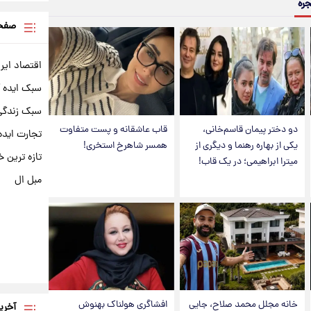
جره
صفحه
اقتصاد ایر
سبک ایده 
سبک زندگی 
دو دختر پیمان قاسم‌خانی،
قاب عاشقانه و پست متفاوت
تجارت ایده
یکی از بهاره رهنما و دیگری از
همسر شاهرخ استخری!
تازه ترین خ
میترا ابراهیمی؛ در یک قاب!
مبل ال
خانه مجلل محمد صلاح، جایی
افشاگری هولناک بهنوش
آخری