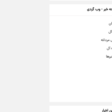
 خبر - وب گردی
ان
آل
مردانه
 آل
برها
ن اخبار