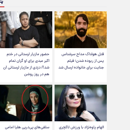
پن
قتل هولناک مداح سرشناس
حضور مازیار لرستانی در ختم
پس از ربوده شدن؛ فیلم
اکبر عبدی برای او گران تمام
جنایت برای خانواده ارسال شد
شد!/ دزدی از مازیار لرستانی آن
هم در روز روشن
الهام پاوه‌نژاد با ورزش لاکچری
سلفی‌های پی‌درپی هلیا امامی