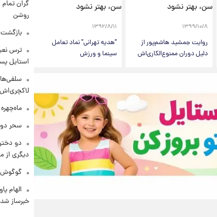
گران تمام ش
روشن
۱۳۹۲/۸/۱۱
۱۳۹۹/۱۰/۸
بازگشت م
روایت جمشید هاشم‌پور از
"هدیه تهرانی" نماد تعامل
ترس نعیم
دلیل دوران ممنوع‌الکاری‌اش
سینما و ورزش
استایل پسر
سلفی‌های
لاکچری‌اش 
ماه‌چهره
سحر دول
دو دختر 
دیگری از م
گوگوش در
الهام پا
خبرساز شد!