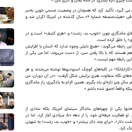
ست چیزی تازه بسازی، در خانه بمان و کاری نکن.»
 می گیرد، تأکید کرد که همچنان در وضعیت جسمی خوبی به‌سر
می‌برد و قصد دارد به کار ادامه دهد. آخرین اثر او، درام حقوقی «هیئت‌منصفه شماره ۲» سال گذشته در آمریکا اکران شد و
لم‌های ماندگاری چون «خوب، بد، زشت» و «هری کثیف» است و در
ی» را خلق کرده است.
این رابطه می‌گوید: «هیچ دلیلی وجود ندارد که انسان با افزایش
هم هستند که با بالا رفتن سن، از دست می‌روند، اما من یکی از
 این رابطه مهم نیست.»
 «کازابلانکا» در کلبه‌های کوچک استودیوها نوشته می‌شدند و هر
یشه‌های نگاه متفاوت هنری برایش شکل گرفت: «در آن دوران، من
سال چیز تازه‌ای یاد بگیرم. همین الزام به یادگیری، راز ماندگاری‌
ینکه واقعاً احمق شده باشم.»
۱۹ در سان‌فرانسیسکو، نه‌تنها یکی از چهره‌های ماندگار سینمای آمریکا، بلکه نمادی از
خودساختگی، خلاقیت مداوم و وفاداری به اصالت هنری است. او فعالیت حرفه‌ای خود را از دهه ۵۰ میلادی آغاز کرد، اما در
 یک مشت دلار»، «برای چند دلار بیشتر» و «خوب، بد، زشت» به شهرتی
حک کرد.