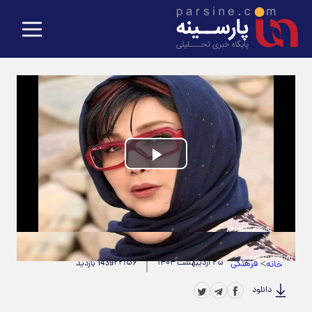
Play
Video
حجم ویدیو: 4.71M
|
مدت زمان ویدیو: 00:00:15
>
فرهنگی
۲۵ اردیبهشت ۱۴۰۴
۲۲:۵۶
خانه
1439 بازدید
دانلود