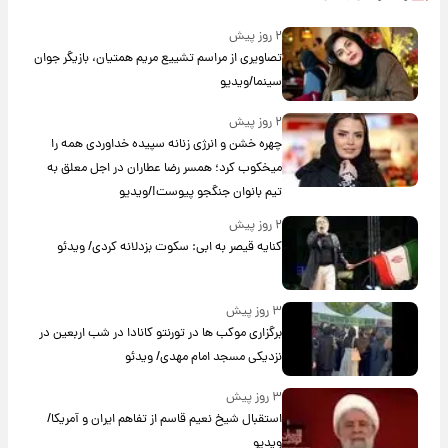
۲ روز پیش
تصاویری از مراسم تشییع مریم همتیان، بازیگر جوان
سینما/ویدیو
۲ روز پیش
چهره خشن و انرژی زنانه سپیده خداوردی همه را
میخکوب کرد؛ همسر رضا عطاران در اجل معلق به
تیم بانوان جنگجو پیوست!/ویدیو
۲ روز پیش
کنایه قیصر به ابی: سکوت بزدلانه کردی/ ویدئو
۳ روز پیش
برگزاری موکب ها در تورنتو کانادا در شب اربعین در
نزدیکی مسجد امام مهدی/ ویدئو
۳ روز پیش
استقبال شیخ نعیم قاسم از تفاهم ایران و آمریکا/
ویدیو