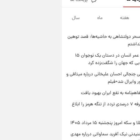
پربحث ها
فال قهوه روزانه پنجشنبه ۱۵ مرداد
ماه ۱۴۰۵
هفته
ماه
سال
۱ روز پیش
فال روزانه واقعی پنجشنبه ۱۵
مرداد ۱۴۰۵
حر دولتشاهی به حاشیه‌ها: قصد توهین
۱ روز پیش
نداشتم
ارزش سهام عدالت برای امروز
چهارشنبه ۱۴ مرداد + جدول
راز طول عمر انسان در دستان یک نوجوان ۱۵
یی که جهان را شگفت‌زده کرد
۱ روز پیش
آغاز طرح جدید فروش مشارکت در
 جنجالی احسان علیخانی درباره میثاقی و
تولید سایپا؛ نام خودرو، مبلغ پیش
 وایرال شد+فیلم
پرداخت و زمان تحویل | سود
مشارکت چند درصد است؟
اهم‌نامه به نفع ایران بهبود یافت
ایران تعرفه ۷ درصدی تردد از تنگه هرمز را ابلاغ
سکه امروز پنجشنبه ۱۵ مرداد ۱۴۰۵
یدنی نیک آفرید سماواتی درباره مهدی