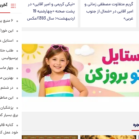
گریم متفاوت مصطفی زمانی و
«نیکی کریمی و امیر آقایی» در
آخری
امیر آقایی در «شمال از جنوب
پشت صحنه «چهارشنبه 19
غربی»
اردیبهشت»؛ سال 1393/عکس
۶ منبع پنهان ویتامین C
این خوراک
استایل ع
طلب حلالی
پرسپولیس
چهار ماس
بهترین م
در ششم ا
این مناطق
پزشکیان: 
برق بسیار ک
جره
کنایه قال
خود عمل کن