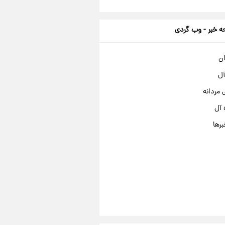
 خبر - وب گردی
ان
آل
مردانه
 آل
برها