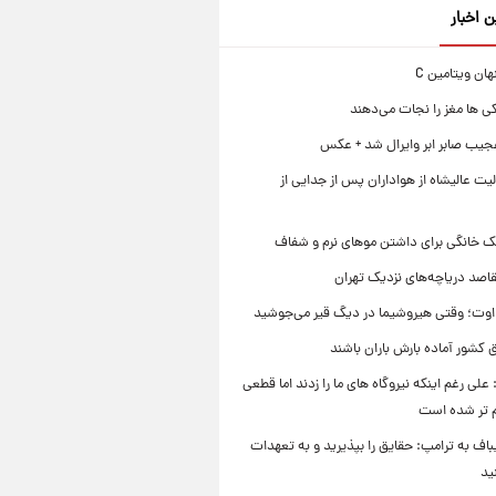
ن اخبار
ی ها مغز را نجات می‌دهند
جیب صابر ابر وایرال شد + عکس
ت عالیشاه از هواداران پس از جدایی از
ک خانگی برای داشتن موهای نرم و شفاف
قاصد دریاچه‌های نزدیک تهران
وت؛ وقتی هیروشیما در دیگ قیر می‌جوشید
 کشور آماده بارش باران باشند
علی رغم اینکه نیروگاه های ما را زدند اما قطعی
م تر شده است
یباف به ترامپ: حقایق را بپذیرید و به تعهدات
ید