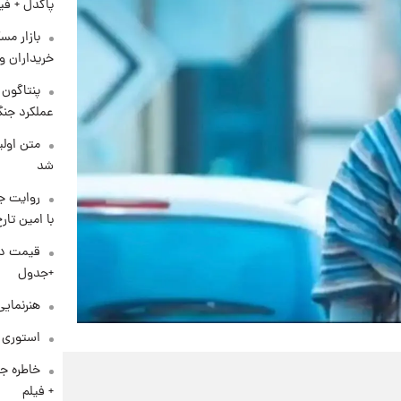
پاکدل + فی
بازار مس
خریداران و
عملکرد جنگ
متن اولی
شد
روایت ج
با امین تار
+جدول
هنرنمایی
استوری م
خاطره جا
+ فیلم