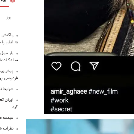
روز
واکنش س
به اذان را 
ساله؟ ادعا
پیش‌بینی
فردوسی پور
شرایط تف
کرد
قیمت طلا و 
نظرات شن