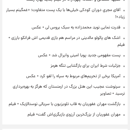
۱ روز پیش
آتش اختلاف در اینستاگرام؛ تمجید از حردانی به
آقای مجریِ دوران کودکی خیلی‌ها با یک پست متفاوت؛ «غمگینم بسیار
مذاق رضاییان خوش نیامد+عکس
زیاد»!
قدرت نمایی نوید محمدزاده به سبک بروس لی + عکس
۱ روز پیش
پروین اعتصامی در دوران نوجوانی؛ اواخر دهه
اشک های پائولو مالدینی در مراسم هم بازی قدیمی اش فرانکو بارزی +
۱۲۹۰ شمسی
فیلم
پست مفهومی جدید پویا امینی وایرال شد + عکس
۱ روز پیش
قدرت‌نمایی نظامی چین؛ بمب‌افکن حامل موشک
جزئیات شرط ایران برای بازگشایی تنگه هرمز
هسته‌ای در آسمان ظاهر شد
آمریکا برخی از تحریم‌های مربوط به سپاه را لغو کرد + عکس
سرنوشت عجیب این هتل بزرگ در ارمنستان که هرگز به بهره‌برداری
نرسید + تصاویر
بازگشت مهران غفوریان به قاب تلویزیون با سریالی نوستالژیک + فیلم
مهران غفوریان از بزرگ‌ترین آرزوی بازیگری‌اش گفت+ فیلم