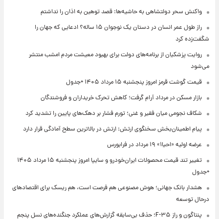
واکنش سحر دولتشاهی به حاشیه‌ها: قصد توهین به اذان را نداشتم
راز طول عمر انسان در دستان یک نوجوان ۱۵ ساله؟ ادعایی که جهان را
شگفت‌زده کرد
روایت پزشکیان از برنامه‌های دولت برای بهبود معیشت مردم امشب منتشر
می‌شود
قیمت گوشت قرمز امروز پنجشنبه ۱۵ مرداد ۱۴۰۵ +جدول
بازار مسکن در مرداد آرام گرفت؛ کاهش تحرک خریداران و فروشندگان
شکاف نجومی میان فقیر و غنی؛ تورم فشار بر دهک‌های پایین را تشدید کرد
پیام اطمینان‌بخش سخنگوی ارتش: ارتش در بالاترین سطح آمادگی قرار دارد
عرضه اولیه «احیا۱» ۱۹ مرداد در فرابورس
تغییر تند قیمت محصولات ایران‌خودرو و سایپا امروز پنجشنبه ۱۵ مرداد ۱۴۰۵
+جدول
هشدار بانک جهانی؛ هوش مصنوعی هم فرصت است، هم ریسک برای اقتصادهای
درحال توسعه
پنتاگون و راز F-۳۵؛ حذف بی‌سابقه گزارش‌های عملکرد جنگنده‌های نسل پنجم