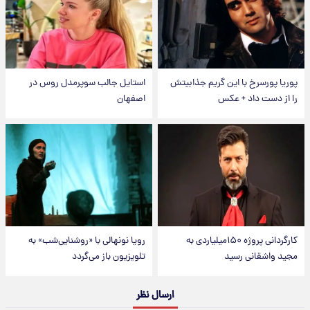
پوریا پورسرخ با این گریم جذابیتش
استایل جالب سوپرمدل روس در
را از دست داد + عکس
اصفهان
کارگردانی پروژه ۱۵۰میلیاردی به
رویا نونهالی با «روشنایی‌شب» به
مجید واشقانی رسید
تلویزیون باز می‌گردد
ارسال نظر