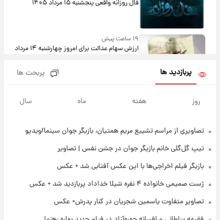
فال روزانه واقعی پنجشنبه ۱۵ مرداد ۱۴۰۵
۱۹ ساعت پیش
ارزش سهام عدالت برای امروز چهارشنبه ۱۴ مرداد
+ جدول
پربازدید ها
پربحث ها
۲۳ ساعت پیش
آغاز طرح جدید فروش مشارکت در تولید سایپا؛
روز
هفته
ماه
سال
نام خودرو، مبلغ پیش پرداخت و زمان تحویل |
سود مشارکت چند درصد است؟
تصاویری از مراسم تشییع مریم همتیان، بازیگر جوان سینما/ویدیو
۱ روز پیش
زمان پخش «مرد سه هزار چهره» مشخص شد
تیپ گل‌گلی خانم بازیگر جوان در جشن نفس | تصاویر
بازیگر فیلم اخراجی‌ها با این عکس آفتابی شد + عکس
۱ روز پیش
ژست صمیمی خانواده ۴ نفره شیلا خداداد پربازدید شد + عکس
کار استقلال و رامین رضاییان رسما تمام شد +
عکس / خداحافظی صمیمانه آبی ها با رامین!
تصاویر متفاوت یاسمین شجریان در کنار پدرش+ عکس
فقیهه سلطانی و افسانه چهره‌آزاد در فیلم جدید بهاره رهنما