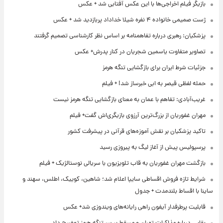
بازیگر فیلم اخراجی‌ها با این عکس آفتابی شد + عکس
ژست صمیمی خانواده ۴ نفره شیلا خداداد پربازدید شد + عکس
پزشکیان: رهبری درباره تفاهمنامه بر اساس نظر کارشناسی تصمیم گرفتند
تصاویر متفاوت یاسمین شجریان در کنار پدرش+ عکس
جزئیات شرط ایران برای بازگشایی تنگه هرمز
حمله لفظی قیصر به ابی خبرساز شد! + فیلم
غریب‌آبادی: تفاهم با عمان به معنای بازگشایی تنگه هرمز نیست
مهران غفوریان از بزرگ‌ترین آرزوی بازیگری‌اش گفت+ فیلم
تاکید پزشکیان بر نقش آموزه‌های قرآنی در پیشرفت کشور
پرسپولیس پیش از آغاز لیگ به پیروزی رسید
بازگشت مهران غفوریان به قاب تلویزیون با سریالی نوستالژیک + فیلم
شرایط تازه فروش اقساطی سایپا اعلام شد؛ شاهین، کوییک، اطلس، سهند و
ساینا با اقساط بلندمدت + جدول
قابلیت پرطرفدار آیفون راهی رایانه‌های ویندوزی شد+ عکس