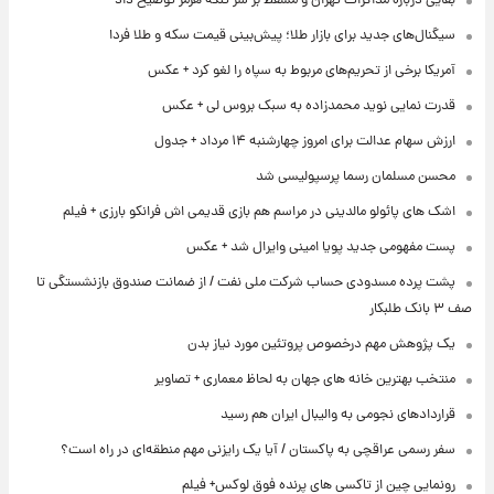
بقایی درباره مذاکرات تهران و مسقط بر سر تنگه هرمز توضیح داد
سیگنال‌های جدید برای بازار طلا؛ پیش‌بینی قیمت سکه و طلا فردا
آمریکا برخی از تحریم‌های مربوط به سپاه را لغو کرد + عکس
قدرت نمایی نوید محمدزاده به سبک بروس لی + عکس
ارزش سهام عدالت برای امروز چهارشنبه ۱۴ مرداد + جدول
محسن مسلمان رسما پرسپولیسی شد
اشک های پائولو مالدینی در مراسم هم بازی قدیمی اش فرانکو بارزی + فیلم
پست مفهومی جدید پویا امینی وایرال شد + عکس
پشت پرده‌ مسدودی حساب شرکت ملی نفت / از ضمانت صندوق بازنشستگی تا
صف ۳ بانک طلبکار
یک پژوهش مهم درخصوص پروتئین مورد نیاز بدن
منتخب بهترین خانه های جهان به لحاظ معماری + تصاویر
قراردادهای نجومی به والیبال ایران هم رسید
سفر رسمی عراقچی به پاکستان / آیا یک رایزنی مهم منطقه‌ای در راه است؟
رونمایی چین از تاکسی های پرنده فوق لوکس+ فیلم