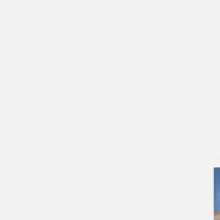
مارمولک غول‌پیکر در فروشگاه مواد
غذایی! + ویدئو | تصاویر هولناک بالارفتن
مارمولک از قفسه ها
۲ روز پیش
رفتار عجیب ناظم مدرسه با حدیث
میرامینی بعد از «دلنوازان»/ویدیو