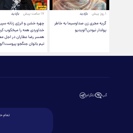
۱ روز پیش
بازدید
۱۷ ساعت پیش
بازدید
گریه مجری زن صداوسیما به خاطر
چهره خشن و انرژی زنانه سپی
پولدار نبودن!/ویدیو
خداوردی همه را میخکوب کرد
همسر رضا عطاران در اجل معل
تیم بانوان جنگجو پیوست!/و
گپ
تلگرام
تمام حق