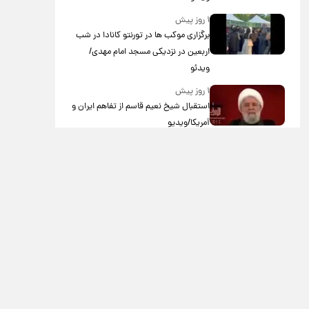
۱ روز پیش
برگزاری موکب ها در تورنتو کانادا در شب
اربعین در نزدیکی مسجد امام مهدی/
ویدئو
۱ روز پیش
استقبال شیخ نعیم قاسم از تفاهم ایران و
آمریکا/ویدیو
۱ روز پیش
پزشکیان: استعفا نخواهم داد
۱ روز پیش
گریه مجری زن صداوسیما به خاطر پولدار
نبودن!/ویدیو
۲ روز پیش
خاطره جالب حدیث میرامینی از سریال
ستایش/ویدیو
۲ روز پیش