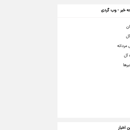
 خبر - وب گردی
ان
آل
مردانه
 آل
برها
ن اخبار