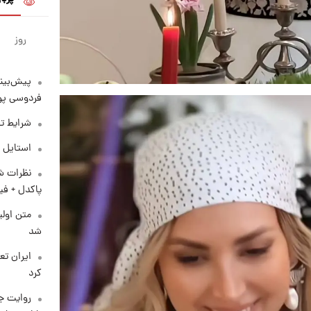
روز
پیش‌بینی
فردوسی پور
شرایط تف
استایل 
نظرات شن
پاکدل + فی
متن اولی
شد
کرد
روایت ج