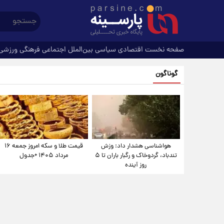
صفحه نخست
اقتصادی
سیاسی
بین‌الملل
اجتماعی
فرهنگی
ورزشی
گوناگون
هواشناسی هشدار داد: وزش
قیمت طلا و سکه امروز جمعه ۱۶
تندباد، گردوخاک و رگبار باران تا ۵
مرداد ۱۴۰۵ +جدول
روز آینده