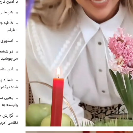
با امین تار
هنرنمایی
خاطره جا
+ فیلم
استوری م
در ششم 
می‌جوشید
این مناط
شماره پ
شد؛ تیکدری
یحیی سر
وابسته به ع
گزارش ج
نظامی آمری