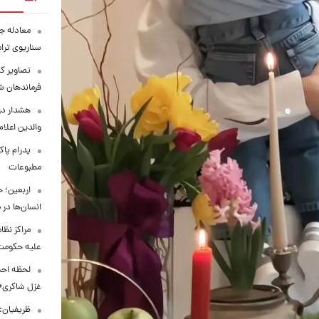
معادله جد
سناریوی ترا
تصاویر کم
فرماندهان ش
هشدار در
والدین اعلا
پدرام پاک
مطبوعات
اربعین؛ 
انسان‌ها در
مراکز نظ
علیه حکوم
لحظه احس
غزل شاکری+
ظریفیان: