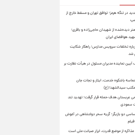
ید در تنگه هرمز؛ توافق تهران و مسقط خارج از
مپ
تر دیده‌شده از شهیدان حاجی‌زاده و باقری؛
هید هوافضای ایران
باره تخلفات سرویس مدارس؛ راهکار شکایت
م شد
 آیین نماینده مدیران مسئول در هیأت نظارت بر
حماسه باشکوه خدمت، ایثار و نجات جان
 مکتب سیدالشهدا (ع)
امی عربستان هدف حمله قرار گرفت؛ تهدید تند
ت سعودی
اسی دو بازیگر؛ گریه سحر دولتشاهی در آغوش
فیلم
 مذاکره از موضع قدرت، ابزار صیانت ملی است