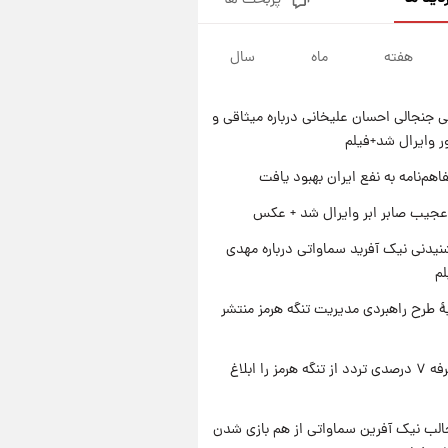
پربحث ها
قیمت طلا و سکه امروز پنجشنبه
۱۵ مرداد ۱۴۰۵
هفته
ماه
سال
۱ روز پیش
شارژ جدید کالابرگ برای سه
دهک؛ جزئیات اعلام شد
 جنجالی احسان علیخانی درباره میثاقی و
۱ روز پیش
 وایرال شد+فیلم
شرایط تازه فروش اقساطی سایپا
اعلام شد؛ شاهین، کوییک، اطلس،
اهم‌نامه به نفع ایران بهبود یافت
سهند و ساینا با اقساط بلندمدت +
۱ روز پیش
عجیب صابر ابر وایرال شد + عکس
جدول
سیگنال‌های جدید برای بازار طلا؛
پیش‌بینی قیمت سکه و طلا فردا
یدنی نیک آفرید سماواتی درباره مهدی
لم
ۀ طرح راهبردی مدیریت تنگه هرمز منتشر
ایران تعرفه ۷ درصدی تردد از تنگه هرمز را ابلاغ
الب نیک آفرین سماواتی از هم بازی شدن