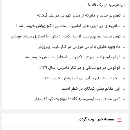
ابراهیمی؛ در یک قاب!
۱۴ ساعت پیش
تصاویر جدید و دلبرانه از هدیه تهرانی در یک گلخانه
قیمت طلا ۱۸عیار امروز شنبه ۱۷ مرداد ۱۴۰۵
+جدول
سلفی‌های پی‌درپی هلیا امامی در ماشین لاکچری‌اش خبرساز شد!
ترس نعیمه نظام‌دوست از بغل کردن دختری با استایل پسرانه/ویدیو
۱۴ ساعت پیش
قیمت محصولات ایران‌خودرو و سایپا امروز شنبه
ماه‌چهره خلیلی با لباس عروس در کنار پارسا پیروزفر
۱۷ مرداد ۱۴۰۵
الهام پاوه‌نژاد با ورزش لاکچری و استایل خاصش خبرساز شد!
گوگوش در دو سالگی و در کنار مادرش؛ سال ۱۳۳۱
سحر دولتشاهی با این ویدئو بیشتر محبوب شد
این علائم یعنی کبدتان در خطر است
آشپز مشهور صداوسیما به کانادا مهاجرت کرد؟/ ویدئو
صفحه خبر - وب گردی