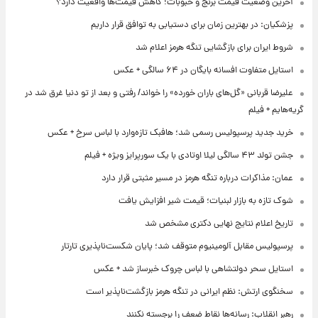
آخرین وضعیت قیمت برنج و حبوبات؛ کاهش قیمت‌ها واقعیت دارد؟
پزشکیان: در بهترین زمان برای دستیابی به توافق قرار داریم
شروط ایران برای بازگشایی تنگه هرمز اعلام شد
استایل متفاوت افسانه بایگان در ۶۴ سالگی + عکس
علیرضا قربانی «گل‌های باران خورده» را خواند/ رفتی و بعد از تو دنیا غرق شد در
گریه‌هایم + فیلم
خرید جدید پرسپولیس رسمی شد؛ هافبک تازه‌وارد با لباس سرخ + عکس
جشن تولد ۴۳ سالگی لیلا اوتادی با یک سورپرایز ویژه + فیلم
عمان: مذاکرات درباره تنگه هرمز در مسیر مثبتی قرار دارد
شوک تازه به بازار لبنیات؛ قیمت شیر افزایش یافت
تاریخ اعلام نتایج نهایی دکتری مشخص شد
پرسپولیس مقابل آلومینیوم متوقف شد؛ پایان شکست‌ناپذیری تارتار
استایل سحر دولتشاهی با لباس چروک خبرساز شد + عکس
سخنگوی ارتش: نظم ایرانی در تنگه هرمز بازگشت‌ناپذیر است
رهبر انقلاب: رسانه‌ها نقاط ضعف را برجسته نکنند