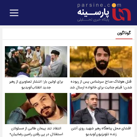
گوناگون
قتل هولناک مداح سرشناس پس از ربوده
برای اولین بار؛ انتشار تصاویری از رهبر
شدن؛ فیلم جنایت برای خانواده ارسال شد
جدید انقلاب/ویدیو
افشای محل پناهگاه‌ رهبر شهید روی آنتن
انتقاد تند پیمان طالبی از مسئولان
زنده تلویزیون/ویدیو
استقلال در پی رفتن رامین رضاییان+