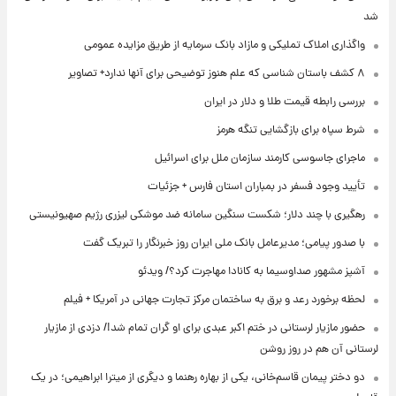
شد
واگذاری املاک تملیکی و مازاد بانک سرمایه از طریق مزایده عمومی
۸ کشف باستان شناسی که علم هنوز توضیحی برای آنها ندارد+ تصاویر
بررسی رابطه قیمت طلا و دلار در ایران
شرط سپاه برای بازگشایی تنگه هرمز
ماجرای جاسوسی کارمند سازمان ملل برای اسرائیل
تأیید وجود فسفر در بمباران استان فارس + جزئیات
رهگیری با چند دلار؛ شکست سنگین سامانه ضد موشکی لیزری رژیم صهیونیستی
با صدور پیامی؛ مدیرعامل بانک ملی ایران روز خبرنگار را تبریک گفت
آشپز مشهور صداوسیما به کانادا مهاجرت کرد؟/ ویدئو
لحظه برخورد رعد و برق به ساختمان مرکز تجارت جهانی در آمریکا + فیلم
حضور مازیار لرستانی در ختم اکبر عبدی برای او گران تمام شد!/ دزدی از مازیار
لرستانی آن هم در روز روشن
دو دختر پیمان قاسم‌خانی، یکی از بهاره رهنما و دیگری از میترا ابراهیمی؛ در یک