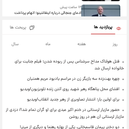
۱۲ ساعت پیش
ادعای جنجالی درباره اینفانتینو؛ اتهام پرداخت
پول به معشوقه با درآمد یوفا
پربازدید ها
پربحث ها
۱۲ ساعت پیش
هشدار درباره کمبود یک ماده معدنی؛ خطر
روز
هفته
ماه
سال
آلزایمر و زوال عقل افزایش می‌یابد؟
قتل هولناک مداح سرشناس پس از ربوده شدن؛ فیلم جنایت برای
۱۲ ساعت پیش
انتقاد تند پیمان طالبی از مسئولان استقلال در
خانواده ارسال شد
پی رفتن رامین رضاییان+ عکس
چهره بهت‌زده سه بازیگر زن در مراسم یادبود مریم همتیان
۱۳ ساعت پیش
افشای محل پناهگاه‌ رهبر شهید روی آنتن زنده تلویزیون/ویدیو
قیمت گوشت گوساله و گوسفند امروز شنبه ۱۷
برای اولین بار؛ انتشار تصاویری از رهبر جدید انقلاب/ویدیو
مرداد ۱۴۰۵ +جدول
حضور مازیار لرستانی در ختم اکبر عبدی برای او گران تمام شد!/ دزدی از
۱۳ ساعت پیش
مازیار لرستانی آن هم در روز روشن
با قدرتمندترین و بادوام ترین تانک جهان آشنا
شوید+ فیلم
دو دختر پیمان قاسم‌خانی، یکی از بهاره رهنما و دیگری از میترا