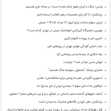
ونس: جنگ با ایران هنوز تمام نشده است؛ در میانه بازی هستیم
پزشکیان: تا آخر پای تصمیمات رهبر انقلاب ایستاده‌ایم
ارزش سهام عدالت برای امروز ۱۷ مرداد ۱۴۰۵ + جدول
بهترین تعمیرگاه گیربکس اتوماتیک جیلی در تهران کدام است؟
آخرین خبر از پرونده کلثوم اکبری
علت اصلی آلودگی هوای تهران در روزهای اخیر
رضا شکاری از تیم جدیدش رونمایی کرد
لیونل مسی عزادار شد! + جزئیات
ماجرای پیامک "مشمول سهمیه جنگ هستید"
استوری انگیزشی نفیسه روشن برای مخاطبانش+ عکس
عراقچی به ادعای سهم ۱۱ درصدی ایران از خزر پاسخ داد
کشف شهرهای گمشده مصر باستان در اعماق دریا و زیر شن‌های صحرا + تصاویر
پزشکیان: هنر، آوردن نگاه‌های مشترک به میدان است
قتل هولناک مداح سرشناس پس از ربوده شدن؛ فیلم جنایت برای خانواده ارسال