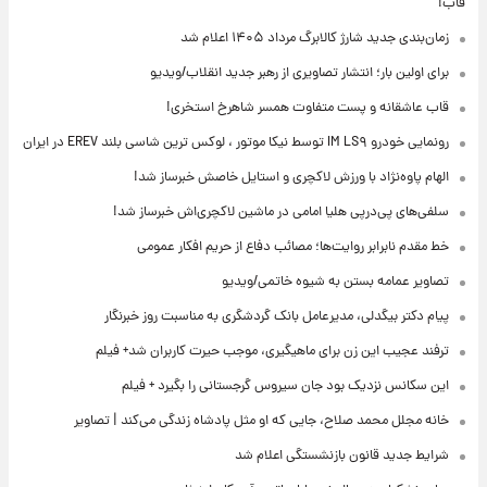
قاب!
زمان‌بندی جدید شارژ کالابرگ مرداد ۱۴۰۵ اعلام شد
برای اولین بار؛ انتشار تصاویری از رهبر جدید انقلاب/ویدیو
قاب عاشقانه و پست متفاوت همسر شاهرخ استخری!
رونمایی خودرو IM LS۹ توسط نیکا موتور ، لوکس ترین شاسی بلند EREV در ایران
الهام پاوه‌نژاد با ورزش لاکچری و استایل خاصش خبرساز شد!
سلفی‌های پی‌درپی هلیا امامی در ماشین لاکچری‌اش خبرساز شد!
خط مقدم نابرابر روایت‌ها؛ مصائب دفاع از حریم افکار عمومی
تصاویر عمامه بستن به شیوه خاتمی/ویدیو
پیام دکتر بیگدلی، مدیرعامل بانک گردشگری به مناسبت روز خبرنگار
ترفند عجیب این زن برای ماهیگیری، موجب حیرت کاربران شد+ فیلم
این سکانس نزدیک بود جان سیروس گرجستانی را بگیرد + فیلم
خانه مجلل محمد صلاح، جایی که او مثل پادشاه زندگی می‌کند | تصاویر
شرایط جدید قانون بازنشستگی اعلام شد