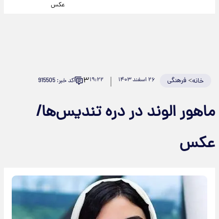
عکس
۳
>
فرهنگی
۲۶ اسفند ۱۴۰۳
۱۹:۲۲
کد خبر: 915505
خانه
ماهور الوند در دره تندیس‌ها/
عکس