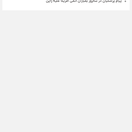
پیام پزشکیان در سالروز بمباران اتمی آمریکا علیه ژاپن