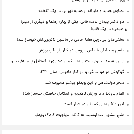
مازیار لرستانی آن هم در روز روشن
با قدرتمندترین و بادوام ترین تانک جهان آشنا
شوید+ فیلم
تصاویر جدید و دلبرانه از هدیه تهرانی در یک گلخانه
دو دختر پیمان قاسم‌خانی، یکی از بهاره رهنما و دیگری از میترا
۱۳ ساعت پیش
ابراهیمی؛ در یک قاب!
قیمت طلا ۱۸عیار امروز شنبه ۱۷ مرداد ۱۴۰۵
+جدول
سلفی‌های پی‌درپی هلیا امامی در ماشین لاکچری‌اش خبرساز شد!
ماه‌چهره خلیلی با لباس عروس در کنار پارسا پیروزفر
۱۳ ساعت پیش
قیمت محصولات ایران‌خودرو و سایپا امروز شنبه
ترس نعیمه نظام‌دوست از بغل کردن دختری با استایل پسرانه/ویدیو
۱۷ مرداد ۱۴۰۵
گوگوش در دو سالگی و در کنار مادرش؛ سال ۱۳۳۱
سحر دولتشاهی با این ویدئو بیشتر محبوب شد
الهام پاوه‌نژاد با ورزش لاکچری و استایل خاصش خبرساز شد!
این علائم یعنی کبدتان در خطر است
آشپز مشهور صداوسیما به کانادا مهاجرت کرد؟/ ویدئو