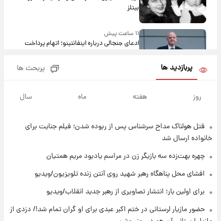
بیتلز
۱۱ ساعت پیش
ادعای جنجالی درباره اینفانتینو؛ اتهام پرداخت
پول به معشوقه با درآمد یوفا
پربازدید ها
پربحث ها
۱۱ ساعت پیش
هشدار درباره کمبود یک ماده معدنی؛ خطر
روز
هفته
ماه
سال
آلزایمر و زوال عقل افزایش می‌یابد؟
قتل هولناک مداح سرشناس پس از ربوده شدن؛ فیلم جنایت برای
۱۱ ساعت پیش
انتقاد تند پیمان طالبی از مسئولان استقلال در
خانواده ارسال شد
پی رفتن رامین رضاییان+ عکس
چهره بهت‌زده سه بازیگر زن در مراسم یادبود مریم همتیان
۱۲ ساعت پیش
افشای محل پناهگاه‌ رهبر شهید روی آنتن زنده تلویزیون/ویدیو
قیمت گوشت گوساله و گوسفند امروز شنبه ۱۷
برای اولین بار؛ انتشار تصاویری از رهبر جدید انقلاب/ویدیو
مرداد ۱۴۰۵ +جدول
حضور مازیار لرستانی در ختم اکبر عبدی برای او گران تمام شد!/ دزدی از
۱۲ ساعت پیش