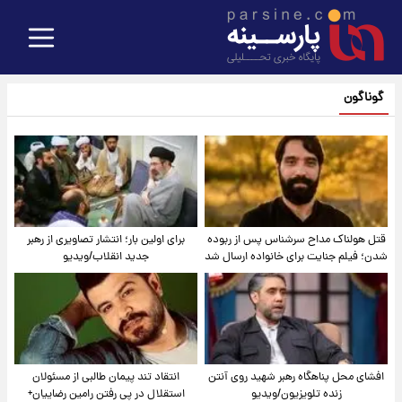
گوناگون
قتل هولناک مداح سرشناس پس از ربوده
برای اولین بار؛ انتشار تصاویری از رهبر
شدن؛ فیلم جنایت برای خانواده ارسال شد
جدید انقلاب/ویدیو
افشای محل پناهگاه‌ رهبر شهید روی آنتن
انتقاد تند پیمان طالبی از مسئولان
زنده تلویزیون/ویدیو
استقلال در پی رفتن رامین رضاییان+