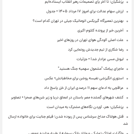
پزشکیان: تا آخر پای تصمیمات رهبر انقلاب ایستاده‌ایم
ارزش سهام عدالت برای امروز ۱۷ مرداد ۱۴۰۵ + جدول
بهترین تعمیرگاه گیربکس اتوماتیک جیلی در تهران کدام است؟
آخرین خبر از پرونده کلثوم اکبری
علت اصلی آلودگی هوای تهران در روزهای اخیر
رضا شکاری از تیم جدیدش رونمایی کرد
لیونل مسی عزادار شد! + جزئیات
ماجرای پیامک "مشمول سهمیه جنگ هستید"
استوری انگیزشی نفیسه روشن برای مخاطبانش+ عکس
عراقچی به ادعای سهم ۱۱ درصدی ایران از خزر پاسخ داد
کشف شهرهای گمشده مصر باستان در اعماق دریا و زیر شن‌های صحرا + تصاویر
پزشکیان: هنر، آوردن نگاه‌های مشترک به میدان است
قتل هولناک مداح سرشناس پس از ربوده شدن؛ فیلم جنایت برای خانواده ارسال
شد
واگذاری املاک تملیکی و مازاد بانک سرمایه از طریق مزایده عمومی