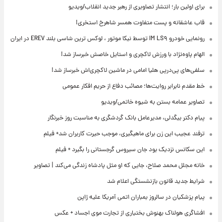
برای اولین بار؛ انتشار تصاویری از رهبر جدید انقلاب/ویدیو
قاب عاشقانه و پست متفاوت همسر شاهرخ استخری!
رونمایی خودرو IM LS۹ توسط نیکا موتور ، لوکس ترین شاسی بلند EREV در ایران
الهام پاوه‌نژاد با ورزش لاکچری و استایل خاصش خبرساز شد!
سلفی‌های پی‌درپی هلیا امامی در ماشین لاکچری‌اش خبرساز شد!
خط مقدم نابرابر روایت‌ها؛ مصائب دفاع از حریم افکار عمومی
تصاویر عمامه بستن به شیوه خاتمی/ویدیو
پیام دکتر بیگدلی، مدیرعامل بانک گردشگری به مناسبت روز خبرنگار
ترفند عجیب این زن برای ماهیگیری، موجب حیرت کاربران شد+ فیلم
این سکانس نزدیک بود جان سیروس گرجستانی را بگیرد + فیلم
خانه مجلل محمد صلاح، جایی که او مثل پادشاه زندگی می‌کند | تصاویر
شرایط جدید قانون بازنشستگی اعلام شد
پیام پزشکیان در سالروز بمباران اتمی آمریکا علیه ژاپن
افشاگری هولناک بهنوش بختیاری از تجارت موی اجساد + عکس