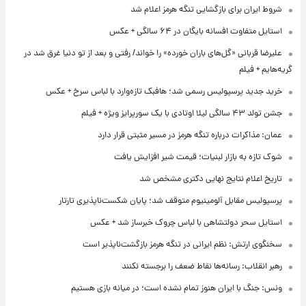
شروط ایران برای بازگشایی تنگه هرمز اعلام شد
استایل متفاوت افسانه بایگان در ۶۴ سالگی + عکس
علیرضا قربانی «گل‌های باران خورده» را خواند/ رفتی و بعد از تو دنیا غرق شد در
گریه‌هایم + فیلم
خرید جدید پرسپولیس رسمی شد؛ هافبک تازه‌وارد با لباس سرخ + عکس
جشن تولد ۴۳ سالگی لیلا اوتادی با یک سورپرایز ویژه + فیلم
عمان: مذاکرات درباره تنگه هرمز در مسیر مثبتی قرار دارد
شوک تازه به بازار لبنیات؛ قیمت شیر افزایش یافت
تاریخ اعلام نتایج نهایی دکتری مشخص شد
پرسپولیس مقابل آلومینیوم متوقف شد؛ پایان شکست‌ناپذیری تارتار
استایل سحر دولتشاهی با لباس چروک خبرساز شد + عکس
سخنگوی ارتش: نظم ایرانی در تنگه هرمز بازگشت‌ناپذیر است
رهبر انقلاب: رسانه‌ها نقاط ضعف را برجسته نکنند
ونس: جنگ با ایران هنوز تمام نشده است؛ در میانه بازی هستیم