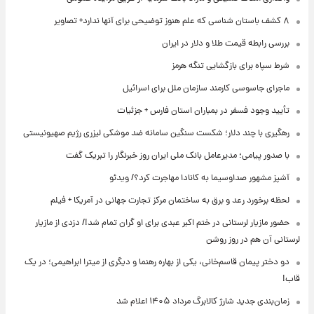
۸ کشف باستان شناسی که علم هنوز توضیحی برای آنها ندارد+ تصاویر
بررسی رابطه قیمت طلا و دلار در ایران
شرط سپاه برای بازگشایی تنگه هرمز
ماجرای جاسوسی کارمند سازمان ملل برای اسرائیل
تأیید وجود فسفر در بمباران استان فارس + جزئیات
رهگیری با چند دلار؛ شکست سنگین سامانه ضد موشکی لیزری رژیم صهیونیستی
با صدور پیامی؛ مدیرعامل بانک ملی ایران روز خبرنگار را تبریک گفت
آشپز مشهور صداوسیما به کانادا مهاجرت کرد؟/ ویدئو
لحظه برخورد رعد و برق به ساختمان مرکز تجارت جهانی در آمریکا + فیلم
حضور مازیار لرستانی در ختم اکبر عبدی برای او گران تمام شد!/ دزدی از مازیار
لرستانی آن هم در روز روشن
دو دختر پیمان قاسم‌خانی، یکی از بهاره رهنما و دیگری از میترا ابراهیمی؛ در یک
قاب!
زمان‌بندی جدید شارژ کالابرگ مرداد ۱۴۰۵ اعلام شد