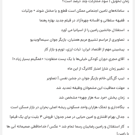
زمان تحویل | سود مشارکت چند درصد است؟
سامانه‌های تامین اجتماعی ممکن است قطع و یا مختل شوند + جزئیات
فقیهه سلطانی و افسانه چهره‌آزاد در فیلم جدید بهاره رهنما
استقلال جانشین رامین را از اسپانیا می آورد
تصاویری از مراسم تشییع مریم همتیان، بازیگر جوان سینما/ویدیو
پیشبینی مهم از اقتصاد ایران: ثبات ارزی، تورم و بازار کار
آقای مجریِ دوران کودکی خیلی‌ها با یک پست متفاوت؛ «غمگینم بسیار زیاد»!
تغییر زمان شارژ اعتبار کالابرگ از این ماه
تیپ گل‌گلی خانم بازیگر جوان در جشن نفس | تصاویر
مهلت معافیت این مشمولان وظیفه تمدید شد
زمان پخش «مرد سه هزار چهره» مشخص شد
بنگاه‌داری و تملک هزاران واحد مسکونی ریشه اصلی بحران در بازار مسکن است
جدال بهرام افشاری و امین حیایی در صدر جدول؛ فروش ۴ بلیت برای یک فیلم!
کار استقلال و رامین رضاییان رسما تمام شد + عکس / خداحافظی صمیمانه آبی ها
با رامین!