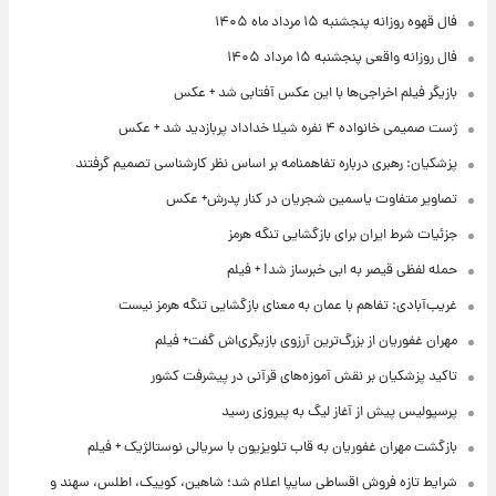
فال قهوه روزانه پنجشنبه ۱۵ مرداد ماه ۱۴۰۵
فال روزانه واقعی پنجشنبه ۱۵ مرداد ۱۴۰۵
بازیگر فیلم اخراجی‌ها با این عکس آفتابی شد + عکس
ژست صمیمی خانواده ۴ نفره شیلا خداداد پربازدید شد + عکس
پزشکیان: رهبری درباره تفاهمنامه بر اساس نظر کارشناسی تصمیم گرفتند
تصاویر متفاوت یاسمین شجریان در کنار پدرش+ عکس
جزئیات شرط ایران برای بازگشایی تنگه هرمز
حمله لفظی قیصر به ابی خبرساز شد! + فیلم
غریب‌آبادی: تفاهم با عمان به معنای بازگشایی تنگه هرمز نیست
مهران غفوریان از بزرگ‌ترین آرزوی بازیگری‌اش گفت+ فیلم
تاکید پزشکیان بر نقش آموزه‌های قرآنی در پیشرفت کشور
پرسپولیس پیش از آغاز لیگ به پیروزی رسید
بازگشت مهران غفوریان به قاب تلویزیون با سریالی نوستالژیک + فیلم
شرایط تازه فروش اقساطی سایپا اعلام شد؛ شاهین، کوییک، اطلس، سهند و