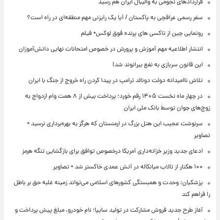
قراردادهای نجومی به والیبال ایران هم رسید
سفر رسمی عراقچی به پاکستان / آیا یک رایزنی مهم منطقه‌ای در راه است؟
رونمایی چین از تاکسی های پرنده فوق لوکس+ فیلم
انتشار اطلاعیه مهم آموزش و پرورش در خصوص امتحانات نهایی دانش‌آموزان
این قانون سربازی به نفع بیرانوند شد!
تلاش ناامیدانه‌ دولت دونالد ترامپ در پیدا کردن راه خروج از جنگ با ایران
در چهار ماه نخست ۱۴۰۵ رقم خورد؛ پرداخت بیش از ۸ همت وام ازدواج به
زوج‌های جوان توسط بانک ملی ایران
سرنوشت عجیب این هتل بزرگ در ارمنستان که هرگز به بهره‌برداری نرسید +
تصاویر
ادعای جدید وزیر خزانه‌داری آمریکا درخصوص توافق برای بازگشایی تنگه هرمز
۱۰۰ هکتار از تالاب میانکاله در آتش عمدی خاکستر شد + تصاویر
پزشکیان: وحدت و همبستگی کشورهای اسلامی می‌تواند زمینه غلبه حق بر باطل
را فراهم کند
آغاز طرح جدید فروش مشارکت در تولید سایپا؛ نام خودرو، مبلغ پیش پرداخت و