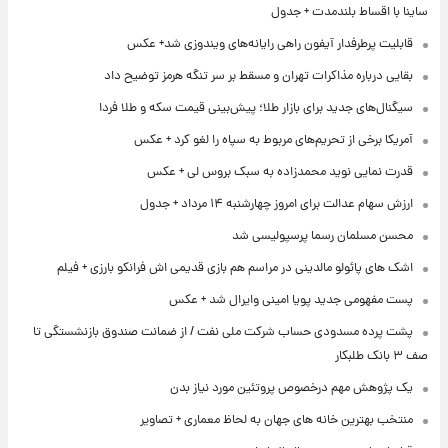
ساینا با اقساط بلندمدت + جدول
قابلیت پرطرفدار آیفون راهی رایانه‌های ویندوزی شد+ عکس
بقایی درباره مذاکرات تهران و مسقط بر سر تنگه هرمز توضیح داد
سیگنال‌های جدید برای بازار طلا؛ پیش‌بینی قیمت سکه و طلا فردا
آمریکا برخی از تحریم‌های مربوط به سپاه را لغو کرد + عکس
قدرت نمایی نوید محمدزاده به سبک بروس لی + عکس
ارزش سهام عدالت برای امروز چهارشنبه ۱۴ مرداد + جدول
محسن مسلمان رسما پرسپولیسی شد
اشک های پائولو مالدینی در مراسم هم بازی قدیمی اش فرانکو بارزی + فیلم
پست مفهومی جدید پویا امینی وایرال شد + عکس
پشت پرده‌ مسدودی حساب شرکت ملی نفت / از ضمانت صندوق بازنشستگی تا
صف ۳ بانک طلبکار
یک پژوهش مهم درخصوص پروتئین مورد نیاز بدن
منتخب بهترین خانه های جهان به لحاظ معماری + تصاویر