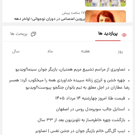
۱۷ ساعت پیش
پروین اعتصامی در دوران نوجوانی؛ اواخر دهه
۱۲۹۰ شمسی
پربازدید ها
پربحث ها
۱۶ ساعت پیش
قدرت‌نمایی نظامی چین؛ بمب‌افکن حامل موشک
روز
هفته
ماه
سال
هسته‌ای در آسمان ظاهر شد
تصاویری از مراسم تشییع مریم همتیان، بازیگر جوان سینما/ویدیو
۱۷ ساعت پیش
رونالدو از گنجینه خودروهای لوکسش رونمایی
چهره خشن و انرژی زنانه سپیده خداوردی همه را میخکوب کرد؛ همسر
کرد
رضا عطاران در اجل معلق به تیم بانوان جنگجو پیوست!/ویدیو
۱۹ ساعت پیش
قیمت طلا امروز چهارشنبه ۱۴ مرداد ۱۴۰۵
قیمت دلار در بازار آزاد امروز چهارشنبه ۱۴ مرداد
استایل جالب سوپرمدل روس در اصفهان
۱۴۰۵/ نرخ‌ها ثابت ماند؟ +جدول
بازگشت چهره خاطره‌ساز به تلویزیون بعد از ۳۳ سال
۱۹ ساعت پیش
تیپ گل‌گلی خانم بازیگر جوان در جشن نفس | تصاویر
علی مطهری: اجرای کامل تفاهم‌نامه اسلام‌آباد،