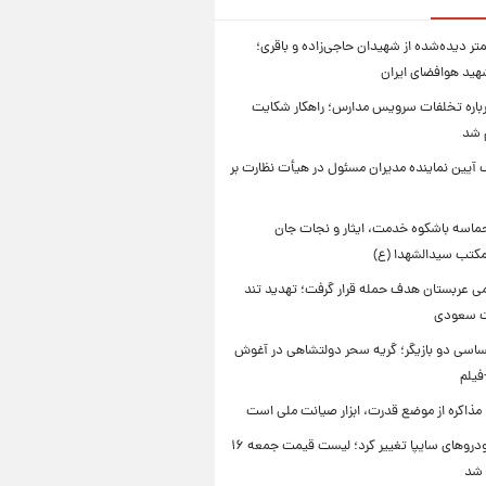
تر دیده‌شده از شهیدان حاجی‌زاده و باقری؛
هید هوافضای ایران
باره تخلفات سرویس مدارس؛ راهکار شکایت
م شد
 آیین نماینده مدیران مسئول در هیأت نظارت بر
حماسه باشکوه خدمت، ایثار و نجات جان
 مکتب سیدالشهدا (ع)
امی عربستان هدف حمله قرار گرفت؛ تهدید تند
ت سعودی
اسی دو بازیگر؛ گریه سحر دولتشاهی در آغوش
فیلم
 مذاکره از موضع قدرت، ابزار صیانت ملی است
قیمت خودروهای سایپا تغییر کرد؛ لیست قیمت جمعه ۱۶
 شد