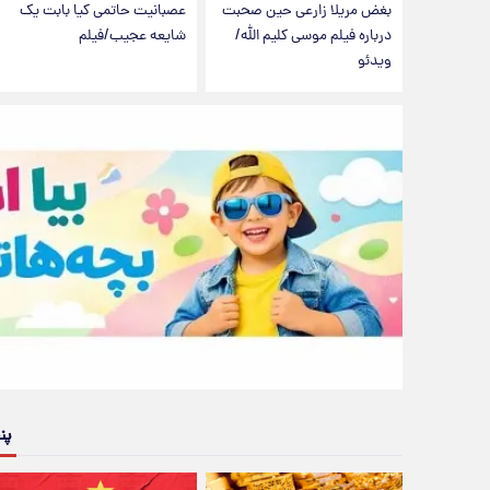
بغض مریلا زارعی حین صحبت
عصبانیت حاتمی کیا بابت یک
درباره فیلم موسی کلیم الله/
شایعه عجیب/فیلم
ویدئو
پن