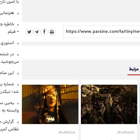
با امین تار
هنرنمایی
خاطره جا
+ فیلم
استوری م
در ششم 
می‌جوشید
 مرتبط
این مناط
شماره پ
شد؛ تیکدری
یحیی سر
وابسته به ع
گزارش ج
نظامی آمری
۱۴۰۳/۱۱/۱۸
۱۴۰۳/۱۱/۱۸