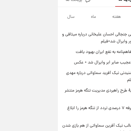
پربحث ها
قیمت طلا و سکه امروز پنجشنبه
۱۵ مرداد ۱۴۰۵
هفته
ماه
سال
۱ روز پیش
شارژ جدید کالابرگ برای سه
دهک؛ جزئیات اعلام شد
 جنجالی احسان علیخانی درباره میثاقی و
۱ روز پیش
 وایرال شد+فیلم
شرایط تازه فروش اقساطی سایپا
اعلام شد؛ شاهین، کوییک، اطلس،
اهم‌نامه به نفع ایران بهبود یافت
سهند و ساینا با اقساط بلندمدت +
۱ روز پیش
عجیب صابر ابر وایرال شد + عکس
جدول
سیگنال‌های جدید برای بازار طلا؛
پیش‌بینی قیمت سکه و طلا فردا
یدنی نیک آفرید سماواتی درباره مهدی
لم
ۀ طرح راهبردی مدیریت تنگه هرمز منتشر
ایران تعرفه ۷ درصدی تردد از تنگه هرمز را ابلاغ
الب نیک آفرین سماواتی از هم بازی شدن