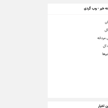
 خبر - وب گردی
ان
آل
مردانه
 آل
برها
ن اخبار