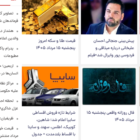
تصاویر کم
فرماندهان ش
هشدار در
والدین اعلا
پیش‌بینی جنجالی احسان
قیمت طلا و سکه امروز
علیخانی درباره میثاقی و
پنجشنبه ۱۵ مرداد ۱۴۰۵
پدرام پاک
فردوسی پور وایرال شد+فیلم
مطبوعات
اربعین؛ 
انسان‌ها در
مراکز نظ
علیه حکوم
لحظه احس
غزل شاکری+
فال روزانه واقعی پنجشنبه ۱۵
شرایط تازه فروش اقساطی
ظریفیان:
مرداد ۱۴۰۵
سایپا اعلام شد؛ شاهین،
کوییک، اطلس، سهند و ساینا
با اقساط بلندمدت + جدول
مرداد منتشر