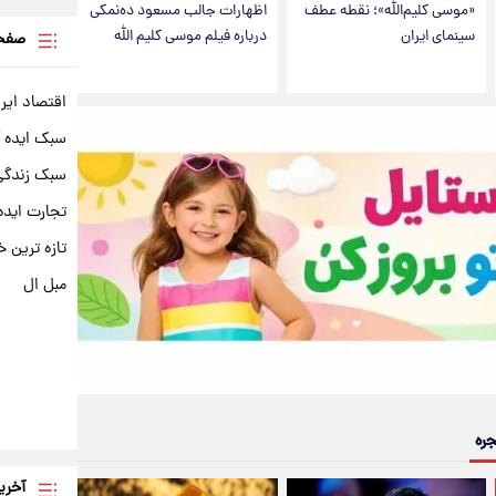
«موسی کلیم‌الله»؛ نقطه عطف
اظهارات جالب مسعود ده‌نمکی
سینمای ایران
درباره فیلم موسی کلیم الله
صفحه
اقتصاد ایر
سبک ایده 
سبک زندگی 
تجارت ایده
تازه ترین خ
مبل ال
جره
آخری