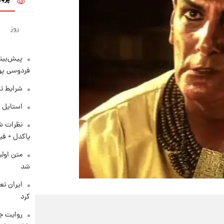
روز
پیش‌بینی
فردوسی پور
شرایط تف
استایل 
نظرات شن
پاکدل + فی
متن اولی
شد
کرد
روایت ج