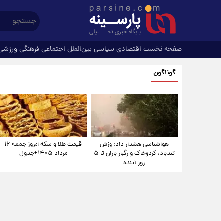
صفحه نخست
اقتصادی
سیاسی
بین‌الملل
اجتماعی
فرهنگی
ورزشی
گوناگون
هواشناسی هشدار داد: وزش
قیمت طلا و سکه امروز جمعه ۱۶
تندباد، گردوخاک و رگبار باران تا ۵
مرداد ۱۴۰۵ +جدول
روز آینده