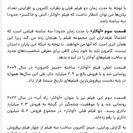
با توجه به مدت زمان دو فیلم قبلی و نظرات کامرون و افزایش تعداد
پلان‌ها می توان انتظار داشت که فیلم «آواتار: آتش و خاکستر» حدودا
سه ساعته باشد.
قسمت سوم «آواتار»
با مدت زمان حدودا سه ساعته فیلمی است که
احتمالاً طرفداران این مجموعه فیلم را هیجان زده می کند زیرا این
همان اثری است که آنها می خواهند. با توجه به اینکه این پایان داستان
نیست، کامرون باید به خود زمان کافی برای معرفی شخصیت‌های جدید
و ساخت فیلم‌های آواتار را در آینده بدهد.
قسمت اصلی فیلم «آواتار» ساخته «جیمز کامرون» در سال ۲۰۰۹
رونمایی شد و با فروش بالغ بر ۲.۹ میلیارد دلار، طی این سال‌ها همواره
در رتبه نخست پرفروش‌ترین فیلم‌های تاریخ سینما قرار داد.
قسمت دوم این فیلم نیز با عنوان «آواتار: راه آب» در سال ۲۰۲۲
رونمایی شد و با موفقیت چشمگیر در گیشه به فروش ۲.۳ میلیارد
دلاری رسید. دو فیلم قبلی «آواتار» در مجموع فروش ۵.۲ میلیون
دلاری را رقم زده‌اند.
به گزارش ورایتی، جیمز کامرون ساخت سه فیلم از چهار فیلم پرفروش