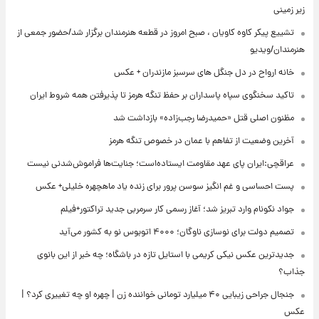
زیر زمینی
تشییع پیکر کاوه کاویان ، صبح امروز در قطعه هنرمندان برگزار شد/حضور جمعی از
هنرمندان/ویدیو
خانه ارواح در دل جنگل های سرسبز مازندران + عکس
تاکید سخنگوی سپاه پاسداران بر حفظ تنگه هرمز تا پذیرفتن همه شروط ایران
مظنون اصلی قتل «حمیدرضا رجب‌زاده» بازداشت شد
آخرین وضعیت از تفاهم با عمان در خصوص تنگه هرمز
عراقچی:ایران پای عهد مقاومت ایستاده‌است؛ جنایت‌ها فراموش‌شدنی نیست
پست احساسی و غم انگیز سوسن پرور برای زنده یاد ماهچهره خلیلی+ عکس
جواد نکونام وارد تبریز شد؛ آغاز رسمی کار سرمربی جدید تراکتور+فیلم
تصمیم دولت برای نوسازی ناوگان؛ ۴۰۰۰ اتوبوس نو به کشور می‌آید
جدیدترین عکس نیکی کریمی با استایل تازه در باشگاه؛ چه خبر از این بانوی
جذاب؟
جنجال جراحی زیبایی ۴۰ میلیارد تومانی خواننده زن | چهره او چه تغییری کرد؟ |
عکس