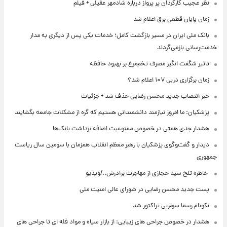
نظر عجیب کارگردان پر پرواز درباره شادمهر عقیلی + فیلم
زمان پایان قطعی برق اعلام شد
بانک ملی ایران در مسیر بازگشت کامل؛ خدمات یکی پس از دیگری به مدار
خدمت‌رسانی بازمی‌گردند
تاثیر شگفت انگیز مصرف تخم‌مرغ بر بهبود حافظه
زمان برگزاری دربی ۱۰۷ اعلام شد؟
خبر انتصاب جدید محسن رضایی حذف شد + جزئیات
پزشکیان: ما امروز نیازمند دانشمندانی هستیم که گره از مشکلات جامعه بگشایند
هشدار جدی همتی در خصوص ممنوعیت اضافه ‌برداشت بانک‌ها
دیدار و گفت‌وگوی پزشکیان با رهبر معظم انقلاب همزمان با سومین سال ریاست
جمهوری
⁨ خاطره تلخ سینا حجازی از مهاجرت برادرش../ویدیو
پست جدید محسن رضایی در شورای عالی امنیت ملی
نکونام رسما سرمربی تراکتور شد
هشدار در خصوص جراحی های زیبایی: از بازار سیاه و مواد فله ای تا جراحی های