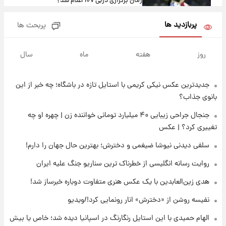
زمان برگزاری دربی ۱۰۷ اعلام شد؟
پربازدید ها
پربحث ها
۱۵ ساعت پیش
خبر انتصاب جدید محسن رضایی حذف شد +
روز
هفته
ماه
سال
جزئیات
جدیدترین عکس نیکی کریمی با استایل تازه در باشگاه؛ چه خبر از این
۱۷ ساعت پیش
پست جدید محسن رضایی در شورای عالی امنیت
بانوی جذاب؟
ملی
جنجال جراحی زیبایی ۴۰ میلیارد تومانی خواننده زن | چهره او چه
تغییری کرد؟ | عکس
۲۰ ساعت پیش
آتش‌سوزی در لوناپارک شیراز؛ آخرین وضعیت
سلفی دیدنی نیوشا ضیغمی و دخترش؛ بهترین حال جهان را دارم!
خزندگان خطرناک پس از حادثه
روایت رسانه انگلیسی از خطرناک ترین سناریو جنگ علیه ایران
۲۱ ساعت پیش
هدی زین‌العابدین با یک عکس هنری متفاوت دوباره خبرساز شد!
خواستگار ۵۰ساله شاهدخت لئونور بازداشت شد
نفیسه روشن از «دخترش» انار رونمایی کرد!/ویدیو
الهام حمیدی با این استایل رنگارنگ در اسپانیا دیده شد؛ خاص یا بیش