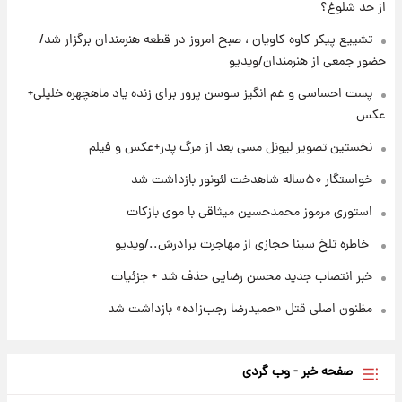
۲۲ ساعت پیش
از حد شلوغ؟
نخستین تصویر لیونل مسی بعد از مرگ
پدر+عکس و فیلم
تشییع پیکر کاوه کاویان ، صبح امروز در قطعه هنرمندان برگزار شد/
حضور جمعی از هنرمندان/ویدیو
۲۲ ساعت پیش
پست احساسی و غم انگیز سوسن پرور برای زنده یاد ماهچهره خلیلی+
استوری مرموز محمدحسین میثاقی با موی
عکس
بازکات
نخستین تصویر لیونل مسی بعد از مرگ پدر+عکس و فیلم
خواستگار ۵۰ساله شاهدخت لئونور بازداشت شد
استوری مرموز محمدحسین میثاقی با موی بازکات
⁨ خاطره تلخ سینا حجازی از مهاجرت برادرش../ویدیو
خبر انتصاب جدید محسن رضایی حذف شد + جزئیات
مظنون اصلی قتل «حمیدرضا رجب‌زاده» بازداشت شد
صفحه خبر - وب گردی