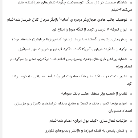
شاهکار طبیعت در دل سنگ؛ تومسونیت چگونه نقش‌های خیره‌کننده خلق
می‌کند؟+فیلم
توصیف جالب هادی حجازی‌فر درباره ی "سایه" بازیگر سریال کلاغ خبرساز شد+فیلم
ایران تعرفه ۷ درصدی تردد از تنگه هرمز را ابلاغ کرد
پیش‌بینی بارش‌های گسترده با ورود ال‌نینو؛ کدام روزها پربارش‌تر خواهند بود؟
ترکیه از مذاکرات ایران و آمریکا گفت؛ تأکید فیدان بر ضرورت مهار اسرائیل
شماره پیراهن خریدهای جدید پرسپولیس اعلام شد؛ تیکدری، محبی و سرگیف با
اعداد ویژه
تغییر مثبت در عملکرد مالی بانک صادرات ایران/ درآمد عملیاتی ۸۰ درصد رشد
کرد
تقدیر از شعب برتر منطقه هفت بانک سرمایه
اجرای برنامه تحول بانک با تمرکز بر منابع پایدار، درآمدهای کارمزدی و بازسازی
اعتماد مشتریان
جزئیات فعال‌سازی «کیف پول ایران» اعلام شد+فیلم
واکنش پلیس به فیک نیوزها و بازنشر ویدیوهای تکراری