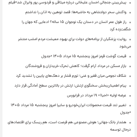
پیش‌بینی جنجالی احسان علیخانی درباره میثاقی و فردوسی پور وایرال شد+فیلم
واکنش سحر دولتشاهی به حاشیه‌ها: قصد توهین به اذان را نداشتم
راز طول عمر انسان در دستان یک نوجوان ۱۵ ساله؟ ادعایی که جهان را
شگفت‌زده کرد
روایت پزشکیان از برنامه‌های دولت برای بهبود معیشت مردم امشب منتشر
می‌شود
قیمت گوشت قرمز امروز پنجشنبه ۱۵ مرداد ۱۴۰۵ +جدول
بازار مسکن در مرداد آرام گرفت؛ کاهش تحرک خریداران و فروشندگان
شکاف نجومی میان فقیر و غنی؛ تورم فشار بر دهک‌های پایین را تشدید کرد
پیام اطمینان‌بخش سخنگوی ارتش: ارتش در بالاترین سطح آمادگی قرار دارد
عرضه اولیه «احیا۱» ۱۹ مرداد در فرابورس
تغییر تند قیمت محصولات ایران‌خودرو و سایپا امروز پنجشنبه ۱۵ مرداد ۱۴۰۵
+جدول
هشدار بانک جهانی؛ هوش مصنوعی هم فرصت است، هم ریسک برای اقتصادهای
درحال توسعه