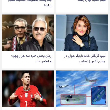
فیلم جدید بهاره رهنما
یک پست متفاوت؛ «غمگینم بسیار
زیاد»!
تیپ گل‌گلی خانم بازیگر جوان در
زمان پخش «مرد سه هزار چهره»
جشن نفس | تصاویر
مشخص شد