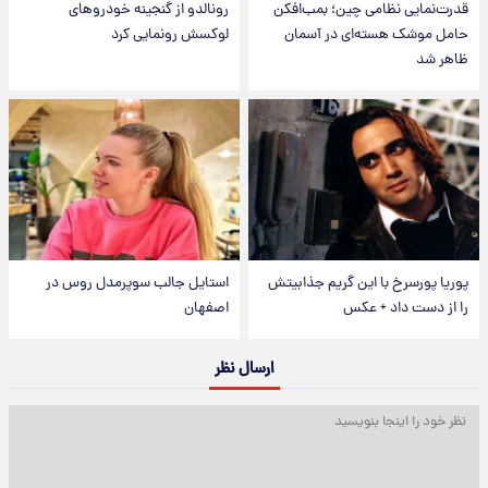
قدرت‌نمایی نظامی چین؛ بمب‌افکن
رونالدو از گنجینه خودروهای
حامل موشک هسته‌ای در آسمان
لوکسش رونمایی کرد
ظاهر شد
پوریا پورسرخ با این گریم جذابیتش
استایل جالب سوپرمدل روس در
را از دست داد + عکس
اصفهان
ارسال نظر