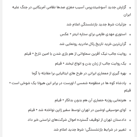
گزارش جدید آسوشیتدپرس آسیب مغزی صدها نظامی آمریکایی در جنگ علیه
ایران
جزئیات شرط جدید بازنشستگی اعلام شد
استوری مهدی طارمی برای ستاره اینتر + عکس
گران‌ترین خرید تاریخ رئال مادرید رونمایی شد
روایت جالب نیک آفرین سماواتی از هم بازی شدن با امین تارخ + فیلم
یک روایت جالب از زبان بدن و انواع لبخند + فیلم
بهره گیری از معماری ایرانی در طرح های ایتالیایی برا مقابله با گرما
پادشاه کوه ها در منظومه شمسی / اورست در برابر این هیولا یک شوخی است +
فیلم
هنرنمایی روزبه حصاری آن هم بدون بدلکار + فیلم
آوای موسیقی اوشین در تهران توسط سفیر ژاپن نواخته شد + فیلم
دادستان تهران از توقیف گسترده اموال شرکت‌های تراستی خبر داد
تغییر در شرایط بازنشستگی؛ شرط جدید اعلام شد