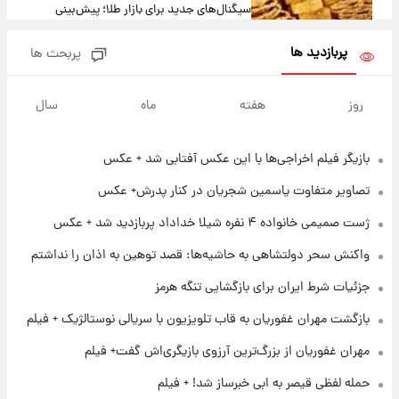
سیگنال‌های جدید برای بازار طلا؛ پیش‌بینی
قیمت سکه و طلا فردا
پربازدید ها
پربحث ها
۱۶ ساعت پیش
فال حافظ پنجشنبه ۱۵ مرداد ماه ۱۴۰۵
روز
هفته
ماه
سال
بازیگر فیلم اخراجی‌ها با این عکس آفتابی شد + عکس
۱۷ ساعت پیش
فال قهوه روزانه پنجشنبه ۱۵ مرداد ماه ۱۴۰۵
تصاویر متفاوت یاسمین شجریان در کنار پدرش+ عکس
ژست صمیمی خانواده ۴ نفره شیلا خداداد پربازدید شد + عکس
۱۸ ساعت پیش
واکنش سحر دولتشاهی به حاشیه‌ها: قصد توهین به اذان را نداشتم
فال روزانه واقعی پنجشنبه ۱۵ مرداد ۱۴۰۵
جزئیات شرط ایران برای بازگشایی تنگه هرمز
بازگشت مهران غفوریان به قاب تلویزیون با سریالی نوستالژیک + فیلم
۱ روز پیش
ارزش سهام عدالت برای امروز چهارشنبه ۱۴ مرداد
مهران غفوریان از بزرگ‌ترین آرزوی بازیگری‌اش گفت+ فیلم
+ جدول
حمله لفظی قیصر به ابی خبرساز شد! + فیلم