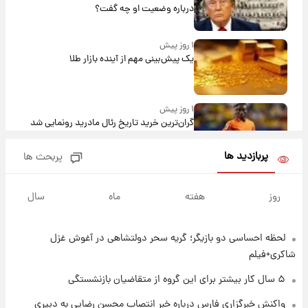
درباره وضعیت او چه گفت؟
۱ روز پیش
یک پیش‌بینی مهم از آینده بازار طلا
۱ روز پیش
گران‌ترین خرید تاریخ رئال مادرید رونمایی شد
پربازدید ها
پربحث ها
۱ روز پیش
پیش‌بینی بارش‌های گسترده با ورود ال‌نینو؛ کدام
روز
هفته
ماه
سال
روزها پربارش‌تر خواهند بود؟
لحظه احساسی دو بازیگر؛ گریه سحر دولتشاهی در آغوش غزل
۱ روز پیش
شماره پیراهن خریدهای جدید پرسپولیس اعلام
شاکری+فیلم
شد؛ تیکدری، محبی و سرگیف با اعداد ویژه
۵ سال کار بیشتر برای این گروه از متقاضیان بازنشستگی
۱ روز پیش
واکنش خبرگزاری فارس درباره خبر انتصاب محسن رضایی به دبیری