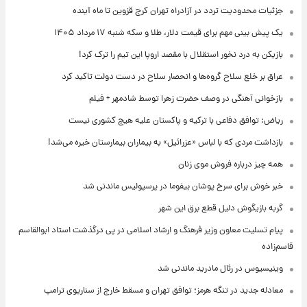
جزئیات محدودیت تردد در آزادراه تهران کرج قزوین تا ماه آینده
یک پیش ‌بینی مهم برای قیمت دلار، طلا و سکه شنبه ۱۷ مرداد ۱۴۰۵
بازیکن به درد نخور استقلال با مقصد اروپا این تیم را ترک کرد!
عراق بر خلع سلاح گروه‌ها و انحصار سلاح در دست دولت تاکید کرد
بازخوانی آهنگی در وصف حضرت زهرا توسط شادمهر + فیلم
ریاض: توافق دفاعی با ترکیه و پاکستان علیه هیچ کشوری نیست
بازداشت مردی که با لباس «عزرائیل» به بیماران بیمارستان خیره می‌شد!
همه چیز درباره فروش موی زنان
خبر خوش برای سرخ پوشان بیفوما در پرسپولیس ماندنی شد
گربه بازیگوش دلیل قطع برق این شهر
پیام تسلیت معاون وزیر فرهنگ و ارشاد اسلامی در پی درگذشت استاد ابوالقاسم
قاسم‌زاده
وینیسیوس در رئال مادرید ماندنی شد
معادله جدید در تنگه هرمز؛ توافق تهران و مسقط خارج از سناریوی ترامپ