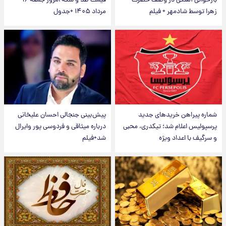
بازخوانی آهنگی در وصف حضرت
قیمت طلا و سکه امروز جمعه ۱۶
زهرا توسط شادمهر + فیلم
مرداد ۱۴۰۵ +جدول
شماره پیراهن خریدهای جدید
پیش‌بینی جنجالی احسان علیخانی
پرسپولیس اعلام شد؛ تیکدری، محبی
درباره میثاقی و فردوسی پور وایرال
و سرگیف با اعداد ویژه
شد+فیلم