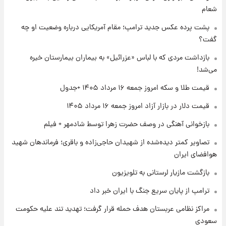
جزئیات فعال‌سازی «کیف پول ایران» اعلام
شعام
شد+فیلم
پشت پرده عکس جدید ترامپ؛ مقام آمریکایی درباره وضعیت او چه
گفت؟
۱ روز پیش
تغییر تند قیمت محصولات ایران‌خودرو و سایپا
بازداشت مردی که با لباس «عزرائیل» به بیماران بیمارستان خیره
امروز پنجشنبه ۱۵ مرداد ۱۴۰۵ +جدول
می‌شد!
قیمت طلا و سکه امروز جمعه ۱۶ مرداد ۱۴۰۵ +جدول
۱ روز پیش
قیمت طلا و سکه امروز پنجشنبه ۱۵ مرداد ۱۴۰۵
قیمت دلار در بازار آزاد امروز جمعه ۱۶ مرداد ۱۴۰۵
بازخوانی آهنگی در وصف حضرت زهرا توسط شادمهر + فیلم
۱ روز پیش
تصاویر کمتر دیده‌شده از شهیدان حاجی‌زاده و باقری؛ فرماندهان شهید
شارژ جدید کالابرگ برای سه دهک؛ جزئیات اعلام
هوافضای ایران
شد
بازگشت مازیار لرستانی به تلویزیون
ترامپ از پایان سریع جنگ با ایران خبر داد
مراکز نظامی عربستان هدف حمله قرار گرفت؛ تهدید تند علیه حکومت
سعودی