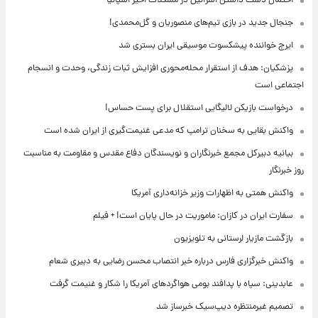
احتمال دست داشتن اسرائیل در مشکلات اخیر اسپانیا
جنجال جدید در بازی تیم‌های منصوریان و گل‌محمدی!
ایرج خواننده پیشکسوت موسیقی ایران بستری شد
پزشکیان: هدف از استقرار محله‌محوری افزایش ثبات زندگی، وحدت و انسجام
اجتماعی است
درخواست بازیکن لالیگایی استقلال برای پست حساس!
واکنش بقایی به سخنان ترامپ که مدعی غنیمت‌گیری از ایران شده است
بیانیه دبیرکل مجمع خبرنگاران و نویسندگان دفاع مقدس و مقاومت به مناسبت
روز خبرنگار
واکنش همتی به اظهارات وزیر خزانه‌داری آمریکا
سفارت ایران در کازان: ماموریت در حال پایان است! + فیلم
بازگشت مازیار لرستانی به تلویزیون
واکنش خبرگزاری فارس درباره خبر انتصاب محسن رضایی به دبیری شعام
عابدینی: سپاه با پدافند بومی هواگردهای آمریکا را شکار و غنیمت گرفت
تصمیم غیرمنتظره دیپ‌سیک خبرساز شد