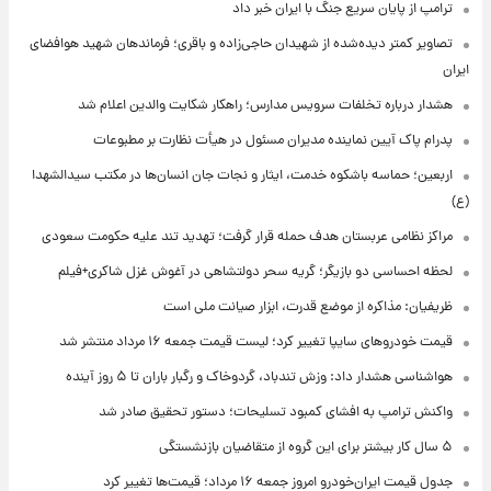
ترامپ از پایان سریع جنگ با ایران خبر داد
تصاویر کمتر دیده‌شده از شهیدان حاجی‌زاده و باقری؛ فرماندهان شهید هوافضای
ایران
هشدار درباره تخلفات سرویس مدارس؛ راهکار شکایت والدین اعلام شد
پدرام پاک آیین نماینده مدیران مسئول در هیأت نظارت بر مطبوعات
اربعین؛ حماسه باشکوه خدمت، ایثار و نجات جان انسان‌ها در مکتب سیدالشهدا
(ع)
مراکز نظامی عربستان هدف حمله قرار گرفت؛ تهدید تند علیه حکومت سعودی
لحظه احساسی دو بازیگر؛ گریه سحر دولتشاهی در آغوش غزل شاکری+فیلم
ظریفیان: مذاکره از موضع قدرت، ابزار صیانت ملی است
قیمت خودروهای سایپا تغییر کرد؛ لیست قیمت جمعه ۱۶ مرداد منتشر شد
هواشناسی هشدار داد: وزش تندباد، گردوخاک و رگبار باران تا ۵ روز آینده
واکنش ترامپ به افشای کمبود تسلیحات؛ دستور تحقیق صادر شد
۵ سال کار بیشتر برای این گروه از متقاضیان بازنشستگی
جدول قیمت ایران‌خودرو امروز جمعه ۱۶ مرداد؛ قیمت‌ها تغییر کرد