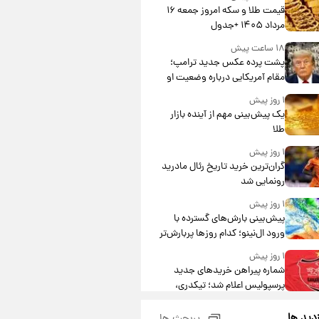
قیمت طلا و سکه امروز جمعه ۱۶
مرداد ۱۴۰۵ +جدول
۱۸ ساعت پیش
پشت پرده عکس جدید ترامپ؛
مقام آمریکایی درباره وضعیت او
چه گفت؟
۱ روز پیش
یک پیش‌بینی مهم از آینده بازار
طلا
۱ روز پیش
گران‌ترین خرید تاریخ رئال مادرید
رونمایی شد
۱ روز پیش
پیش‌بینی بارش‌های گسترده با
ورود ال‌نینو؛ کدام روزها پربارش‌تر
خواهند بود؟
۱ روز پیش
شماره پیراهن خریدهای جدید
پرسپولیس اعلام شد؛ تیکدری،
محبی و سرگیف با اعداد ویژه
۱ روز پیش
زدید ها