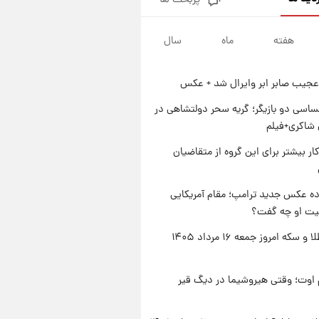
پربحث ها
جزئیات فعال‌سازی «کیف پول
ایران» اعلام شد+فیلم
هفته
ماه
سال
۱ روز پیش
تغییر تند قیمت محصولات
ایران‌خودرو و سایپا امروز پنجشنبه
عجیب صابر ابر وایرال شد + عکس
۱۵ مرداد ۱۴۰۵ +جدول
۱ روز پیش
قیمت طلا و سکه امروز پنجشنبه
اسی دو بازیگر؛ گریه سحر دولتشاهی در
۱۵ مرداد ۱۴۰۵
شاکری+فیلم
۱ روز پیش
کار بیشتر برای این گروه از متقاضیان
شارژ جدید کالابرگ برای سه
دهک؛ جزئیات اعلام شد
ه عکس جدید ترامپ؛ مقام آمریکایی
عیت او چه گفت؟
قیمت طلا و سکه امروز جمعه ۱۶ مرداد ۱۴۰۵
اوت؛ وقتی هیروشیما در دیگ قیر