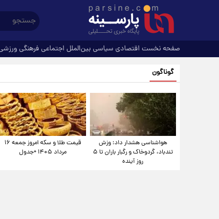
صفحه نخست
اقتصادی
سیاسی
بین‌الملل
اجتماعی
فرهنگی
ورزشی
گوناگون
هواشناسی هشدار داد: وزش
قیمت طلا و سکه امروز جمعه ۱۶
تندباد، گردوخاک و رگبار باران تا ۵
مرداد ۱۴۰۵ +جدول
روز آینده