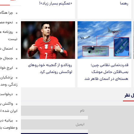
رهنما
«غمگینم بسیار زیاد»!
چرا هنگام
نحوه مصرف
روزنامه ع
نیست
احتمال د
جنجال جد
قدرت‌نمایی نظامی چین؛
رونالدو از گنجینه خودروهای
ایرج خوا
بمب‌افکن حامل موشک
لوکسش رونمایی کرد
پزشکیان:
هسته‌ای در آسمان ظاهر شد
زندگی، وحد
درخواست 
ل نظر
واکنش بق
ایران شده 
بیانیه د
و مقاومت به 