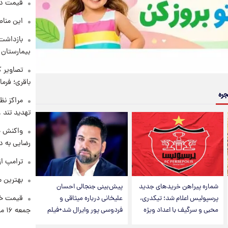
قیمت دلار د
این مناط
بازداشت 
بیمارستان 
تصاویر ک
باقری؛ فرم
جره
مراکز نظ
تهدید تند
واکنش خ
رضایی به د
ترامپ از
بهترین م
شماره پیراهن خریدهای جدید
پیش‌بینی جنجالی احسان
قیمت خو
پرسپولیس اعلام شد؛ تیکدری،
علیخانی درباره میثاقی و
جمعه ۱۶ مرداد منتشر شد
محبی و سرگیف با اعداد ویژه
فردوسی پور وایرال شد+فیلم