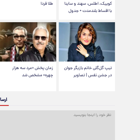
کوییک، اطلس، سهند و ساینا
طلا فردا
با اقساط بلندمدت + جدول
تیپ گل‌گلی خانم بازیگر جوان
زمان پخش «مرد سه هزار
در جشن نفس | تصاویر
چهره» مشخص شد
ارسا