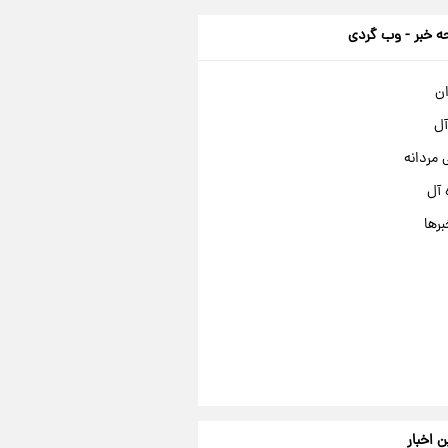
 خبر - وب گردی
ان
آل
مردانه
 آل
برها
ن اخبار