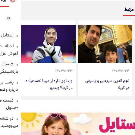
 مرتبط
روز
استایل 
لحظه احس
آغوش غزل 
۵ سال 
بازنشستگی
۱۴۰۴/۵/۲۳
۱۴۰۴/۵/۲۴
نجم الدین شریعتی و پسرش
ویدئوی تازه از مبینا نعمت‌زاده
پشت پرد
در کربلا
در کربلا/ویدیو
درباره وض
+جدول
در ششم 
می‌جوشید