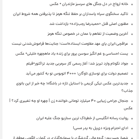
خانه ارواح در دل جنگل های سرسبز مازندران + عکس
تاکید سخنگوی سپاه پاسداران بر حفظ تنگه هرمز تا پذیرفتن همه شروط ایران
مظنون اصلی قتل «حمیدرضا رجب‌زاده» بازداشت شد
آخرین وضعیت از تفاهم با عمان در خصوص تنگه هرمز
عراقچی:ایران پای عهد مقاومت ایستاده‌است؛ جنایت‌ها فراموش‌شدنی نیست
پست احساسی و غم انگیز سوسن پرور برای زنده یاد ماهچهره خلیلی+ عکس
جواد نکونام وارد تبریز شد؛ آغاز رسمی کار سرمربی جدید تراکتور+فیلم
تصمیم دولت برای نوسازی ناوگان؛ ۴۰۰۰ اتوبوس نو به کشور می‌آید
جدیدترین عکس نیکی کریمی با استایل تازه در باشگاه؛ چه خبر از این بانوی
جذاب؟
جنجال جراحی زیبایی ۴۰ میلیارد تومانی خواننده زن | چهره او چه تغییری کرد؟ |
عکس
روایت رسانه انگلیسی از خطرناک ترین سناریو جنگ علیه ایران
ادای احترام ویژه دی‌پل به پدر مسی!
شهباز حسن‌پور: گروه مالی گردشگری با سرمایه‌گذاری در کرمان، الگویی موفق از