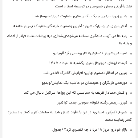
نقش‌آفرینی بخش خصوصی در توسعه استان است
هدی زین‌العابدین با یک عکس هنری متفاوت دوباره خبرساز شد!
آتش‌سوزی در لوناپارک شیراز؛ آخرین وضعیت خزندگان خطرناک پس از حادثه
رتبه ها می آیند، ماندگاری ساخته میشود؛پیشتازی «به پرداخت ملت فراتر از اعداد
و رتبه ها
نفیسه روشن از «دخترش» انار رونمایی کرد!/ویدیو
قیمت ارزهای دیجیتال امروز یکشنبه ۱۸ مرداد ۱۴۰۵
بنزین در انتظار تصمیم نهایی؛ افزایش کالابرگ قطعی شد
دورهمی بازیگران و هنرمندان در حاشیه یک نمایش/ویدیو
واکنش معنادار ظریف به سیاستی که این روزها اسرائیل دنبال می کند
فوری: ربیعی رفت، نکونام سرمربی جدید تراکتور
شیوع «کم‌کاری اجباری» در ایران/ افراد شاغل باید به ساعات کاری کمتر و دستمزد
کمتر رضایت دهند
بازار خودرو امروز ۱۸ مرداد چه تغییری کرد؟ +جدول