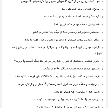
روایت رامین پرچمی از کاری که مهران مدیری برایش انجام داد/ویدیو
تاریخ احتمالی دربی مشخص شد
خواستگار ۵۰ساله شاهدخت لئونور بازداشت شد
انسان‌های «سگ‌سر» چه کسانی بودند؟
نخستین تصویر لیونل مسی بعد از مرگ پدر+عکس و فیلم
سلفی دیدنی نیوشا ضیغمی و دخترش؛ بهترین حال جهان را دارم!
الهام حمیدی با این استایل رنگارنگ در اسپانیا دیده شد؛ خاص یا بیش از حد
شلوغ؟
بحران معتادان متجاهر در تهران؛ چرا زنان در شرایط جنگ آسیب‌پذیرترند؟
استوری مرموز محمدحسین میثاقی با موی بازکات
قیمت طلا و سکه امروز یکشنبه ۱۸ مرداد ۱۴۰۵/کاهش قیمت طلا و سکه
پس‌لرزه‌های جنگ ایران به شرق آسیا رسید؛ زنگ خطر برای ارتش آمریکا
انسان‌های «سگ‌سر» چه کسانی بودند؟
بهاره رهنما راز ماندگاری هدیه تهرانی را توضیح داد/ویدیو
قیمت بیت‌کوین و اتریوم امروز یکشنبه ۱۸ مرداد ۱۴۰۵