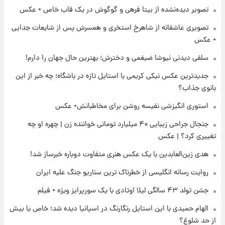
ارزش سهام عدالت برای امروز ۱۷ مرداد ۱۴۰۵ +
تصویر دیده‌نشده از بیتا فرهی و گوگوش در یک قاب خاص + عکس
جدول
تصویری عاشقانه از شاهرخ استخری و همسرش پس از شایعات جدایی
۲۲ ساعت پیش
+ عکس
لیونل مسی عزادار شد! + جزئیات
سلفی دیدنی نیوشا ضیغمی و دخترش؛ بهترین حال جهان را دارم!
جدیدترین عکس نیکی کریمی با استایل تازه در باشگاه؛ چه خبر از این
۱ روز پیش
بانوی جذاب؟
لحظه برخورد رعد و برق به ساختمان مرکز تجارت
جهانی در آمریکا + فیلم
استوری انگیزشی نفیسه روشن برای مخاطبانش+ عکس
جنجال جراحی زیبایی ۴۰ میلیارد تومانی خواننده زن | چهره او چه
۱ روز پیش
تغییری کرد؟ | عکس
برای اولین بار؛ انتشار تصاویری از رهبر جدید
انقلاب/ویدیو
هدی زین‌العابدین با یک عکس هنری متفاوت دوباره خبرساز شد!
روایت رسانه انگلیسی از خطرناک ترین سناریو جنگ علیه ایران
جشن تولد ۴۳ سالگی لیلا اوتادی با یک سورپرایز ویژه + فیلم
الهام حمیدی با این استایل رنگارنگ در اسپانیا دیده شد؛ خاص یا بیش
از حد شلوغ؟