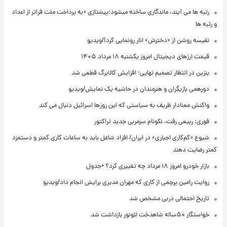
رتبه ها می آیند، ماندگاری ساخته میشود؛پیشتازی «به پرداخت ملت فراتر از اعداد
و رتبه ها
نفیسه روشن از «دخترش» انار رونمایی کرد!/ویدیو
قیمت ارزهای دیجیتال امروز یکشنبه ۱۸ مرداد ۱۴۰۵
بنزین در انتظار تصمیم نهایی؛ افزایش کالابرگ قطعی شد
دورهمی بازیگران و هنرمندان در حاشیه یک نمایش/ویدیو
واکنش معنادار ظریف به سیاستی که این روزها اسرائیل دنبال می کند
فوری: ربیعی رفت، نکونام سرمربی جدید تراکتور
شیوع «کم‌کاری اجباری» در ایران/ افراد شاغل باید به ساعات کاری کمتر و دستمزد
کمتر رضایت دهند
بازار خودرو امروز ۱۸ مرداد چه تغییری کرد؟ +جدول
روایت رامین پرچمی از کاری که مهران مدیری برایش انجام داد/ویدیو
تاریخ احتمالی دربی مشخص شد
خواستگار ۵۰ساله شاهدخت لئونور بازداشت شد