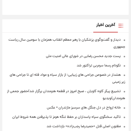
آخرین اخبار
دیدار و گفت‌وگوی پزشکیان با رهبر معظم انقلاب همزمان با سومین سال ریاست
جمهوری
پست جدید محسن رضایی در شورای عالی امنیت ملی
نکونام رسما سرمربی تراکتور شد
هشدار در خصوص جراحی های زیبایی: از بازار سیاه و مواد فله ای تا جراحی های
زیر زمینی
تشییع پیکر کاوه کاویان ، صبح امروز در قطعه هنرمندان برگزار شد/حضور جمعی از
هنرمندان/ویدیو
خانه ارواح در دل جنگل های سرسبز مازندران + عکس
تاکید سخنگوی سپاه پاسداران بر حفظ تنگه هرمز تا پذیرفتن همه شروط ایران
مظنون اصلی قتل «حمیدرضا رجب‌زاده» بازداشت شد