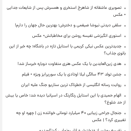
تصویری عاشقانه از شاهرخ استخری و همسرش پس از شایعات جدایی
۱ روز پیش
+ عکس
لحظه برخورد رعد و برق به ساختمان مرکز تجارت
جهانی در آمریکا + فیلم
سلفی دیدنی نیوشا ضیغمی و دخترش؛ بهترین حال جهان را دارم!
استوری انگیزشی نفیسه روشن برای مخاطبانش+ عکس
۱ روز پیش
جدیدترین عکس نیکی کریمی با استایل تازه در باشگاه؛ چه خبر از این
برای اولین بار؛ انتشار تصاویری از رهبر جدید
انقلاب/ویدیو
بانوی جذاب؟
هدی زین‌العابدین با یک عکس هنری متفاوت دوباره خبرساز شد!
۱ روز پیش
تصاویر عمامه بستن به شیوه خاتمی/ویدیو
جشن تولد ۴۳ سالگی لیلا اوتادی با یک سورپرایز ویژه + فیلم
روایت رسانه انگلیسی از خطرناک ترین سناریو جنگ علیه ایران
الهام حمیدی با این استایل رنگارنگ در اسپانیا دیده شد؛ خاص یا بیش
از حد شلوغ؟
جنجال جراحی زیبایی ۴۰ میلیارد تومانی خواننده زن | چهره او چه
تغییری کرد؟ | عکس
نفیسه روشن از «دخترش» انار رونمایی کرد!/ویدیو