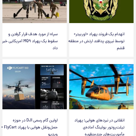
انهدام یک فروند پهپاد «اوربیتر»
سپاه از مورد هدف قرار گرفتن و
توسط نیروی پدافند ارتش در منطقه
سقوط یک پهپاد MQ۹ آمریکایی خبر
قشم
داد
انقلابی در نبردهای هوایی؛ پهپاد
اولین گام رسمی DJI در حوزه
تیلت‌روتور بوئینگ آماده‌ی
حمل‌ونقل هوایی با پهپاد FlyCart +
مأموریت‌های چندمنظوره
ویدیو