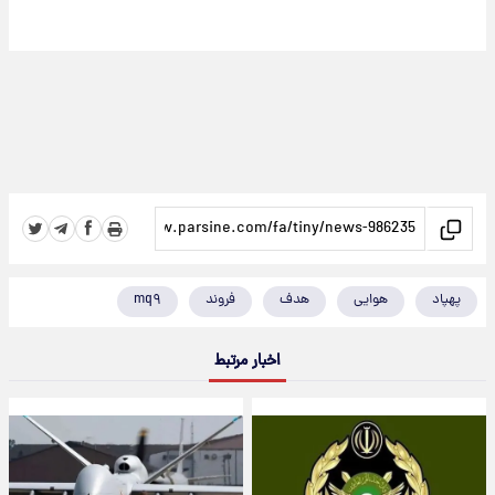
پهپاد
هوایی
هدف
فروند
mq۹
اخبار مرتبط