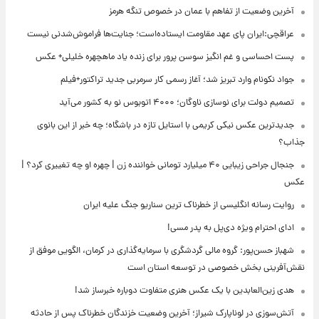
آخرین وضعیت از تفاهم با عمان در خصوص تنگه هرمز
عراقچی:ایران پای عهد مقاومت ایستاده‌است؛ جنایت‌ها فراموش‌شدنی نیست
پست احساسی و غم انگیز سوسن پرور برای زنده یاد ماهچهره خلیلی+ عکس
جواد نکونام وارد تبریز شد؛ آغاز رسمی کار سرمربی جدید تراکتور+فیلم
تصمیم دولت برای نوسازی ناوگان؛ ۴۰۰۰ اتوبوس نو به کشور می‌آید
جدیدترین عکس نیکی کریمی با استایل تازه در باشگاه؛ چه خبر از این بانوی
جذاب؟
جنجال جراحی زیبایی ۴۰ میلیارد تومانی خواننده زن | چهره او چه تغییری کرد؟ |
عکس
روایت رسانه انگلیسی از خطرناک ترین سناریو جنگ علیه ایران
ادای احترام ویژه دی‌پل به پدر مسی!
شهباز حسن‌پور: گروه مالی گردشگری با سرمایه‌گذاری در کرمان، الگویی موفق از
نقش‌آفرینی بخش خصوصی در توسعه استان است
هدی زین‌العابدین با یک عکس هنری متفاوت دوباره خبرساز شد!
آتش‌سوزی در لوناپارک شیراز؛ آخرین وضعیت خزندگان خطرناک پس از حادثه