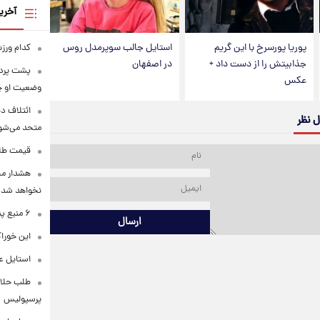
آخری
پوریا پورسرخ با این گریم
استایل جالب سوپرمدل روس
کدام ورزش
جذابیتش را از دست داد +
در اصفهان
پشت پرده
عکس
وضعیت او 
ائتلاف د
ل نظر
متحد می‌شو
قیمت طلا امرو
هشدار محس
نخواهد شد
۶ منبع پنهان ویتامین C
ارسال
این خوراک
استایل ع
طلب حلالی
پرسپولیس