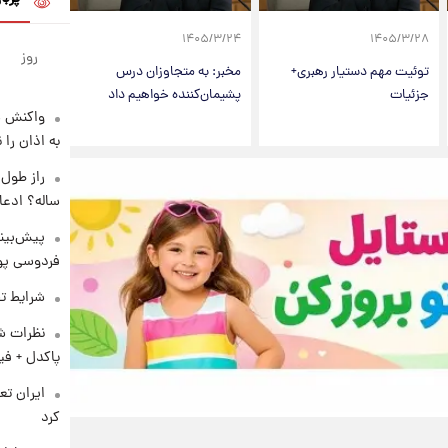
۱۴۰۵/۳/۲۴
۱۴۰۵/۳/۲۸
روز
توئیت مهم دستیار رهبری+
مخبر: به متجاوزان درس
جزئیات
پشیمان‌کننده خواهیم داد
واکنش س
به اذان را 
ساله؟ ادعا
پیش‌بینی
فردوسی پور
شرایط تف
نظرات شن
پاکدل + فی
کرد