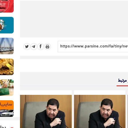
 مرتبط
پربا