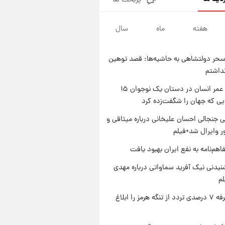
پربحث ها
سیگنال‌های جدید برای بازار طلا؛
پیش‌بینی قیمت سکه و طلا فردا
هفته
ماه
سال
۱ روز پیش
فال حافظ پنجشنبه ۱۵ مرداد ماه
۱۴۰۵
حر دولتشاهی به حاشیه‌ها: قصد توهین
۱ روز پیش
نداشتم
فال قهوه روزانه پنجشنبه ۱۵ مرداد
ماه ۱۴۰۵
راز طول عمر انسان در دستان یک نوجوان ۱۵
یی که جهان را شگفت‌زده کرد
۱ روز پیش
فال روزانه واقعی پنجشنبه ۱۵
 جنجالی احسان علیخانی درباره میثاقی و
مرداد ۱۴۰۵
 وایرال شد+فیلم
اهم‌نامه به نفع ایران بهبود یافت
یدنی نیک آفرید سماواتی درباره مهدی
لم
ایران تعرفه ۷ درصدی تردد از تنگه هرمز را ابلاغ