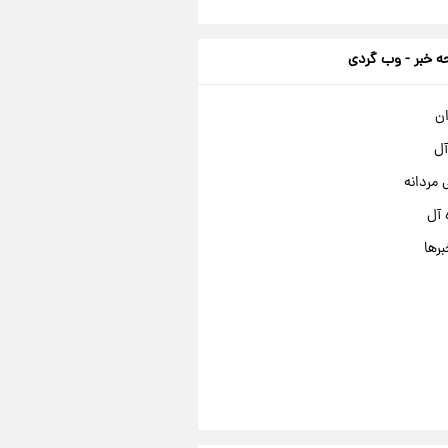
 خبر - وب گردی
ان
آل
مردانه
 آل
برها