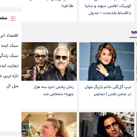
کوییک، اطلس، سهند و ساینا
طلا فردا
با اقساط بلندمدت + جدول
صفحه
جره
اقتصاد ایر
سبک ایده 
سبک زندگی 
تجارت ایده
تازه ترین خ
مبل ال
تیپ گل‌گلی خانم بازیگر جوان
زمان پخش «مرد سه هزار
در جشن نفس | تصاویر
چهره» مشخص شد