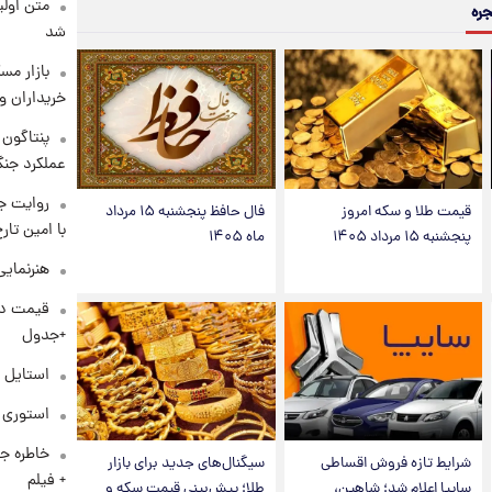
متن اولی
جره
شد
بازار مس
خریداران و
عملکرد جنگ
روایت ج
قیمت طلا و سکه امروز
فال حافظ پنجشنبه ۱۵ مرداد
با امین تار
پنجشنبه ۱۵ مرداد ۱۴۰۵
ماه ۱۴۰۵
هنرنمایی
+جدول
استایل 
استوری م
خاطره جا
شرایط تازه فروش اقساطی
سیگنال‌های جدید برای بازار
+ فیلم
سایپا اعلام شد؛ شاهین،
طلا؛ پیش‌بینی قیمت سکه و