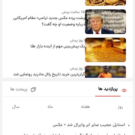
۱۵ ساعت پیش
پشت پرده عکس جدید ترامپ؛ مقام آمریکایی
درباره وضعیت او چه گفت؟
۱ روز پیش
یک پیش‌بینی مهم از آینده بازار طلا
۱ روز پیش
گران‌ترین خرید تاریخ رئال مادرید رونمایی شد
پربازدید ها
پربحث ها
۱ روز پیش
پیش‌بینی بارش‌های گسترده با ورود ال‌نینو؛ کدام
روز
هفته
ماه
سال
روزها پربارش‌تر خواهند بود؟
استایل عجیب صابر ابر وایرال شد + عکس
۱ روز پیش
شماره پیراهن خریدهای جدید پرسپولیس اعلام