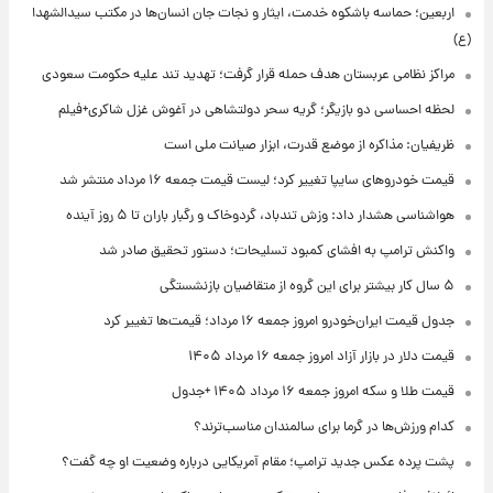
اربعین؛ حماسه باشکوه خدمت، ایثار و نجات جان انسان‌ها در مکتب سیدالشهدا
(ع)
مراکز نظامی عربستان هدف حمله قرار گرفت؛ تهدید تند علیه حکومت سعودی
لحظه احساسی دو بازیگر؛ گریه سحر دولتشاهی در آغوش غزل شاکری+فیلم
ظریفیان: مذاکره از موضع قدرت، ابزار صیانت ملی است
قیمت خودروهای سایپا تغییر کرد؛ لیست قیمت جمعه ۱۶ مرداد منتشر شد
هواشناسی هشدار داد: وزش تندباد، گردوخاک و رگبار باران تا ۵ روز آینده
واکنش ترامپ به افشای کمبود تسلیحات؛ دستور تحقیق صادر شد
۵ سال کار بیشتر برای این گروه از متقاضیان بازنشستگی
جدول قیمت ایران‌خودرو امروز جمعه ۱۶ مرداد؛ قیمت‌ها تغییر کرد
قیمت دلار در بازار آزاد امروز جمعه ۱۶ مرداد ۱۴۰۵
قیمت طلا و سکه امروز جمعه ۱۶ مرداد ۱۴۰۵ +جدول
کدام ورزش‌ها در گرما برای سالمندان مناسب‌ترند؟
پشت پرده عکس جدید ترامپ؛ مقام آمریکایی درباره وضعیت او چه گفت؟