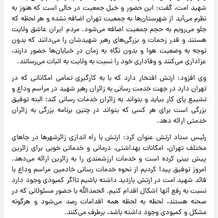
شهید امت، گفت: این حضور و خیل جمعیت در حالی است که هنوز به
نظرم می‌آید از شهرستان‌ها به جمعیت تهران اضافه نشده و هر لحظه که
جلو می‌رویم به حجم جمعیت اضافه می‌شود. مردم ایران عاشق ولایت
هستند و قدر زحمات و بزرگی‌های رهبر شهیدشان را می‌دانند که بدون
توجه به وضعیت هوا و بدون نگاه به زمان در خیابان‌ها حضور دارند،
عزاداری می‌کنند و وفاداری خود را نسبت به ولایت به اثبات می‌رسانند.
وی افزود: ارتش افتخار دارد که با به کارگیری تمامی امکاناتی که در
تهران دارد در جهت خدمت رسانی به زائران رهبر شهید در مراسم وداع و
تشییع پای کار بیاید و بتواند به زائران خدمات رسانی کند؛ البته توفیق
بزرگی است برای هر کسی که بتواند در چنین برنامه بزرگی به زائران
خدمتی ارائه دهد.
رئیس ستاد ارتش عنوان کرد: ارتش با راه اندازی زائرشهرها در جاهای
مختلف تهران، امکانات بهداشتی، درمانی و خدماتی خوبی برای زائرین
پیش بینی کرده است و خدمات ارزشمندی را به زائرین ارائه می‌دهد.
امروز توفیق پیدا کردیم از نحوه خدمات رسانی خادمین مراسم وداع با
قائد شهید امت در ارتش بازدید داشته باشیم تااگر کمبودی وجود دارد
نسبت به رفع آنها اشکال اقدام کنیم. الحمدالله با حضور مسئولانی که در
صحنه هستند، لحظه به لحظه همه اقدامات رصد می‌شود و هرگونه
مشکل و کمبودی وجود داشته باشد، برطرف می‌کنند.