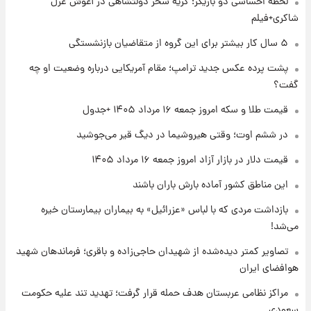
لحظه احساسی دو بازیگر؛ گریه سحر دولتشاهی در آغوش غزل
شد؛ تیکدری، محبی و سرگیف با اعداد ویژه
شاکری+فیلم
۱ روز پیش
۵ سال کار بیشتر برای این گروه از متقاضیان بازنشستگی
جزئیات فعال‌سازی «کیف پول ایران» اعلام
پشت پرده عکس جدید ترامپ؛ مقام آمریکایی درباره وضعیت او چه
شد+فیلم
گفت؟
۱ روز پیش
قیمت طلا و سکه امروز جمعه ۱۶ مرداد ۱۴۰۵ +جدول
تغییر تند قیمت محصولات ایران‌خودرو و سایپا
امروز پنجشنبه ۱۵ مرداد ۱۴۰۵ +جدول
در ششم اوت؛ وقتی هیروشیما در دیگ قیر می‌جوشید
قیمت دلار در بازار آزاد امروز جمعه ۱۶ مرداد ۱۴۰۵
۱ روز پیش
این مناطق کشور آماده بارش باران باشند
قیمت طلا و سکه امروز پنجشنبه ۱۵ مرداد ۱۴۰۵
بازداشت مردی که با لباس «عزرائیل» به بیماران بیمارستان خیره
می‌شد!
۱ روز پیش
شارژ جدید کالابرگ برای سه دهک؛ جزئیات اعلام
تصاویر کمتر دیده‌شده از شهیدان حاجی‌زاده و باقری؛ فرماندهان شهید
شد
هوافضای ایران
مراکز نظامی عربستان هدف حمله قرار گرفت؛ تهدید تند علیه حکومت
سعودی