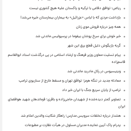
ریاض: توافق دفاعی با ترکیه و پاکستان علیه هیچ کشوری نیست
بازداشت مردی که با لباس «عزرائیل» به بیماران بیمارستان خیره می‌شد!
همه چیز درباره فروش موی زنان
خبر خوش برای سرخ پوشان بیفوما در پرسپولیس ماندنی شد
گربه بازیگوش دلیل قطع برق این شهر
پیام تسلیت معاون وزیر فرهنگ و ارشاد اسلامی در پی درگذشت استاد ابوالقاسم
قاسم‌زاده
وینیسیوس در رئال مادرید ماندنی شد
معادله جدید در تنگه هرمز؛ توافق تهران و مسقط خارج از سناریوی ترامپ
ترامپ از پایان سریع جنگ با ایران خبر داد
تصاویر کمتر دیده‌شده از شهیدان حاجی‌زاده و باقری؛ فرماندهان شهید هوافضای
ایران
هشدار درباره تخلفات سرویس مدارس؛ راهکار شکایت والدین اعلام شد
پدرام پاک آیین نماینده مدیران مسئول در هیأت نظارت بر مطبوعات