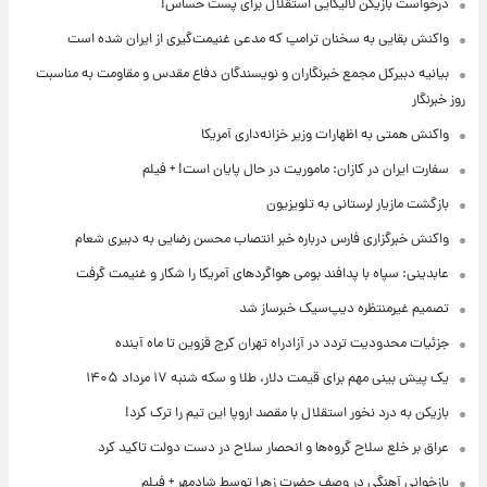
درخواست بازیکن لالیگایی استقلال برای پست حساس!
واکنش بقایی به سخنان ترامپ که مدعی غنیمت‌گیری از ایران شده است
بیانیه دبیرکل مجمع خبرنگاران و نویسندگان دفاع مقدس و مقاومت به مناسبت
روز خبرنگار
واکنش همتی به اظهارات وزیر خزانه‌داری آمریکا
سفارت ایران در کازان: ماموریت در حال پایان است! + فیلم
بازگشت مازیار لرستانی به تلویزیون
واکنش خبرگزاری فارس درباره خبر انتصاب محسن رضایی به دبیری شعام
عابدینی: سپاه با پدافند بومی هواگردهای آمریکا را شکار و غنیمت گرفت
تصمیم غیرمنتظره دیپ‌سیک خبرساز شد
جزئیات محدودیت تردد در آزادراه تهران کرج قزوین تا ماه آینده
یک پیش ‌بینی مهم برای قیمت دلار، طلا و سکه شنبه ۱۷ مرداد ۱۴۰۵
بازیکن به درد نخور استقلال با مقصد اروپا این تیم را ترک کرد!
عراق بر خلع سلاح گروه‌ها و انحصار سلاح در دست دولت تاکید کرد
بازخوانی آهنگی در وصف حضرت زهرا توسط شادمهر + فیلم